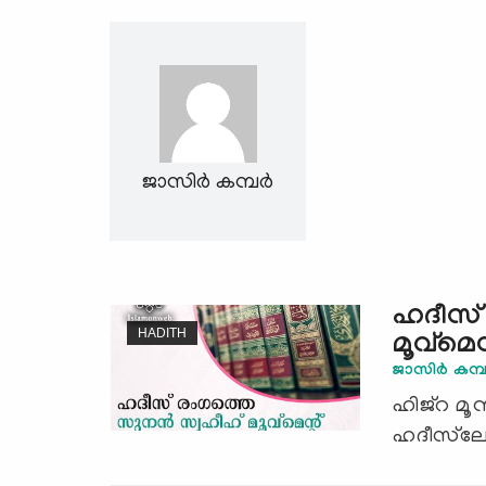
ജാസിര്‍ കമ്പര്‍
ഹദീസ് 
HADITH
മൂവ്‌മെന്
ജാസിര്‍ കമ്പര
ഹിജ്‌റ മൂന
ഹദീസ്‌ലോ