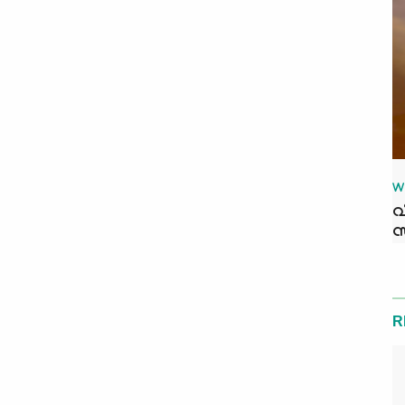
W
വ
സ
R