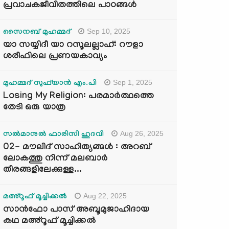
പ്രവാചകജീവിതത്തിലെ പാഠങ്ങൾ
Sep 10, 2025
സൈനബ് മുഹമ്മദ്
യാ സയ്യിദീ യാ റസൂലല്ലാഹ്: റൗളാ
ശരീഫിലെ പ്രണയകാവ്യം
Sep 1, 2025
മുഹമ്മദ് സുഫ്‌യാൻ എം.പി
Losing My Religion: പരമാർത്ഥത്തെ
തേടി ഒരു യാത്ര
Aug 26, 2025
സൽമാനുൽ ഫാരിസി ഹുദവി
02- മൗലിദ് സാഹിത്യങ്ങൾ : അറബ്
ലോകത്തു നിന്ന് മലബാർ
തീരങ്ങളിലേക്കുള്ള...
Aug 22, 2025
മഅ്റൂഫ് മൂച്ചിക്കല്‍
സാൻഫോ പാസ് അബൂമുജാഹിദായ
കഥ മഅ്റൂഫ് മൂച്ചിക്കല്‍