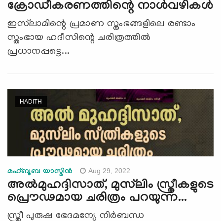
ക്രോഡീകരണത്തിന്റെ നാൾവഴികൾ
ഇസ്‍ലാമിന്റെ പ്രമാണ സ്തംഭങ്ങളിലെ രണ്ടാം
സ്തംഭായ ഹദീസിന്റെ ചരിത്രത്തിൽ
പ്രധാനപ്പട്ടെ...
HADITH
Aug 29, 2022
മഹ്ബൂബ യാസ്മിൻ
അൽമുഹദ്ദിസാത്, മുസ്‍ലിം സ്ത്രീകളുടെ
പ്രൌഢമായ ചരിത്രം പറയുന്ന...
സ്ത്രീ പുരുഷ ഭേദമന്യേ നിർബന്ധ