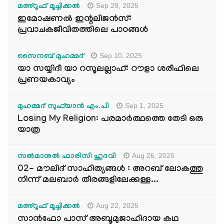
Sep 29, 2025
മഅ്റൂഫ് മൂച്ചിക്കല്‍
ഇമോഷണൽ ഇന്റലിജൻസ്:
പ്രവാചകജീവിതത്തിലെ പാഠങ്ങൾ
Sep 10, 2025
സൈനബ് മുഹമ്മദ്
യാ സയ്യിദീ യാ റസൂലല്ലാഹ്: റൗളാ ശരീഫിലെ
പ്രണയകാവ്യം
Sep 1, 2025
മുഹമ്മദ് സുഫ്‌യാൻ എം.പി
Losing My Religion: പരമാർത്ഥത്തെ തേടി ഒരു
യാത്ര
Aug 26, 2025
സൽമാനുൽ ഫാരിസി ഹുദവി
02- മൗലിദ് സാഹിത്യങ്ങൾ : അറബ് ലോകത്തു
നിന്ന് മലബാർ തീരങ്ങളിലേക്കുള്ള...
Aug 22, 2025
മഅ്റൂഫ് മൂച്ചിക്കല്‍
സാൻഫോ പാസ് അബൂമുജാഹിദായ കഥ