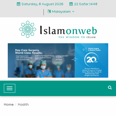
Saturday, 8 August 2026
22 Safar 1448
Malayalam
T
o
g
Home
Hadith
g
l