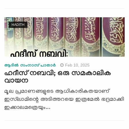
HADITH
Feb 10, 2025
ആദില്‍ സംനാസ് പാതാര്‍
ഹദീസ് നബവി; ഒരു സമകാലിക
വായന
മൂല പ്രമാണങ്ങളുടെ ആധികാരികതയാണ്
ഇസ്‍ലാമിന്റെ അടിത്തറയെ ഇത്രമേൽ ഭദ്രമാക്കി
ഇക്കാലമത്രെയും...