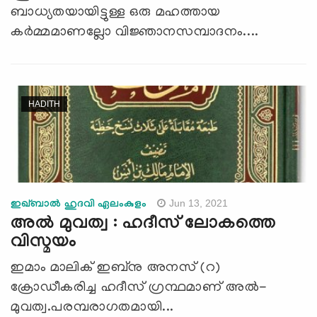
ബാധ്യതയായിട്ടുള്ള ഒരു മഹത്തായ
കർമ്മമാണല്ലോ വിജ്ഞാനസമ്പാദനം....
HADITH
Jun 13, 2021
ഇഖ്ബാൽ ഹുദവി ഏലംകുളം
അൽ മുവത്വ : ഹദീസ് ലോകത്തെ
വിസ്മയം
ഇമാം മാലിക് ഇബ്നു അനസ് (റ)
ക്രോഡീകരിച്ച ഹദീസ് ഗ്രന്ഥമാണ് അൽ-
മുവത്വ.പരമ്പരാഗതമായി...