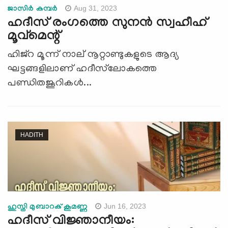
Aug 31, 2023
ജാസിര്‍ കമ്പര്‍
ഹദീസ് രംഗത്തെ സുനന്‍ സ്വഹീഹ്‌
മൂവ്‌മെന്റ്
ഹിജ്‌റ മൂന്ന്‌ നാല്‌ നൂറ്റാണ്ടുകളുടെ ആദ്യ
ഘട്ടങ്ങളിലാണ്‌ ഹദീസ്‌ലോകത്തെ
പണ്ഡിതജൂറികള്‍...
HADITH
Jun 16, 2023
ഹുസ്നി മുബാറക് കൂമണ്ണ
ഹദീസ് വിജ്ഞാനീയം: