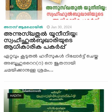
Jan 30, 2024
അനസ് ആമപ്പൊയില്‍
അന്നുസ്‌ഖതുൽ യൂനീനിയ്യ:
സ്വഹീഹുല്‍ബുഖാരിയുടെ
ആധികാരിക പകര്‍പ്പ്
ഏറ്റവും കൂടുതൽ ഹദീസുകൾ റിപ്പോർട്ട് ചെയ്ത
അബൂഹുറൈറ(റ) നെ ജൂതനായി
ചമയിക്കാനുള്ള ശ്രമം...
HADITH