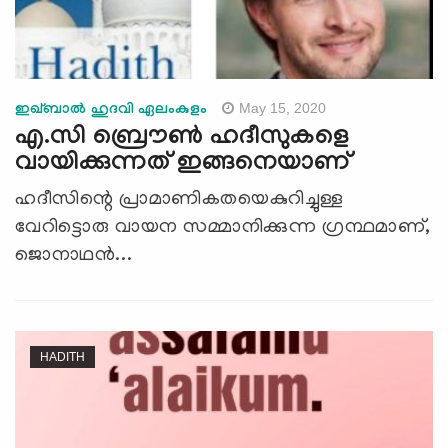
May 15, 2020
ഇഖ്ബാൽ ഹുദവി ഏലംകുളം
എ.സി ബ്രൌണ്‍ ഹദീസുകളെ
വായിക്കുന്നത് ഇങ്ങനെയാണ്
ഹദീസിന്റെ പ്രാമാണികതയെകുറിച്ചുള്ള
വേറിട്ടൊരു വായന സമ്മാനിക്കുന്ന ഗ്രന്ഥമാണ്,
ജൊനാഥൻ...
HADITH