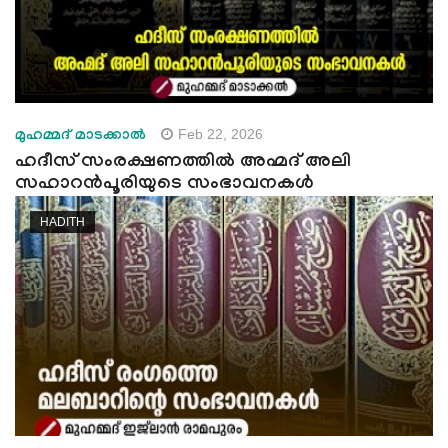
Feb 22, 2026
മുഹമ്മദ് മാടക്കാൽ
ഹദീസ് സംരക്ഷണത്തിൽ അഹ്മദ് അലി
സഹാറൻപൂരിയുടെ സംഭാവനകള്‍
HADITH