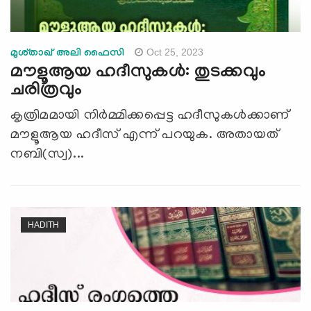
Oct 25, 2023
മുശ്താഖ് അലി ഫൈസി
മൗളൂആയ ഹദീസുകള്‍: തുടക്കവും
ചരിത്രവും
കൃത്രിമമായി നിർമ്മിക്കപ്പെട്ട ഹദീസുകൾക്കാണ്
മൗളൂആയ ഹദീസ് എന്ന് പറയുക. അതായത്
നബി(സ്വ)...
HADITH