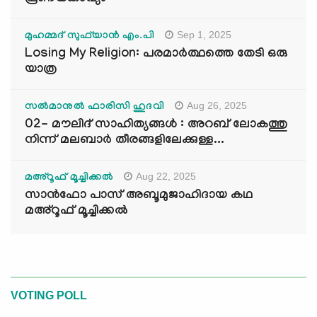
Sep 1, 2025
മുഹമ്മദ് സുഫ്‌യാൻ എം.പി
Losing My Religion: പരമാർത്ഥത്തെ തേടി ഒരു
യാത്ര
Aug 26, 2025
സൽമാനുൽ ഫാരിസി ഹുദവി
02- മൗലിദ് സാഹിത്യങ്ങൾ : അറബ് ലോകത്തു
നിന്ന് മലബാർ തീരങ്ങളിലേക്കുള്ള...
Aug 22, 2025
മഅ്റൂഫ് മൂച്ചിക്കല്‍
സാൻഫോ പാസ് അബൂമുജാഹിദായ കഥ
മഅ്റൂഫ് മൂച്ചിക്കല്‍
VOTING POLL