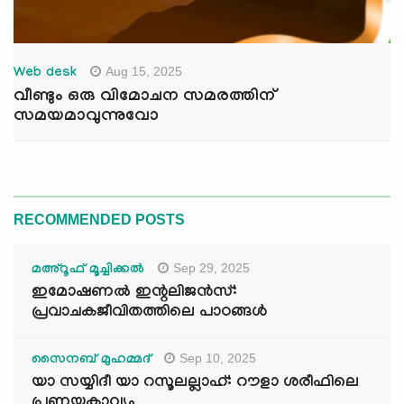
Aug 15, 2025
Web desk
വീണ്ടും ഒരു വിമോചന സമരത്തിന്
സമയമാവുന്നുവോ
RECOMMENDED POSTS
Sep 29, 2025
മഅ്റൂഫ് മൂച്ചിക്കല്‍
ഇമോഷണൽ ഇന്റലിജൻസ്:
പ്രവാചകജീവിതത്തിലെ പാഠങ്ങൾ
Sep 10, 2025
സൈനബ് മുഹമ്മദ്
യാ സയ്യിദീ യാ റസൂലല്ലാഹ്: റൗളാ ശരീഫിലെ
പ്രണയകാവ്യം