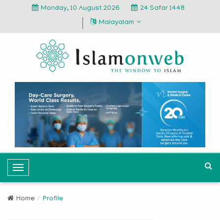
Monday, 10 August 2026
24 Safar 1448
Malayalam
T
o
g
Home
Profile
g
l