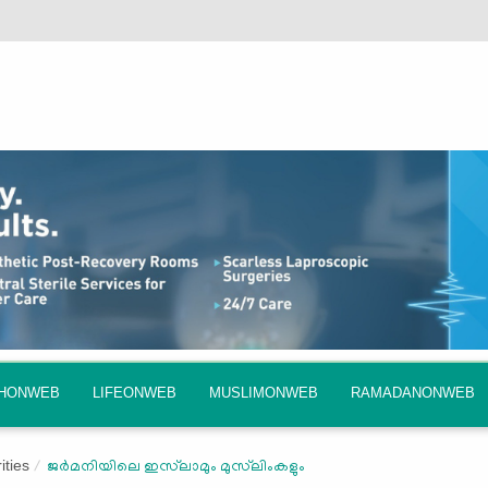
QHONWEB
LIFEONWEB
MUSLIMONWEB
RAMADANONWEB
ities
ജർമനിയിലെ ഇസ്‍ലാമും മുസ്‍ലിംകളും