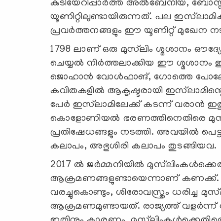
കുടിയേറിപ്പാർത്ത അൽബേനിയ, ബോസ്ന
യൂണിറ്റിലുണ്ടായിരുന്നത്. പല ഇസ്‍ലാമ
പ്രവർത്തനങ്ങളും ഈ യൂണിറ്റ് മുഖേന നടന്ന
1798 ലാണ് ഒരു മുസ്‍ലിം ശ്മശാനം ഔദ്യോ
ചെയ്യല്‍ നിര്‍ത്തലാക്കിയ ഈ ശ്മശാനം ഇ
ജൊഹാൻ വോൾഫാങ്, ഗോത്തെ പോലോത്ത പ
കവിതകളില്‍ ആകൃഷ്ടരായി ഇസ്‍ലാമിന്റെ ഭ
പേർ ഇസ്‍ലാമിലേക്ക് കടന്ന് വരാന്‍ 
കൊളോണിയൽ ഭരണത്തിനെതിരെ മുസ്‍ല
പ്രതിഷേധങ്ങളും നടത്തി. അവയിൽ പെട
കലാപം, അഭുശിരി കലാപം തുടങ്ങിയവ.
2017 ൽ ജർമ്മനിയിൽ മുസ്‌ലിംകൾക്ക
ആക്രമണങ്ങളുണ്ടായെന്നാണ് കണക്ക്. 
വരച്ചുകൊണ്ടും, ശിരോവസ്ത്രം ധരിച്ച മുസ്
ആക്രമണമുണ്ടായത്. രാജ്യത്ത് വളര്‍
ഇതിനും കാരണം. മുസ്‌ലിംകൾക്കെതിര