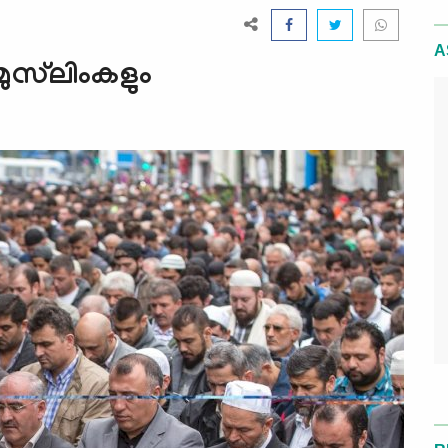
A
സ്‍ലിംകളും