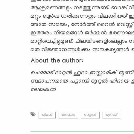
ആക്രമണങ്ങളും നടത്തുന്നുണ്ട്. ബാങ്ക
മറ്റും ബുർഖ ധരിക്കുന്നതും വിലക്കിയത
അതേ സമയം, നോർത്ത് റൈൻ വെസ്റ്റ
ഇത്തരം നിയമങ്ങള്‍ ജര്‍മ്മന്‍ ഭരണഘട
മാറ്റിവെച്ചിട്ടുമുണ്ട്. ചിലയിടങ്ങളിലെല്
മത വിജ്ഞാനങ്ങള്‍ക്കും സൗകര്യങ്ങള്‍ ഒരുക
About the author:
ചെമ്മാട് ദാറുൽ ഹുദാ ഇസ്ലാമിക് യൂണിവേഴ്
സ്ഥാപനമായ പട്ടാമ്പി നൂറുൽ ഹിദായ ഇസ
ലേഖകന്‍
ജർമനി
ഇസ്‍ലാം
ഉസ്മാനി
യൂറോപ്പ്