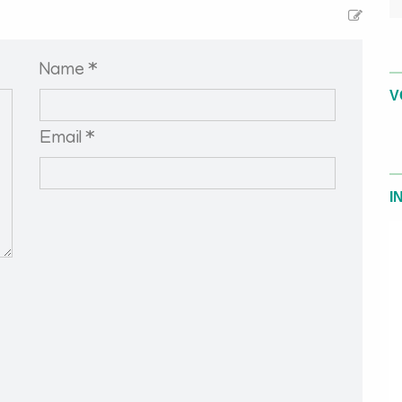
Name *
V
Email *
I