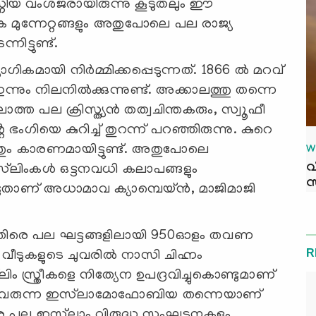
ിയ വംശജരായിരുന്നു കൂടുതലും ഈ
ിക മുന്നേറ്റങ്ങളും അതുപോലെ പല രാജ്യ
ിട്ടുണ്ട്.
ഗികമായി നിർമ്മിക്കപ്പെടുന്നത്. 1866 ൽ മറവ്
ന്നും നിലനിൽക്കുന്നുണ്ട്. അക്കാലത്തു തന്നെ
ല ക്രിസ്ത്യൻ തത്വചിന്തകരും, സ്വൂഫീ
ംഗിയെ കുറിച്ച് തുറന്ന് പറഞ്ഞിരുന്നു. കുറെ
ഇതും കാരണമായിട്ടുണ്ട്. അതുപോലെ
W
വ
ിംകൾ ഒട്ടനവധി കലാപങ്ങളും
സ
്ടതാണ് അധാമാവ ക്യാമ്പെയ്ൻ, മാജിമാജി
െതിരെ പല ഘട്ടങ്ങളിലായി 950ഓളം തവണ
R
വീടുകളുടെ ചുവരിൽ നാസി ചിഹ്നം
‍ലിം സ്ത്രീകളെ നിത്യേന ഉപദ്രവിച്ചുകൊണ്ടുമാണ്
ന്ന് വരുന്ന ഇസ്‍ലാമോഫോബിയ തന്നെയാണ്
െ പല ഇസ്‍ലാം വിരുദ്ധ സംഘടനകളും