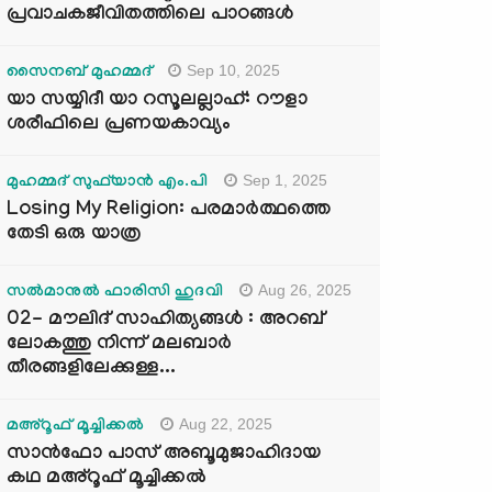
പ്രവാചകജീവിതത്തിലെ പാഠങ്ങൾ
Sep 10, 2025
സൈനബ് മുഹമ്മദ്
യാ സയ്യിദീ യാ റസൂലല്ലാഹ്: റൗളാ
ശരീഫിലെ പ്രണയകാവ്യം
Sep 1, 2025
മുഹമ്മദ് സുഫ്‌യാൻ എം.പി
Losing My Religion: പരമാർത്ഥത്തെ
തേടി ഒരു യാത്ര
Aug 26, 2025
സൽമാനുൽ ഫാരിസി ഹുദവി
02- മൗലിദ് സാഹിത്യങ്ങൾ : അറബ്
ലോകത്തു നിന്ന് മലബാർ
തീരങ്ങളിലേക്കുള്ള...
Aug 22, 2025
മഅ്റൂഫ് മൂച്ചിക്കല്‍
സാൻഫോ പാസ് അബൂമുജാഹിദായ
കഥ മഅ്റൂഫ് മൂച്ചിക്കല്‍