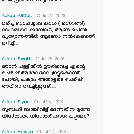
അഭിപ്രായങ്ങൾ എന്താണ്?
Jul 27, 2026
Asked: ABDUL
മരിച്ച ബാപ്പയുടെ കാശ് ( സൊത്ത്)
ഓഹരി വെക്കുമ്പോൾ, ആണ്‍ പെണ്‍
വ്യത്യാസത്തില്‍ ആണോ നല്‍കേണ്ടത്?
മറിച്ച്...
Jul 25, 2026
Asked: Swalih
ഞാൻ പള്ളിയിൽ ഊരിവെച്ച എന്റെ
ചെരിപ്പ് ആരോ മാറി ഇട്ടുകൊണ്ട്
പോയി, പകരം അയാളുടെ ചെരിപ്പ്
അവിടെ വെച്ചിട്ടുമുണ്ട്....
Jul 25, 2026
Asked: Siyad
സുബഹി ബാങ്ക് വിളിക്കുന്നതിനു മുന്നേ
നിസ്കാരം നിസ്കരിക്കാൻ പറ്റുമോ?
Jul 22, 2026
Asked: Hadiya