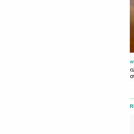
W
വ
സ
R