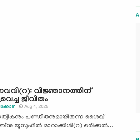
A
വവി(റ): വിജ്ഞാനത്തിന്
ുവെച്ച ജീവിതം
Aug 4, 2025
ക്കോട്
ാത്വികനും പണ്ഡിതനുമായിരുന്ന ശൈഖ്
‌നു യൂസുഫില്‍ മാറാക്കിശി(റ) ഒരിക്കല്‍...
R