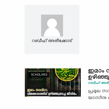
റബീഹ് അരീക്കോട്
ഇമാം ന
SCHOLARS
ഉഴിഞ്ഞ
റബീഹ് അരീ
പ്രമുഖ സ
യാസീനു ബ്