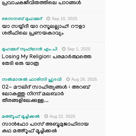
പ്രവാചകജീവിതത്തിലെ പാഠങ്ങൾ
Sep 10, 2025
സൈനബ് മുഹമ്മദ്
യാ സയ്യിദീ യാ റസൂലല്ലാഹ്: റൗളാ
ശരീഫിലെ പ്രണയകാവ്യം
Sep 1, 2025
മുഹമ്മദ് സുഫ്‌യാൻ എം.പി
Losing My Religion: പരമാർത്ഥത്തെ
തേടി ഒരു യാത്ര
Aug 26, 2025
സൽമാനുൽ ഫാരിസി ഹുദവി
02- മൗലിദ് സാഹിത്യങ്ങൾ : അറബ്
ലോകത്തു നിന്ന് മലബാർ
തീരങ്ങളിലേക്കുള്ള...
Aug 22, 2025
മഅ്റൂഫ് മൂച്ചിക്കല്‍
സാൻഫോ പാസ് അബൂമുജാഹിദായ
കഥ മഅ്റൂഫ് മൂച്ചിക്കല്‍