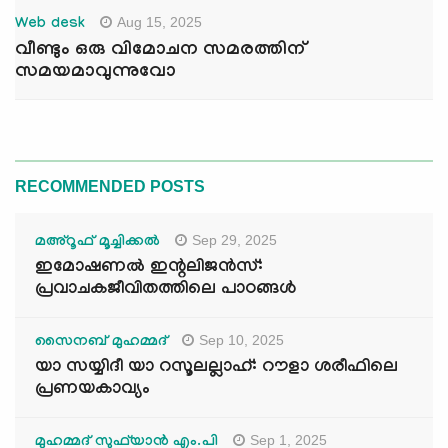
Aug 15, 2025
Web desk
വീണ്ടും ഒരു വിമോചന സമരത്തിന്
സമയമാവുന്നുവോ
RECOMMENDED POSTS
Sep 29, 2025
മഅ്റൂഫ് മൂച്ചിക്കല്‍
ഇമോഷണൽ ഇന്റലിജൻസ്:
പ്രവാചകജീവിതത്തിലെ പാഠങ്ങൾ
Sep 10, 2025
സൈനബ് മുഹമ്മദ്
യാ സയ്യിദീ യാ റസൂലല്ലാഹ്: റൗളാ ശരീഫിലെ
പ്രണയകാവ്യം
Sep 1, 2025
മുഹമ്മദ് സുഫ്‌യാൻ എം.പി