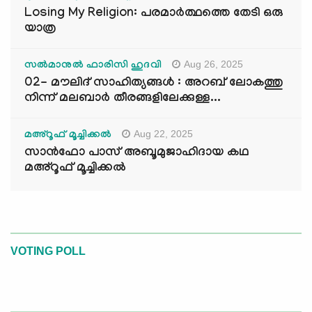
Losing My Religion: പരമാർത്ഥത്തെ തേടി ഒരു
യാത്ര
Aug 26, 2025
സൽമാനുൽ ഫാരിസി ഹുദവി
02- മൗലിദ് സാഹിത്യങ്ങൾ : അറബ് ലോകത്തു
നിന്ന് മലബാർ തീരങ്ങളിലേക്കുള്ള...
Aug 22, 2025
മഅ്റൂഫ് മൂച്ചിക്കല്‍
സാൻഫോ പാസ് അബൂമുജാഹിദായ കഥ
മഅ്റൂഫ് മൂച്ചിക്കല്‍
VOTING POLL