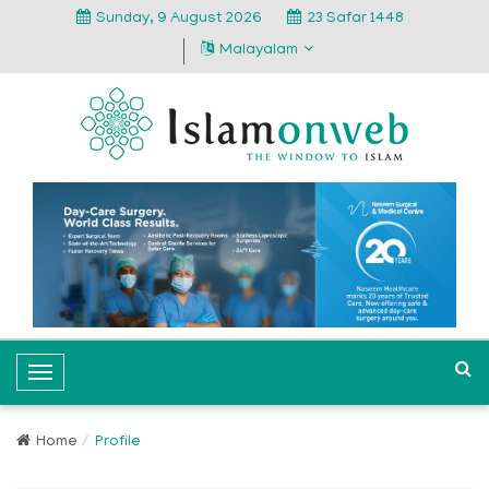
Sunday, 9 August 2026
23 Safar 1448
Malayalam
T
o
g
Home
Profile
g
l