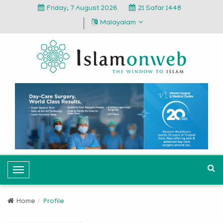
Friday, 7 August 2026
21 Safar 1448
Malayalam
T
o
g
Home
Profile
g
l