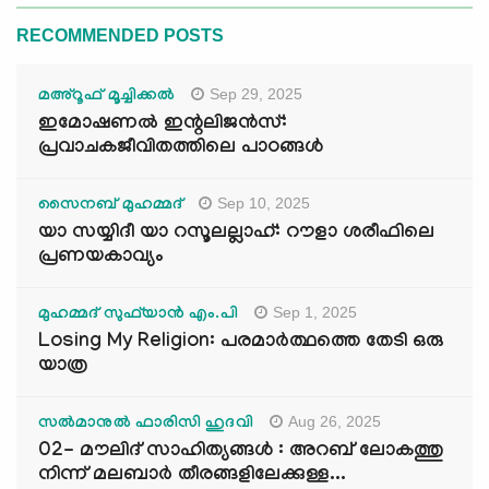
RECOMMENDED POSTS
Sep 29, 2025
മഅ്റൂഫ് മൂച്ചിക്കല്‍
ഇമോഷണൽ ഇന്റലിജൻസ്:
പ്രവാചകജീവിതത്തിലെ പാഠങ്ങൾ
Sep 10, 2025
സൈനബ് മുഹമ്മദ്
യാ സയ്യിദീ യാ റസൂലല്ലാഹ്: റൗളാ ശരീഫിലെ
പ്രണയകാവ്യം
Sep 1, 2025
മുഹമ്മദ് സുഫ്‌യാൻ എം.പി
Losing My Religion: പരമാർത്ഥത്തെ തേടി ഒരു
യാത്ര
Aug 26, 2025
സൽമാനുൽ ഫാരിസി ഹുദവി
02- മൗലിദ് സാഹിത്യങ്ങൾ : അറബ് ലോകത്തു
നിന്ന് മലബാർ തീരങ്ങളിലേക്കുള്ള...