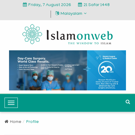
Friday, 7 August 2026
21 Safar 1448
Malayalam
T
o
g
Home
Profile
g
l