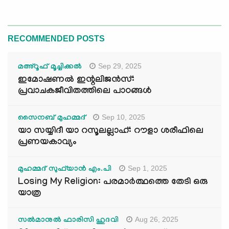
RECOMMENDED POSTS
Sep 29, 2025
മഅ്റൂഫ് മൂച്ചിക്കല്‍
ഇമോഷണൽ ഇന്റലിജൻസ്:
പ്രവാചകജീവിതത്തിലെ പാഠങ്ങൾ
Sep 10, 2025
സൈനബ് മുഹമ്മദ്
യാ സയ്യിദീ യാ റസൂലല്ലാഹ്: റൗളാ ശരീഫിലെ
പ്രണയകാവ്യം
Sep 1, 2025
മുഹമ്മദ് സുഫ്‌യാൻ എം.പി
Losing My Religion: പരമാർത്ഥത്തെ തേടി ഒരു
യാത്ര
Aug 26, 2025
സൽമാനുൽ ഫാരിസി ഹുദവി