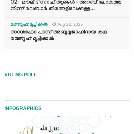
02- മൗലിദ് സാഹിത്യങ്ങൾ : അറബ് ലോകത്തു
നിന്ന് മലബാർ തീരങ്ങളിലേക്കുള്ള...
Aug 22, 2025
മഅ്റൂഫ് മൂച്ചിക്കല്‍
സാൻഫോ പാസ് അബൂമുജാഹിദായ കഥ
മഅ്റൂഫ് മൂച്ചിക്കല്‍
VOTING POLL
INFOGRAPHICS