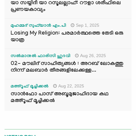
യാ സയ്യിദീ യാ റസൂലല്ലാഹ്: റൗളാ ശരീഫിലെ
പ്രണയകാവ്യം
Sep 1, 2025
മുഹമ്മദ് സുഫ്‌യാൻ എം.പി
Losing My Religion: പരമാർത്ഥത്തെ തേടി ഒരു
യാത്ര
Aug 26, 2025
സൽമാനുൽ ഫാരിസി ഹുദവി
02- മൗലിദ് സാഹിത്യങ്ങൾ : അറബ് ലോകത്തു
നിന്ന് മലബാർ തീരങ്ങളിലേക്കുള്ള...
Aug 22, 2025
മഅ്റൂഫ് മൂച്ചിക്കല്‍
സാൻഫോ പാസ് അബൂമുജാഹിദായ കഥ
മഅ്റൂഫ് മൂച്ചിക്കല്‍