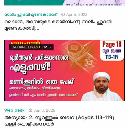
Apr 5, 2022
സലീം ഹുദവി മുണ്ടേകാരാട്
റമദാന്‍, തഖ്‌വയുടെ ട്രെയിനിംഗ്‌ | സലീം ഹുദവി
മുണ്ടേകാരാട്|...
RAIHAN QURAN CLASS
Jan 8, 2025
Web desk
അധ്യായം 2. സൂറത്തുല്‍ ബഖറ (Aayas 113-119)
പള്ളി പൊളിക്കുന്നവര്‍