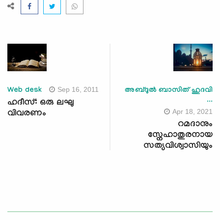
Sep 16, 2011
Web desk
അബ്ദുൽ ബാസിത് ഹുദവി
...
ഹദീസ്: ഒരു ലഘു
Apr 18, 2021
വിവരണം
റമദാനും
സ്നേഹാതുരനായ
സത്യവിശ്വാസിയും