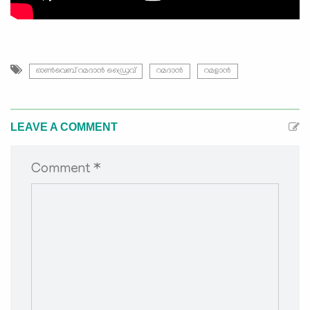
ഓൺവെബ് റമദാൻ ഡ്രൈവ്
റമദാൻ
റമളാൻ
LEAVE A COMMENT
Comment *