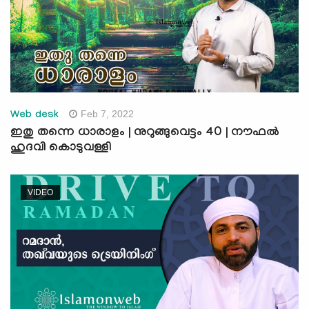
Feb 7, 2022
Web desk
ഇതു തന്നെ ധാരാളം | നുറുങ്ങുവെട്ടം 40 | നൗഫല്‍
ഹുദവി കൊടുവള്ളി
VIDEO