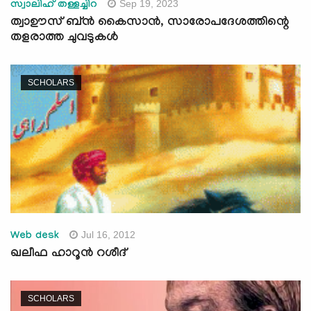
Sep 19, 2023
സ്വാലിഹ് തള്ളച്ചിറ
ത്വാഊസ് ബ്ൻ കൈസാൻ, സാരോപദേശത്തിന്റെ
തളരാത്ത ചുവടുകള്‍
SCHOLARS
Jul 16, 2012
Web desk
ഖലീഫ ഹാറൂന്‍ റശീദ്
SCHOLARS