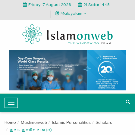
Friday, 7 August 2026
21 Safar 1448
Malayalam
T
o
g
Muslimonweb
Islamic Personalities
Scholars
Home
g
ഇമാം ഇബ്‌നു മാജ (റ)
l