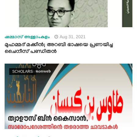
Aug 31, 2021
ഷമ്മാസ് അള്ളാംകുളം
മുഹമ്മദ് മക്കീൻ; അറബി ഭാഷയെ പ്രണയിച്ച
ചൈനീസ് പണ്ഡിതൻ
SCHOLARS