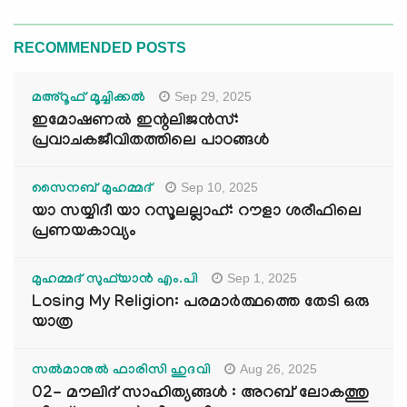
RECOMMENDED POSTS
Sep 29, 2025
മഅ്റൂഫ് മൂച്ചിക്കല്‍
ഇമോഷണൽ ഇന്റലിജൻസ്:
പ്രവാചകജീവിതത്തിലെ പാഠങ്ങൾ
Sep 10, 2025
സൈനബ് മുഹമ്മദ്
യാ സയ്യിദീ യാ റസൂലല്ലാഹ്: റൗളാ ശരീഫിലെ
പ്രണയകാവ്യം
Sep 1, 2025
മുഹമ്മദ് സുഫ്‌യാൻ എം.പി
Losing My Religion: പരമാർത്ഥത്തെ തേടി ഒരു
യാത്ര
Aug 26, 2025
സൽമാനുൽ ഫാരിസി ഹുദവി
02- മൗലിദ് സാഹിത്യങ്ങൾ : അറബ് ലോകത്തു