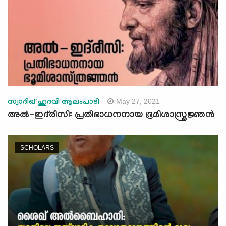
May 27, 2021
സ്വാദിഖ് ഹുദവി ആലംപാടി
അൽ-ഇദ്‍രീസി: പ്രതിഭാധനനായ ഭൂമിശാസ്ത്രജ്ഞൻ
SCHOLARS