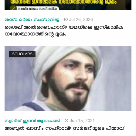
Jul 26, 2026
നുസ്റ മർയം സഹ്റാവിയ്യ
ശൈഖ് അൽബൈഹാനി: യമനിലെ ഇസ്‍ലാമിക
നവോത്ഥാനത്തിന്റെ മുഖം
SCHOLARS
Jun 15, 2021
സ്വാദിഖ് ഹുദവി ആലംപാടി
അബുൽ ഖാസിം സഹ്റാവി: സർജറിയുടെ പിതാവ്