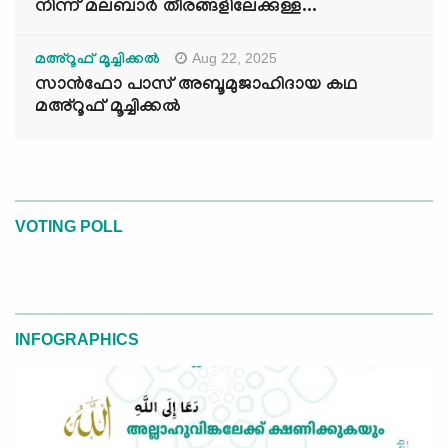
നിന്ന് മലബാർ തീരങ്ങളിലേക്കുള്ള...
Aug 22, 2025
മഅ്റൂഫ് മൂച്ചിക്കല്‍
സാൻഫോ പാസ് അബൂമുജാഹിദായ കഥ
മഅ്റൂഫ് മൂച്ചിക്കല്‍
VOTING POLL
INFOGRAPHICS