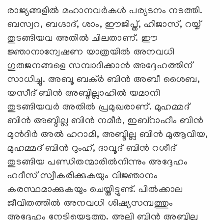
രാജ്യങ്ങളില്‍ മഹാനവര്‍കള്‍ പര്യടനം നടത്തി.
ബസ്വറ, ബഗ്ദാദ്, ശാം, ഈജിപ്ത്, ഹിജാസ്, റയ്യ്
തുടങ്ങിയവ അതില്‍ ചിലതാണ്. ഈ
ജ്ഞാനാന്വേഷണ യാത്രയില്‍ അനവധി
ഗുരുജനങ്ങളെ സമ്പാദിക്കാന്‍ അദ്ദേഹത്തിന്
സാധിച്ചു. അബൂ ബക്ര്‍ ബിന്‍ അബീ ശൈബ,
യസീദ് ബിന്‍ അബ്ദില്ലാഹില്‍ യമാനി
തുടങ്ങിയവര്‍ അതില്‍ പ്രമുഖരാണ്. മുഹമ്മദ്
ബിന്‍ അബ്ദില്ല ബിന്‍ നമീര്‍, ഇബ്‌റാഹീം ബിന്‍
മുന്‍ദിര്‍ അല്‍ ഹറാമി, അബ്ദില്ല ബിന്‍ മുആവിയ,
മുഹമ്മദ് ബിന്‍ റുംഹ്, ദാവൂദ് ബിന്‍ റശീദ്
തുടങ്ങിയ പണ്ഡിതന്മാരില്‍നിന്നും അദ്ദേഹം
ഹദീസ് സ്വീകരിക്കുകയും വിജ്ഞാനം
കരസ്ഥമാക്കുകയും ചെയ്തിട്ടുണ്ട്. പില്‍ക്കാല
ജീവിതത്തില്‍ അനവധി ശിഷ്യസമ്പത്തും
അദ്ദേഹം നേടിയെടുത്തു. അലി ബിന്‍ അബ്ദില്ല