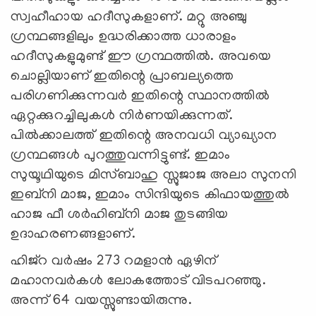
സ്വഹീഹായ ഹദീസുകളാണ്. മറ്റു അഞ്ചു
ഗ്രന്ഥങ്ങളിലും ഉദ്ധരിക്കാത്ത ധാരാളം
ഹദീസുകളുമുണ്ട് ഈ ഗ്രന്ഥത്തില്‍. അവയെ
ചൊല്ലിയാണ് ഇതിന്റെ പ്രാബല്യത്തെ
പരിഗണിക്കുന്നവര്‍ ഇതിന്റെ സ്ഥാനത്തില്‍
ഏറ്റക്കുറച്ചിലുകള്‍ നിര്‍ണയിക്കുന്നത്.
പില്‍ക്കാലത്ത് ഇതിന്റെ അനവധി വ്യാഖ്യാന
ഗ്രന്ഥങ്ങള്‍ പുറത്തുവന്നിട്ടുണ്ട്. ഇമാം
സുയൂഥിയുടെ മിസ്ബാഹു സ്സുജാജ അലാ സുനനി
ഇബ്‌നി മാജ, ഇമാം സിന്ദിയുടെ കിഫായത്തുല്‍
ഹാജ ഫീ ശര്‍ഹിബ്‌നി മാജ തുടങ്ങിയ
ഉദാഹരണങ്ങളാണ്.
ഹിജ്‌റ വര്‍ഷം 273 റമളാന്‍ ഏഴിന്
മഹാനവര്‍കള്‍ ലോകത്തോട് വിടപറഞ്ഞു.
അന്ന് 64 വയസ്സുണ്ടായിരുന്നു.