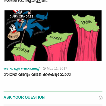
അതെന്നും ആയിക്കൂടേ..
DIARY OF A DAEE
May 11, 2017
അ: ഗഫൂര്‍ കൊമ്പങ്കല്ല്
സിറിയ വീണ്ടും വിഭജിക്കപ്പെടുമ്പോള്‍!
ASK YOUR QUESTION