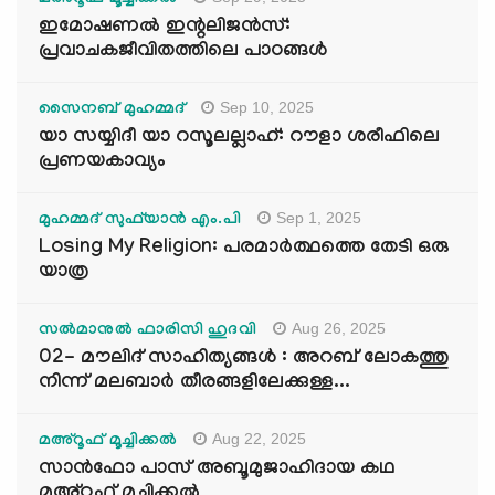
മഅ്റൂഫ് മൂച്ചിക്കല്‍
ഇമോഷണൽ ഇന്റലിജൻസ്:
പ്രവാചകജീവിതത്തിലെ പാഠങ്ങൾ
Sep 10, 2025
സൈനബ് മുഹമ്മദ്
യാ സയ്യിദീ യാ റസൂലല്ലാഹ്: റൗളാ ശരീഫിലെ
പ്രണയകാവ്യം
Sep 1, 2025
മുഹമ്മദ് സുഫ്‌യാൻ എം.പി
Losing My Religion: പരമാർത്ഥത്തെ തേടി ഒരു
യാത്ര
Aug 26, 2025
സൽമാനുൽ ഫാരിസി ഹുദവി
02- മൗലിദ് സാഹിത്യങ്ങൾ : അറബ് ലോകത്തു
നിന്ന് മലബാർ തീരങ്ങളിലേക്കുള്ള...
Aug 22, 2025
മഅ്റൂഫ് മൂച്ചിക്കല്‍
സാൻഫോ പാസ് അബൂമുജാഹിദായ കഥ
മഅ്റൂഫ് മൂച്ചിക്കല്‍