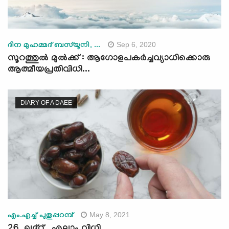
Sep 6, 2020
ദിന മുഹമ്മദ് ബസ്‍യൂനി, ...
സൂറത്തുൽ മുൽക്ക് : ആഗോളപകർച്ചവ്യാധിക്കൊരു
ആത്മീയപ്രതിവിധി...
DIARY OF A DAEE
May 8, 2021
എം.എച്ച് പുതുപ്പറമ്പ്