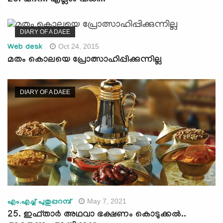
26. ഖദ്റ്.. എല്ലാം വിധി...
DIARY OF A DAEE
Oct 24, 2015
Web desk
മതം കൊലയെ പ്രോത്സാഹിപ്പിക്കുന്നില്ല
DIARY OF A DAEE
May 7, 2021
എം.എച്ച് പുതുപ്പറമ്പ്
25. ഇഫ്താര്‍ അഥവാ ഭക്ഷണം കൊടുക്കല്‍..