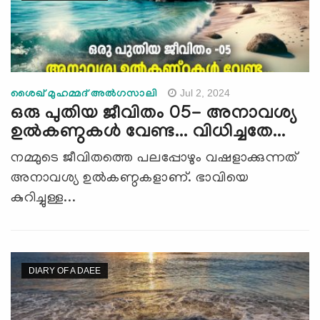
Jul 2, 2024
ശൈഖ് മുഹമ്മദ് അല്‍ഗസാലി
ഒരു പുതിയ ജീവിതം 05- അനാവശ്യ
ഉല്‍കണ്ഠകള്‍ വേണ്ട... വിധിച്ചതേ...
നമ്മുടെ ജീവിതത്തെ പലപ്പോഴും വഷളാക്കുന്നത്
അനാവശ്യ ഉല്‍കണ്ഠകളാണ്. ഭാവിയെ
കുറിച്ചുള്ള...
DIARY OF A DAEE