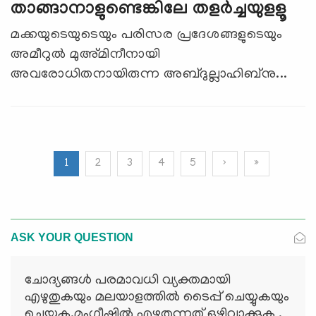
താങ്ങാനാളുണ്ടെങ്കിലേ തളർച്ചയുളളൂ
മക്കയുടെയുടെയും പരിസര പ്രദേശങ്ങളുടെയും
അമീറുൽ മുഅ്മിനീനായി
അവരോധിതനായിരുന്ന അബ്ദുല്ലാഹിബ്നു...
1
2
3
4
5
›
»
ASK YOUR QUESTION
ചോദ്യങ്ങള്‍ പരമാവധി വ്യക്തമായി
എഴുതുകയും മലയാളത്തില്‍ ടൈപ്പ് ചെയ്യുകയും
ചെയ്യുക.മംഗ്ലീഷില്‍ എഴുതുന്നത് ഒഴിവാക്കുക .