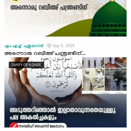
Sep 5, 2025
എം.എച്ച്. പുതുപ്പറമ്പ്
അന്നൊരു റബീഅ് പന്ത്രണ്ടിന്...
DIARY OF A DAEE