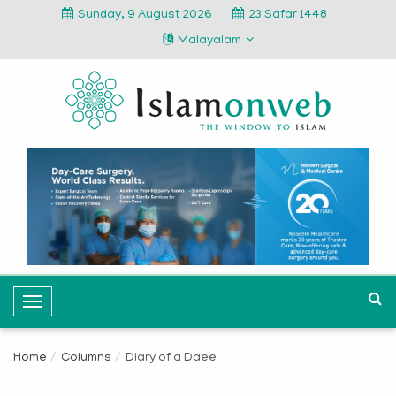
Sunday, 9 August 2026
23 Safar 1448
Malayalam
T
o
g
Home
Columns
Diary of a Daee
g
l