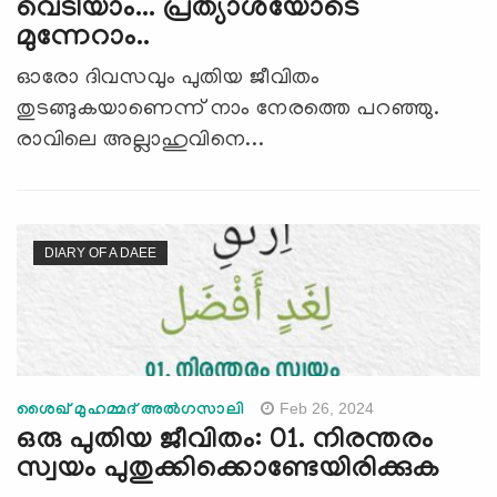
വെടിയാം... പ്രത്യാശയോടെ
മുന്നേറാം..
ഓരോ ദിവസവും പുതിയ ജീവിതം
തുടങ്ങുകയാണെന്ന് നാം നേരത്തെ പറഞ്ഞു.
രാവിലെ അല്ലാഹുവിനെ...
DIARY OF A DAEE
Feb 26, 2024
ശൈഖ് മുഹമ്മദ് അല്‍ഗസാലി
ഒരു പുതിയ ജീവിതം: 01. നിരന്തരം
സ്വയം പുതുക്കിക്കൊണ്ടേയിരിക്കുക