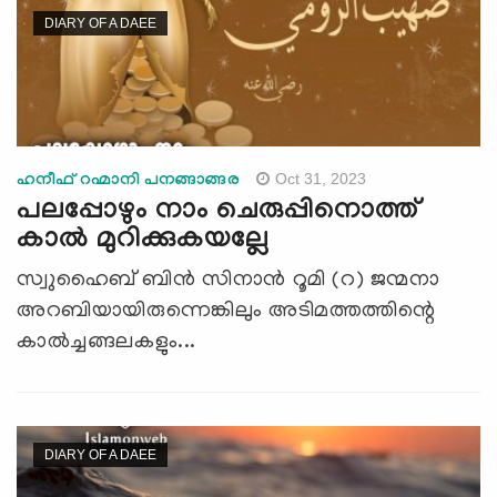
DIARY OF A DAEE
Oct 31, 2023
ഹനീഫ് റഹ്മാനി പനങ്ങാങ്ങര
പലപ്പോഴും നാം ചെരുപ്പിനൊത്ത്
കാല്‍ മുറിക്കുകയല്ലേ
സ്വുഹൈബ് ബിൻ സിനാൻ റൂമി (റ) ജന്മനാ
അറബിയായിരുന്നെങ്കിലും അടിമത്തത്തിന്റെ
കാൽച്ചങ്ങലകളും...
DIARY OF A DAEE