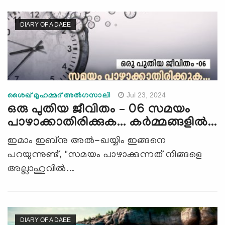
DIARY OF A DAEE
Jul 23, 2024
ശൈഖ് മുഹമ്മദ് അല്‍ഗസാലി
ഒരു പുതിയ ജീവിതം – 06 സമയം
പാഴാക്കാതിരിക്കുക... കര്‍മ്മങ്ങളില്‍...
ഇമാം ഇബ്നു അൽ-ഖയ്യിം ഇങ്ങനെ
പറയുന്നുണ്ട്, "സമയം പാഴാക്കുന്നത് നിങ്ങളെ
അല്ലാഹുവിൽ...
DIARY OF A DAEE