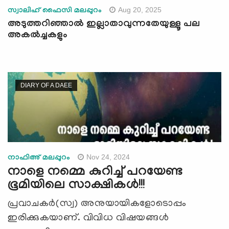
Aug 20, 2025
സ്വാലിഹ് ഫൈസി മലപ്പുറം
അടുത്തറിഞ്ഞാല്‍ ഇല്ലാതാവുന്നതേയുള്ളൂ പല
അകല്‍ച്ചകളും
DIARY OF A DAEE
Nov 24, 2024
നാഫിഅ് മലപ്പുറം
നാളെ നമ്മെ കുറിച്ച് പറയേണ്ട
ഭൂമിയിലെ സാക്ഷികൾ!!!
പ്രവാചകര്‍(സ്വ) അനുയായികളോടൊപ്പം
ഇരിക്കുകയാണ്. വിവിധ വിഷയങ്ങള്‍