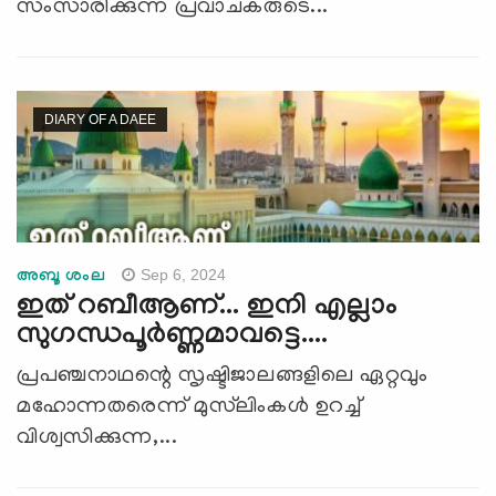
സംസാരിക്കുന്ന പ്രവാചകരുടെ...
DIARY OF A DAEE
Sep 6, 2024
അബൂ ശംല
ഇത് റബീആണ്... ഇനി എല്ലാം
സുഗന്ധപൂര്‍ണ്ണമാവട്ടെ....
പ്രപഞ്ചനാഥന്റെ സൃഷ്ടിജാലങ്ങളിലെ ഏറ്റവും
മഹോന്നതരെന്ന് മുസ്‍ലിംകള്‍ ഉറച്ച്
വിശ്വസിക്കുന്ന,...