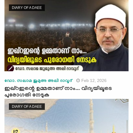
e
DIARY OF A DAEE
N
a
v
i
g
a
t
i
o
n
Feb 12, 2026
ഡോ. സലാമ ജുമുഅ അലി ദാവൂദ്
ഇഖ്റഇന്റെ ഉമ്മതാണ് നാം... വിദ്യയിലൂടെ
പുരോഗതി നേടുക
DIARY OF A DAEE