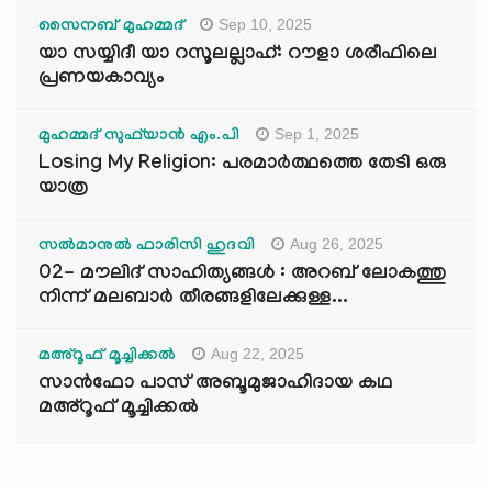
Sep 10, 2025
സൈനബ് മുഹമ്മദ്
യാ സയ്യിദീ യാ റസൂലല്ലാഹ്: റൗളാ ശരീഫിലെ
പ്രണയകാവ്യം
Sep 1, 2025
മുഹമ്മദ് സുഫ്‌യാൻ എം.പി
Losing My Religion: പരമാർത്ഥത്തെ തേടി ഒരു
യാത്ര
Aug 26, 2025
സൽമാനുൽ ഫാരിസി ഹുദവി
02- മൗലിദ് സാഹിത്യങ്ങൾ : അറബ് ലോകത്തു
നിന്ന് മലബാർ തീരങ്ങളിലേക്കുള്ള...
Aug 22, 2025
മഅ്റൂഫ് മൂച്ചിക്കല്‍
സാൻഫോ പാസ് അബൂമുജാഹിദായ കഥ
മഅ്റൂഫ് മൂച്ചിക്കല്‍