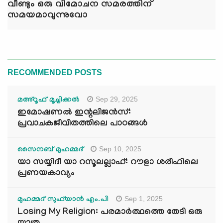
വീണ്ടും ഒരു വിമോചന സമരത്തിന്
സമയമാവുന്നുവോ
RECOMMENDED POSTS
Sep 29, 2025
മഅ്റൂഫ് മൂച്ചിക്കല്‍
ഇമോഷണൽ ഇന്റലിജൻസ്:
പ്രവാചകജീവിതത്തിലെ പാഠങ്ങൾ
Sep 10, 2025
സൈനബ് മുഹമ്മദ്
യാ സയ്യിദീ യാ റസൂലല്ലാഹ്: റൗളാ ശരീഫിലെ
പ്രണയകാവ്യം
Sep 1, 2025
മുഹമ്മദ് സുഫ്‌യാൻ എം.പി
Losing My Religion: പരമാർത്ഥത്തെ തേടി ഒരു