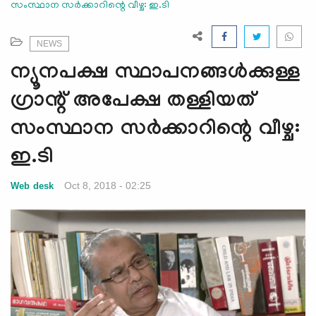
സംസ്ഥാന സര്‍ക്കാറിന്റെ വീഴ്ച: ഇ.ടി
e
N
a
NEWS
v
ന്യൂനപക്ഷ സ്ഥാപനങ്ങള്‍ക്കുള്ള
i
g
ഗ്രാന്റ് അപേക്ഷ തള്ളിയത്
a
സംസ്ഥാന സര്‍ക്കാറിന്റെ വീഴ്ച:
t
i
ഇ.ടി
o
n
Oct 8, 2018 - 02:25
Web desk