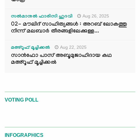
യാത്ര
Aug 26, 2025
സൽമാനുൽ ഫാരിസി ഹുദവി
02- മൗലിദ് സാഹിത്യങ്ങൾ : അറബ് ലോകത്തു
നിന്ന് മലബാർ തീരങ്ങളിലേക്കുള്ള...
Aug 22, 2025
മഅ്റൂഫ് മൂച്ചിക്കല്‍
സാൻഫോ പാസ് അബൂമുജാഹിദായ കഥ
മഅ്റൂഫ് മൂച്ചിക്കല്‍
VOTING POLL
INFOGRAPHICS