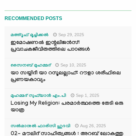
RECOMMENDED POSTS
Sep 29, 2025
മഅ്റൂഫ് മൂച്ചിക്കല്‍
ഇമോഷണൽ ഇന്റലിജൻസ്:
പ്രവാചകജീവിതത്തിലെ പാഠങ്ങൾ
Sep 10, 2025
സൈനബ് മുഹമ്മദ്
യാ സയ്യിദീ യാ റസൂലല്ലാഹ്: റൗളാ ശരീഫിലെ
പ്രണയകാവ്യം
Sep 1, 2025
മുഹമ്മദ് സുഫ്‌യാൻ എം.പി
Losing My Religion: പരമാർത്ഥത്തെ തേടി ഒരു
യാത്ര
Aug 26, 2025
സൽമാനുൽ ഫാരിസി ഹുദവി
02- മൗലിദ് സാഹിത്യങ്ങൾ : അറബ് ലോകത്തു