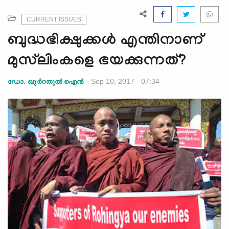
e
N
CURRENT ISSUES
a
ബുദ്ധഭിക്ഷുക്കള്‍ എന്തിനാണ്
v
i
മുസ്‌ലിംകളെ ഭയക്കുന്നത്?
g
a
Sep 10, 2017 - 07:34
ഡോ. ഖുര്‍റതുല്‍ ഐന്‍
t
i
o
n