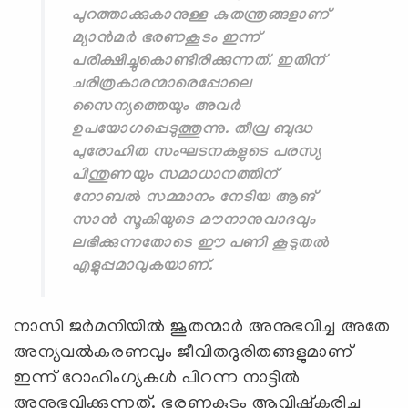
പുറത്താക്കുകാനുള്ള കുതന്ത്രങ്ങളാണ്
മ്യാന്‍മര്‍ ഭരണകൂടം ഇന്ന്
പരീക്ഷിച്ചുകൊണ്ടിരിക്കുന്നത്. ഇതിന്
ചരിത്രകാരന്മാരെപ്പോലെ
സൈന്യത്തെയും അവര്‍
ഉപയോഗപ്പെടുത്തുന്നു. തീവ്ര ബുദ്ധ
പുരോഹിത സംഘടനകളുടെ പരസ്യ
പിന്തുണയും സമാധാനത്തിന്
നോബല്‍ സമ്മാനം നേടിയ ആങ്
സാന്‍ സൂകിയുടെ മൗനാനുവാദവും
ലഭിക്കുന്നതോടെ ഈ പണി കൂടുതല്‍
എളുപ്പമാവുകയാണ്.
നാസി ജര്‍മനിയില്‍ ജൂതന്മാര്‍ അനുഭവിച്ച അതേ
അന്യവല്‍കരണവും ജീവിതദുരിതങ്ങളുമാണ്
ഇന്ന് റോഹിംഗ്യകള്‍ പിറന്ന നാട്ടില്‍
അനുഭവിക്കുന്നത്. ഭരണകൂടം ആവിഷ്‌കരിച്ച