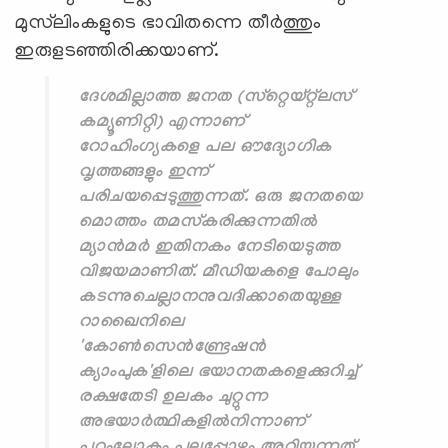
മുസ്‌ലിംകളുടെ ഭാവിതന്നെ തീര്‍ത്തും
ഇരുളടഞ്ഞിരിക്കയാണ്.
ദേശമില്ലാത്ത ജനത (സ്‌റ്റെയ്റ്റ്‌ലസ്
കമ്യൂണിറ്റി) എന്നാണ്
റോഹിംഗ്യകളെ പല ഔദ്യോഗിക
വൃത്തങ്ങളും ഇന്ന്
പരിചയപ്പെടുത്തുന്നത്. ഒരു ജനതയെ
മൊത്തം തമസ്‌കരിക്കുന്നതില്‍
മ്യാന്‍മര്‍ ഇതിനകം നേടിയെടുത്ത
വിജയമാണിത്. മീഡിയകളെ പോലും
കടന്നുചെല്ലാനനുവദിക്കാതെയുള്ള
റാഖൈനിലെ
'കോണ്‍സെന്‍ണ്ട്രേഷന്‍
ക്യാംപുക'ളിലെ ഭയാനതകളെക്കുറിച്ച്
രക്ഷതേടി ഉലകം ചുറ്റുന്ന
അഭയാര്‍ത്ഥികളില്‍നിന്നാണ്