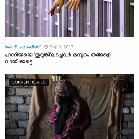
Sep 6, 2017
കെ.ടി. ഹാഫിസ്
ഹാദിയയെ 'തുറുങ്കി'ലടച്ചവര്‍ മമ്പുറം തങ്ങളെ
വായിക്കട്ടെ
CURRENT ISSUES