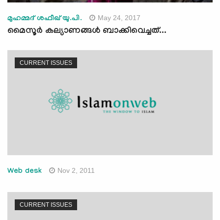
May 24, 2017
മുഹമ്മദ് ശഫീഖ് യു.പി.
മൈസൂര്‍ കല്യാണങ്ങള്‍ ബാക്കിവെച്ചത്...
CURRENT ISSUES
Nov 2, 2011
Web desk
CURRENT ISSUES