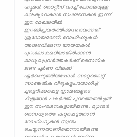
പുറംലോകം പലപ്പോഴും അറിയുന്നത്.
ഹ്യൂമന്‍ റൈറ്റ്‌സ് വാച്ച് പോലെയുള്ള
മനുഷ്യാവകാശ സംഘടനകള്‍ ഇന്ന്
ഈ മേഖലയില്‍
ഇറങ്ങിപ്രവര്‍ത്തിക്കുന്നുവെന്നത്
ശ്രദ്ധേയമാണ്. റോഹിംഗ്യകള്‍
അനുഭവിക്കുന്ന യാതനകള്‍
പുറംലോകമറിയാതിരിക്കാന്‍
മാധ്യമപ്രവര്‍ത്തകര്‍ക്ക് സൈനിക
ജണ്ട പൂര്‍ണ വിലക്ക്
ഏര്‍പ്പെടുത്തിയപ്പോള്‍ സാറ്റലൈറ്റ്
സാങ്കേതിക വിദ്യകളുപയോഗിച്ച്
ചുട്ടെരിക്കപ്പെട്ട ഗ്രാമങ്ങളുടെ
ചിത്രങ്ങള്‍ പകര്‍ത്തി പുറത്തെത്തിച്ചത്
ഈ സംഘടനകളായിരുന്നു. മ്യാന്മര്‍
സൈന്യത്തെ കുറ്റപ്പെടുത്താന്‍
റോഹിംഗ്യകള്‍ സ്വയം
ചെയ്യുന്നതാണിതെന്നായിരുന്നു