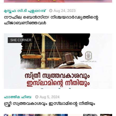
Aug 24, 2023
മുസ്തഫ സി.ടി പുതുപ്പറമ്പ്
നൗഹില ബെൻസിന: നിശ്ചയദാർഢ്യത്തിന്റെ
ഹിജാബണിഞ്ഞവൾ
SHE CORNER
Aug 5, 2024
ഫാത്തിമ ഹിബ
സ്ത്രീ സ്വത്തവകാശവും ഇസ്‍ലാമിന്റെ നീതിയും