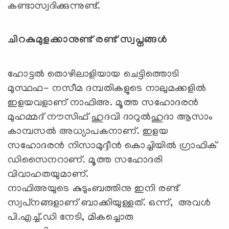
കണ്ടാസ്വദിക്കുന്നുണ്ട്.
ചിറകുമുളക്കാനുണ്ട് രണ്ട് സ്വപ്നങ്ങൾ
ഹോട്ടല്‍ തൊഴിലാളിയായ ചെട്ടിത്തൊടി
മുസ്ഥഫ- നസീമ ദമ്പതികളുടെ നാലുമക്കളില്‍
ഇളയവളാണ് നാഫിഅ. മൂത്ത സഹോദരന്‍
മുഹമ്മദ് നൗസിഫ് ഹുദവി ദാറുല്‍ഹുദാ ആസാം
കാമ്പസല്‍ അധ്യാപകനാണ്. ഇളയ
സഹോദരന്‍ നിസാമുദ്ദീന്‍ കൊച്ചിയില്‍ ഗ്രാഫിക്
ഡിസൈനറാണ്. മൂത്ത സഹോദരി
വിവാഹതയുമാണ്.
നാഫിഅയുടെ കുടുംബത്തിനു ഇനി രണ്ട്
സ്വപ്‌നങ്ങളാണ് ബാക്കിയുള്ളത്. ഒന്ന്, അവള്‍
പി.എച്ച്.ഡി നേടി, മികച്ചൊരു