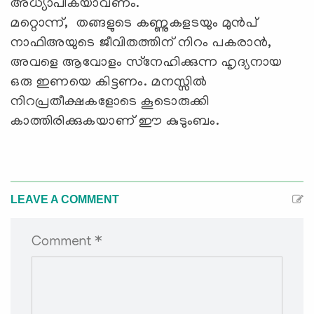
അധ്യാപികയാവണം.
മറ്റൊന്ന്, തങ്ങളുടെ കണ്ണുകളടയും മുന്‍പ്
നാഫിഅയുടെ ജീവിതത്തിന് നിറം പകരാന്‍,
അവളെ ആവോളം സ്‌നേഹിക്കുന്ന ഹൃദ്യനായ
ഒരു ഇണയെ കിട്ടണം. മനസ്സില്‍
നിറപ്രതീക്ഷകളോടെ കൂടൊരുക്കി
കാത്തിരിക്കുകയാണ് ഈ കുടുംബം.
LEAVE A COMMENT
Comment *