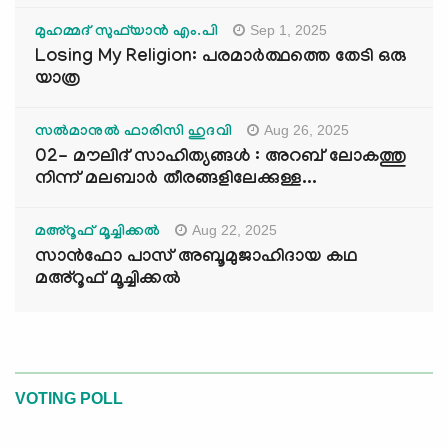
Sep 1, 2025
മുഹമ്മദ് സുഫ്‌യാൻ എം.പി
Losing My Religion: പരമാർത്ഥത്തെ തേടി ഒരു
യാത്ര
Aug 26, 2025
സൽമാനുൽ ഫാരിസി ഹുദവി
02- മൗലിദ് സാഹിത്യങ്ങൾ : അറബ് ലോകത്തു
നിന്ന് മലബാർ തീരങ്ങളിലേക്കുള്ള...
Aug 22, 2025
മഅ്റൂഫ് മൂച്ചിക്കല്‍
സാൻഫോ പാസ് അബൂമുജാഹിദായ കഥ
മഅ്റൂഫ് മൂച്ചിക്കല്‍
VOTING POLL