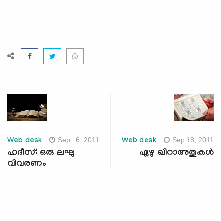
Sep 16, 2011
Sep 18, 2011
Web desk
Web desk
ഹദീസ്: ഒരു ലഘു
ഏഴു ഖിറാഅതുകള്‍
വിവരണം