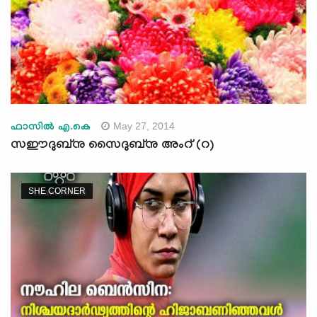
May 27, 2014
ഫാസില്‍ എ.കെ
സഈദുബ്‍നു സൈദുബ്‍നു അംറ് (റ)
SHE CORNER