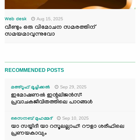
Aug 15, 2025
Web desk
വീണ്ടും ഒരു വിമോചന സമരത്തിന്
സമയമാവുന്നുവോ
RECOMMENDED POSTS
Sep 29, 2025
മഅ്റൂഫ് മൂച്ചിക്കല്‍
ഇമോഷണൽ ഇന്റലിജൻസ്:
പ്രവാചകജീവിതത്തിലെ പാഠങ്ങൾ
Sep 10, 2025
സൈനബ് മുഹമ്മദ്
യാ സയ്യിദീ യാ റസൂലല്ലാഹ്: റൗളാ ശരീഫിലെ
പ്രണയകാവ്യം