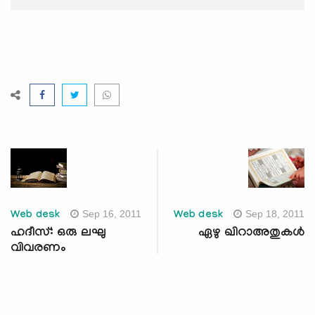
Sep 16, 2011
Sep 18, 2011
Web desk
Web desk
ഹദീസ്: ഒരു ലഘു
ഏഴു ഖിറാഅതുകള്‍
വിവരണം