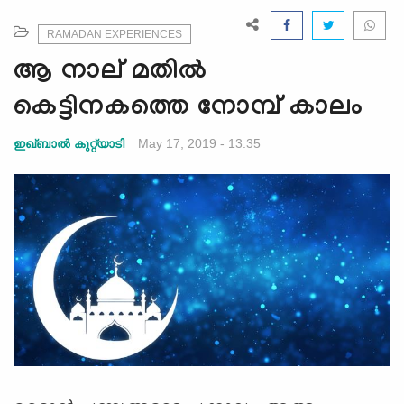
e
N
RAMADAN EXPERIENCES
a
ആ നാല് മതില്‍
v
i
കെട്ടിനകത്തെ നോമ്പ് കാലം
g
a
May 17, 2019 - 13:35
ഇഖ്ബാല്‍ കുറ്റ്യാടി
t
i
o
n