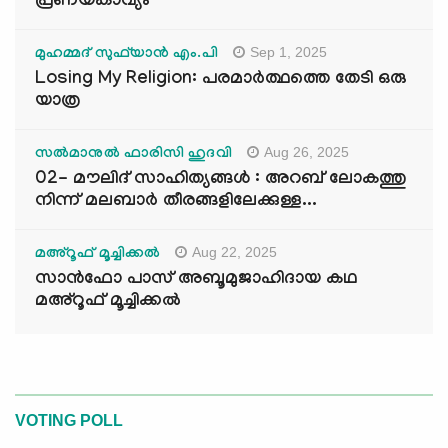
പ്രണയകാവ്യം
Sep 1, 2025
മുഹമ്മദ് സുഫ്‌യാൻ എം.പി
Losing My Religion: പരമാർത്ഥത്തെ തേടി ഒരു
യാത്ര
Aug 26, 2025
സൽമാനുൽ ഫാരിസി ഹുദവി
02- മൗലിദ് സാഹിത്യങ്ങൾ : അറബ് ലോകത്തു
നിന്ന് മലബാർ തീരങ്ങളിലേക്കുള്ള...
Aug 22, 2025
മഅ്റൂഫ് മൂച്ചിക്കല്‍
സാൻഫോ പാസ് അബൂമുജാഹിദായ കഥ
മഅ്റൂഫ് മൂച്ചിക്കല്‍
VOTING POLL