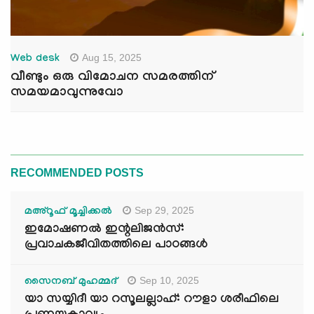
Aug 15, 2025
Web desk
വീണ്ടും ഒരു വിമോചന സമരത്തിന്
സമയമാവുന്നുവോ
RECOMMENDED POSTS
Sep 29, 2025
മഅ്റൂഫ് മൂച്ചിക്കല്‍
ഇമോഷണൽ ഇന്റലിജൻസ്:
പ്രവാചകജീവിതത്തിലെ പാഠങ്ങൾ
Sep 10, 2025
സൈനബ് മുഹമ്മദ്
യാ സയ്യിദീ യാ റസൂലല്ലാഹ്: റൗളാ ശരീഫിലെ