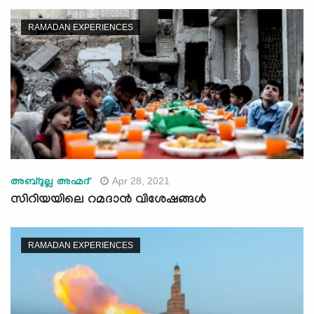
RAMADAN EXPERIENCES
Apr 28, 2021
അബ്ദുല്ല അഹ്മദ്
സിറിയയിലെ റമദാൻ വിശേഷങ്ങൾ
RAMADAN EXPERIENCES