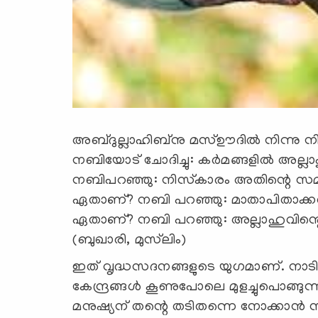
അബ്ദുല്ലാഹിബ്‌നു മസ്ഊദില്‍ നിന്നു ന
നബിയോട് ചോദിച്ചു: കര്‍മങ്ങളില്‍ അല്
നബിപറഞ്ഞു: നിസ്‌കാരം അതിന്റെ സമയത്ത
ഏതാണ്? നബി പറഞ്ഞു: മാതാപിതാക്കള്‍ക്
ഏതാണ്? നബി പറഞ്ഞു: അല്ലാഹുവിന്റെ മ
(ബുഖാരി, മുസ്‌ലിം)
ഇത് വൃദ്ധസദനങ്ങളുടെ യുഗമാണ്. നാടി
കേന്ദ്രങ്ങള്‍ കൂണുപോലെ മുളച്ചുപൊങ്ങു
മനുഷ്യന് തന്റെ തടിതന്നെ നോക്കാന്‍ സ