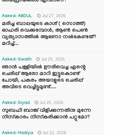
അഭിപ്രായങ്ങൾ എന്താണ്?
Jul 27, 2026
Asked: ABDUL
മരിച്ച ബാപ്പയുടെ കാശ് ( സൊത്ത്)
ഓഹരി വെക്കുമ്പോൾ, ആണ്‍ പെണ്‍
വ്യത്യാസത്തില്‍ ആണോ നല്‍കേണ്ടത്?
മറിച്ച്...
Jul 25, 2026
Asked: Swalih
ഞാൻ പള്ളിയിൽ ഊരിവെച്ച എന്റെ
ചെരിപ്പ് ആരോ മാറി ഇട്ടുകൊണ്ട്
പോയി, പകരം അയാളുടെ ചെരിപ്പ്
അവിടെ വെച്ചിട്ടുമുണ്ട്....
Jul 25, 2026
Asked: Siyad
സുബഹി ബാങ്ക് വിളിക്കുന്നതിനു മുന്നേ
നിസ്കാരം നിസ്കരിക്കാൻ പറ്റുമോ?
Jul 22, 2026
Asked: Hadiya