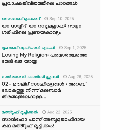
പ്രവാചകജീവിതത്തിലെ പാഠങ്ങൾ
Sep 10, 2025
സൈനബ് മുഹമ്മദ്
യാ സയ്യിദീ യാ റസൂലല്ലാഹ്: റൗളാ
ശരീഫിലെ പ്രണയകാവ്യം
Sep 1, 2025
മുഹമ്മദ് സുഫ്‌യാൻ എം.പി
Losing My Religion: പരമാർത്ഥത്തെ
തേടി ഒരു യാത്ര
Aug 26, 2025
സൽമാനുൽ ഫാരിസി ഹുദവി
02- മൗലിദ് സാഹിത്യങ്ങൾ : അറബ്
ലോകത്തു നിന്ന് മലബാർ
തീരങ്ങളിലേക്കുള്ള...
Aug 22, 2025
മഅ്റൂഫ് മൂച്ചിക്കല്‍
സാൻഫോ പാസ് അബൂമുജാഹിദായ
കഥ മഅ്റൂഫ് മൂച്ചിക്കല്‍