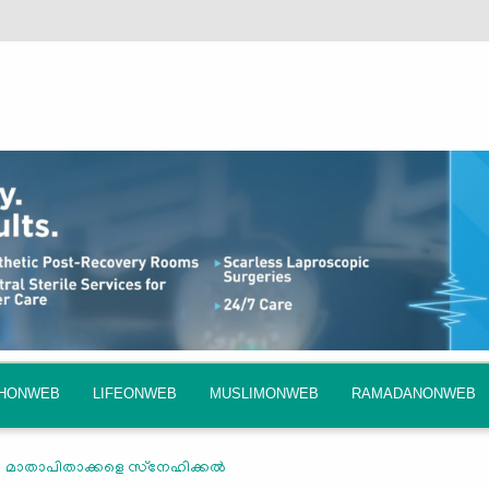
QHONWEB
LIFEONWEB
MUSLIMONWEB
RAMADANONWEB
മാതാപിതാക്കളെ സ്‌നേഹിക്കല്‍