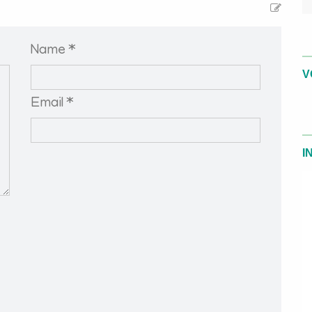
Name *
V
Email *
I