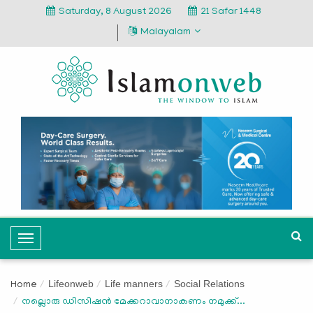
Saturday, 8 August 2026
21 Safar 1448
Malayalam
T
o
g
Lifeonweb
Life manners
Social Relations
Home
g
നല്ലൊരു ഡിസിഷൻ മേക്കറാവാനാകണം നമുക്ക്...
l