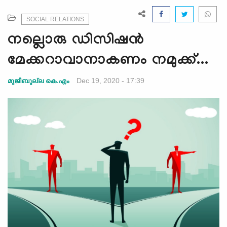
e
N
SOCIAL RELATIONS
a
നല്ലൊരു ഡിസിഷൻ
v
i
മേക്കറാവാനാകണം നമുക്ക്...
g
a
Dec 19, 2020 - 17:39
മുജീബുല്ല കെ.എം
t
i
o
n