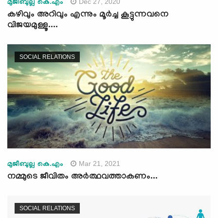
Dec 27, 2020
മുജീബുല്ല കെ.എം
കഴിവും അറിവും എന്നും മൂർച്ച കൂട്ടുന്നവനെ
വിജയമുള്ളൂ....
SOCIAL RELATIONS
Mar 21, 2021
മുജീബുല്ല കെ.എം
നമ്മുടെ ജീവിതം അർത്ഥവത്താകണം...
SOCIAL RELATIONS