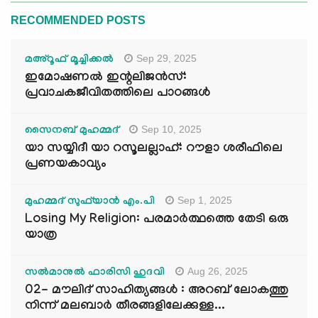
RECOMMENDED POSTS
Sep 29, 2025
മഅ്റൂഫ് മൂച്ചിക്കല്‍
ഇമോഷണൽ ഇന്റലിജൻസ്:
പ്രവാചകജീവിതത്തിലെ പാഠങ്ങൾ
Sep 10, 2025
സൈനബ് മുഹമ്മദ്
യാ സയ്യിദീ യാ റസൂലല്ലാഹ്: റൗളാ ശരീഫിലെ
പ്രണയകാവ്യം
Sep 1, 2025
മുഹമ്മദ് സുഫ്‌യാൻ എം.പി
Losing My Religion: പരമാർത്ഥത്തെ തേടി ഒരു
യാത്ര
Aug 26, 2025
സൽമാനുൽ ഫാരിസി ഹുദവി
02- മൗലിദ് സാഹിത്യങ്ങൾ : അറബ് ലോകത്തു
നിന്ന് മലബാർ തീരങ്ങളിലേക്കുള്ള...