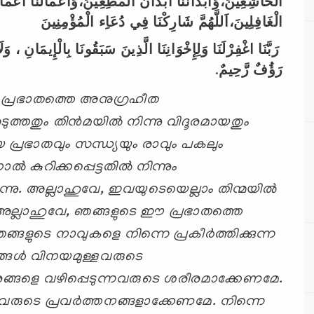
الْخَاشِعِينَ،وَأبْدَانَنَا
أبْدَانَ
الْمُطِعِينَ،وَأعْمَالَنَا
أعْمَا
الْغَافِلِينَ،اَللَّهُمَّ
شَارِكْنَا
فِي
دُعَاِء
الْمُؤْمِنِينَ
وَلَ
،
بِالْإِيمَانِ
سَبَقُونَا
الَّذِينَ
وَلِإِخْوَانِنَا
اغْفِرْلَنَا
رَبَّنَا
.
رَّحِيمٌ
رَؤُفٌ
പ്രഭാതത്തെ അനുഗ്രഹീത
ുത്തതും തിന്‍മയില്‍ നിന്നു വിദൂരമായതും
്രഭാതവും സന്ധ്യയും രാവും പകലും
ാല്‍
കുറിക്കപ്പെട്ടതില്‍ നിന്നും
്നു.
അല്ലാഹുവേ
,
ഇവയുടെയെല്ലാം തിന്മയില്‍
അല്ലാഹുവേ
,
ഞങ്ങളുടെ ഈ
പ്രഭാതത്തെ
ങ്ങളുടെ നാവുകളെ നിന്നെ
പ്രകീര്‍ത്തിക്കുന്ന
ങള്‍ വിനയമുള്ളവരുടെ
ങ്ങളെ വഴിപ്പെടുന്നവരുടെ ശരീരമാക്കേണമേ.
്ളവരുടെ പ്രവര്‍ത്തനങ്ങളാക്കേണമേ.
നിന്നെ