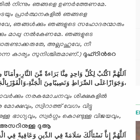
ില്‍ നിന്നും ഞങ്ങളെ
ഉണര്‍ത്തേണമേ.
ും പ്രാര്‍ത്ഥനകളില്‍
ഞങ്ങളെ
ാവേ
,
ഞങ്ങള്‍ക്കും ഞങ്ങളുടെ
സഹോദരന്മാരും
കും മാപ്പു നല്‍കേണമേ.
ഞങ്ങളുടെ
ോരുണ്ടാക്കരുതേ
,
അല്ലാഹുവേ
,
നീ
ന കാര്യം സുനിശ്ചിതമാണ്.)
ദുഹ്റിന്‍റെ
اَللَّهُمَّ
اكْتُبْ
لِكُلِّ
وَاحِدٍ
مِنَّا
بَرَاءةً
مِّنَ
النَّارِ،وأمَانًا
م
،وَجَوَازًاعَلَى
الصِّرَاطِ
وَنَصِيبًامِنَ
الْجَنَّةِ،وَالْفَوْزَبِالْجَ
്ലാവര്‍ക്കും നരകമോചനവും ശിക്ഷകളില്‍
ു മോക്ഷവും
,
സ്വിറാത്ത് വേഗം
വിട്ടു
E
നുള്ള ഭാഗ്യവും
,
സ്വര്‍ഗ്ഗം കൊണ്ടുള്ള വിജയവും
,
അസറിനുള്ള ദുആ
اَللَّهُمَّ
إِناَّ
نَسْئأَلُكَ
سَلَامَةً
فِي
الدِّينِ
وَعَافِيةً
فِي
الْج