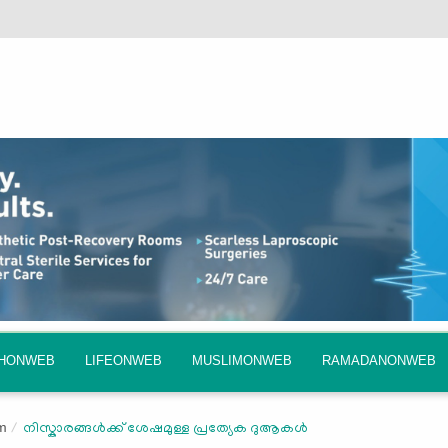
QHONWEB
LIFEONWEB
MUSLIMONWEB
RAMADANONWEB
m
നിസ്കാരങ്ങള്‍ക്ക് ശേഷമുള്ള പ്രത്യേക ദുആകള്‍