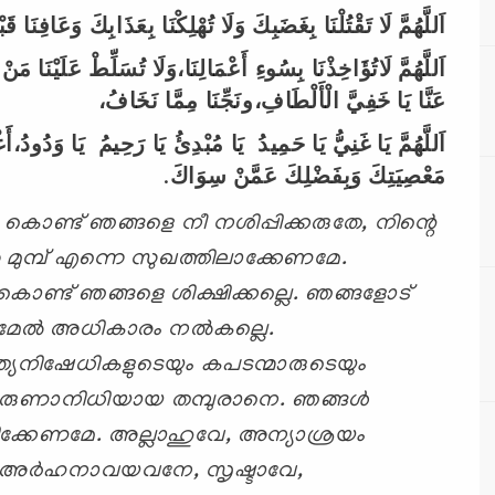
اَللَّهُمَّ
لَا
تَقْتُلْنَا
بِغَضَبِكَ
وَلَا
تُهْلِكْنَا
بِعَذَابِكَ
وَعَافِنَا
قَب
اَللَّهُمَّ
لَاتُؤَاخِذْنَا
بِسُوءِ
أَعْمَالِنَا،وَلَا
تُسَلِّطْ
عَلَيْنَا
مَنْ
عَنَّا
يَا
خَفِيَّ
الْأَلْطَافِ،ونَجِّنَا
مِمَّا
نَخَافُ،
اَللَّهُمَّ
يَا
غَنِيُّ
يَا
حَمِيدُ
يَا
مُبْدِئُ
يَا
رَحِيمُ
يَا
وَدُودُ،أَغْ
.
سِوَاكَ
عَمَّنْ
وَبِفَضْلِكَ
مَعْصِيَتِكَ
കൊണ്ട് ഞങ്ങളെ നീ നശിപ്പിക്കരുതേ
,
നിന്റെ
 മുമ്പ് എന്നെ സുഖത്തിലാക്കേണമേ.
ം കൊണ്ട് ഞങ്ങളെ
ശിക്ഷിക്കല്ലെ. ഞങ്ങളോട്
േല്‍ അധികാരം നല്‍കല്ലെ.
്യനിഷേധികളുടെയും കപടന്മാരുടെയും
. കരുണാനിധിയായ തമ്പുരാനെ. ഞങ്ങള്‍
ിക്കേണമേ.
അല്ലാഹുവേ
,
അന്യാശ്രയം
്ക് അര്‍ഹനാവയവനേ
,
സൃഷ്ടാവേ
,