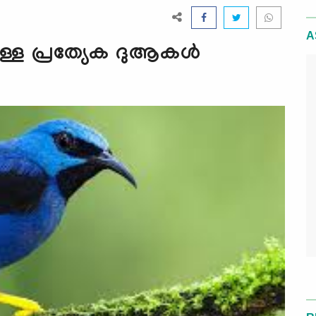
A
ള്ള പ്രത്യേക ദുആകള്‍