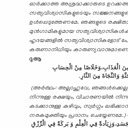
ഓര്‍ക്കാത്ത അശ്രദ്ധക്കാരുടെ ഉറക്കത്ത
സത്യവിശ്വാസികളുടെയും സജ്ജനങ്ങളുടെയ
ഉള്‍പ്പെടുത്തേണമേ.
ഞങ്ങളുടെ രക്ഷിത
മുന്‍ഗാമികളുമായ സത്യവിശ്വാസികള്‍ക്
ഹൃദയങ്ങളില്‍ സത്യവിശ്വാസികളോട് പ
കരുണാനിധിയും കാരുണ്യവാനുമാണെന്
ദുആ
ِنَ
الْعَذَابِ،وَخَلَاصًا
مِنْ
الْحِسَابِ
.
النَّارِ
مِنَ
وَالنَّجَاةَ
نَّةِ
(അര്‍ത്ഥം:
അല്ലാഹുവേ
,
ഞങ്ങള്‍ക്കെല
നിന്നുള്ള രക്ഷയും
,
വിചാരണയില്‍ നിന്ന
കടക്കാനുള്ള കഴിവും
,
സ്വര്‍ഗ്ഗം ലഭിക്കാ
നരകമുക്തിയും പ്രദാനം ചെയ്യേണമേ.)
َسَدِ،وَزِيَاَدةً
فِي
الْعِلْمِ
وَ
بَركَةً
فِي
الْرِّزْقِ