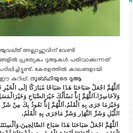
R
ുവഖ്ത് അല്ലാഹുവിന് വേണ്ടി
ങളില്‍ പ്രത്യേകം ദുആകള്‍ പതിവാക്കുന്നത്
പിച്ചിട്ടുണ്ട്. കേരളത്തില്‍ കാലങ്ങളായി
ഈ കുറിപ്പ്.
സുബ്ഹിയുടെ ദുആ
اَللَّهُمَّ
اجْعَلْ
صَبَاحَنَا
هَذَا
صَبَاحًا
مُبَارَكًا
إلَى
الْخَيْرِ
ق
وَلاَخَاسِرًا،اَللَّهُمَّ
إِناَّ
نَسْأَلُكَ
خَيْرَالصَّبَاحِ
وَخَيْرَالْمَسَا
وَخَيْرَمَا
جَرَى
بِهِ
الْقَلَمُ،اَللَّهُمَّ
إِناَّ
نَعُوذُ
بِكَ
مِنْ
شَرِّ
ا
اللَّيْلِ
وَشَرِّ
النَّهَاِر
وَشَرِّ
مَاجَرَى
بِهِ
الْقَلَمُ،
اَللَّهُمَّ
اجْعَلْ
صَبَاحَنَا
هَذَا
صَبَاحَ
الصَّالِحِينَ،وَألْسِنَتَنَا