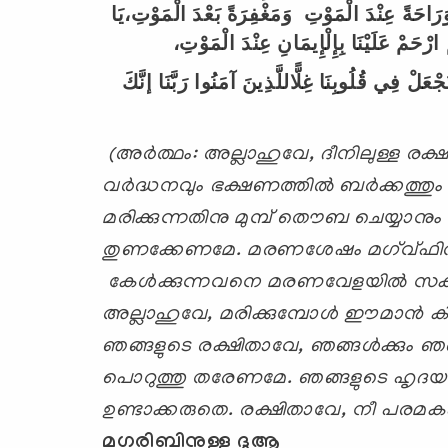
َرَاحَةً
عِنْدَ
الْمَوْتِ
وَمَغْفِرَةً
بَعْدَ
الْمَوْتِ،يَا
ارْحَمْ
عَلَيْنَا
بِإِلْإِيمَانِ
عِنْدَ
الْمَوْتِ،
َجْعَلْ
فِي
قُلُوبِنَا
غِلًّاللَّذِينَ
آمَنُوا
رَبَّنَا
إنَّكَ
(അര്‍ത്ഥം:
അല്ലാഹുവേ
,
ദീനിലുള്ള രക
വര്‍ദ്ധനവും ഭക്ഷണത്തില്‍ ബര്‍ക്കത്തും
മരിക്കുന്നതിനു മുമ്പ് തൌബ ചെയ്യാ
തുണക്കേണമേ. മരണശേഷം മഗ്വ്ഫിറത്ത
കേള്‍ക്കുന്നവനെ മരണവേളയില്‍ സകറ
അല്ലാഹുവേ
,
മരിക്കുമ്പോള്‍ ഈമാന്‍ കി
ഞങ്ങളുടെ രക്ഷിതാവേ
,
ഞങ്ങള്‍ക്കും 
പൊറുത്തു തരേണമേ. ഞങ്ങളുടെ ഹൃദയങ്
ഉണ്ടാക്കരുതെ. രക്ഷിതാവേ
,
നീ പരമക
മഗരിബിനുള്ള ദുആ