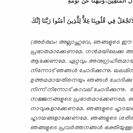
لَ
الْمُتَّقِينَ،وَنَبِّهْنَا
عَنْ
نَوْمَةِ
اتَجْعَلْ
فِي
قُلُوبِنَا
غِلاًّ
لِلَّذِينَ
أمَنُوا
رَبَّنَا
إنَّكَ
(അര്‍ത്ഥം: അല്ലാഹുവേ
,
ഞങ്ങളുടെ ഈ 
പ്രഭാതമാക്കേണമേ.
നന്‍മയിലേക്കു അട
ആക്കേണമേ. ഏറ്റവും
അനുഗ്രഹീതമായ പ
നിന്നോട് ഞങ്ങള്‍ ചോദിക്കുന്നു. ഖലമിന
ഉത്തമമായതിനെയും ഞങ്ങള്‍ ചോദിക്കുന
നിന്ന് നിന്നോട് കാവല്
‍ചോദിക്കുന്നു.
സജ്ജനങ്ങളുടെ പ്രഭാതമാക്കേണമേ. ഞ
നാവുകളാക്കേണമേ. ഞങ്ങളുടെ ഹൃദയങ്
ഹൃദയങ്ങളാക്കേണമേ. ഞങ്ങളുടെ ശരീര
ഞങ്ങളുടെ പ്രവര്‍ത്തനങ്ങള്‍ ഭക്തിയുള