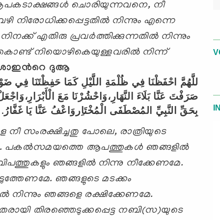
ൃപകടാക്ഷങ്ങള്‍ ചൊരിയുന്നവനെ
,
നീ
വഴി നിരോധിക്കപ്പെട്ടതില്‍ നിന്നും എന്നെ
നിനക്ക് എതിരു പ്രവര്‍ത്തിക്കുന്നതില്‍ നിന്നും
കൊണ്ട് നിയൊഴികെയുള്ളവരില്‍ നിന്ന്
V
ാഇന്‍റെ ദുആ
للَّهُمَّ
احْفَظْنَا
فِي
ظُلْمَةِ
اللَّيْلِ
كَمَا
حَفِظْتَنَا
فِي
ضَوْ
صَرَفْتَ
عَنَّا
بَلَاءَ
النَّهَارِ،وَاحْشُرْنَا
مَعَ
الْأَبْرَارِ،وَاجْعَل
I
.
غَفَّارُ
يَا
عَنَّا
الْمُخْتَاِروَاعْفُ
المُصْطَفَى
النَّبِيِّ
بِحَقِّ
ങളെ നീ സംരക്ഷിച്ചതു പോലെ
,
രാത്രിയുടെ
മേ. പകല്‍സമയത്തെ ആപത്തുകള്‍ ഞങ്ങളില്‍
വിപത്തുകളും ഞങ്ങളില്‍ നിന്നു നീക്കേണമേ.
പെടുത്തേണമേ. ഞങ്ങളുടെ മടക്കം
്‍ നിന്നും ഞങ്ങളെ
രക്ഷിക്കേണമേ.
തരായി തിരഞ്ഞെടുക്കപ്പെട്ട നബി(സ)യുടെ