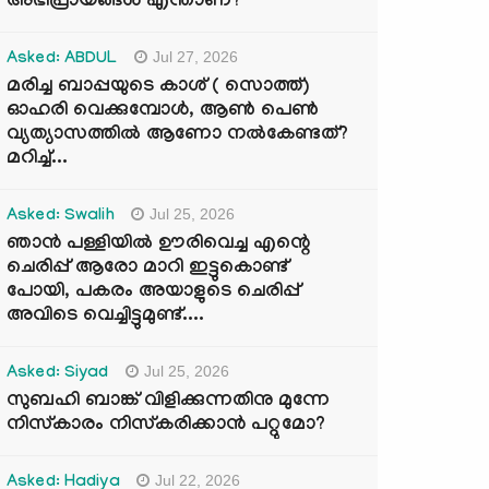
അഭിപ്രായങ്ങൾ എന്താണ്?
Jul 27, 2026
Asked: ABDUL
മരിച്ച ബാപ്പയുടെ കാശ് ( സൊത്ത്)
ഓഹരി വെക്കുമ്പോൾ, ആണ്‍ പെണ്‍
വ്യത്യാസത്തില്‍ ആണോ നല്‍കേണ്ടത്?
മറിച്ച്...
Jul 25, 2026
Asked: Swalih
ഞാൻ പള്ളിയിൽ ഊരിവെച്ച എന്റെ
ചെരിപ്പ് ആരോ മാറി ഇട്ടുകൊണ്ട്
പോയി, പകരം അയാളുടെ ചെരിപ്പ്
അവിടെ വെച്ചിട്ടുമുണ്ട്....
Jul 25, 2026
Asked: Siyad
സുബഹി ബാങ്ക് വിളിക്കുന്നതിനു മുന്നേ
നിസ്കാരം നിസ്കരിക്കാൻ പറ്റുമോ?
Jul 22, 2026
Asked: Hadiya