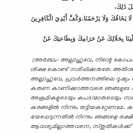
ْلَ
ذَلِكَ،
لَا
يَخَافُكَ
وَلَا
يَرْحَمُنَا،وَكُفَّ
أَيْدِيَ
الْكَافِرِينَ
نِنَا
بِحَلَالِكَ
عَنْ
حَرَامِكَ
وَبِطَاعتِكَ
عَنْ
(അര്‍ത്ഥം:
അല്ലാഹുവേ
,
നിന്റെ കോപം 
ശിക്ഷ
കൊണ്ട് നശിപ്പിക്കരുതേ. അതിനു
അല്ലാഹുവേ
,
പ്രവര്‍ത്തനത്തിലെ ദൂഷ്യ
കരുണ കാണിക്കാത്തവരെ ഞങ്ങളുടേ മ
അക്രമികളുടെയും കപടന്മാരുടെയും
സത
കരങ്ങളില്‍ നിന്നും തട്ടിയകറ്റേണമേ
ഭയപ്പെടുന്നതില്‍ നിന്നും
ഞങ്ങളെ രക്ഷ
ആവശ്യമില്ലാത്തവനെ
,
സ്തുതികള്‍ക