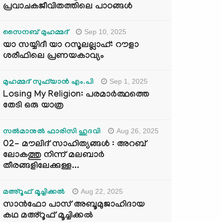
പ്രവാചകജീവിതത്തിലെ പാഠങ്ങൾ
Sep 10, 2025
സൈനബ് മുഹമ്മദ്
യാ സയ്യിദീ യാ റസൂലല്ലാഹ്: റൗളാ
ശരീഫിലെ പ്രണയകാവ്യം
Sep 1, 2025
മുഹമ്മദ് സുഫ്‌യാൻ എം.പി
Losing My Religion: പരമാർത്ഥത്തെ
തേടി ഒരു യാത്ര
Aug 26, 2025
സൽമാനുൽ ഫാരിസി ഹുദവി
02- മൗലിദ് സാഹിത്യങ്ങൾ : അറബ്
ലോകത്തു നിന്ന് മലബാർ
തീരങ്ങളിലേക്കുള്ള...
Aug 22, 2025
മഅ്റൂഫ് മൂച്ചിക്കല്‍
സാൻഫോ പാസ് അബൂമുജാഹിദായ
കഥ മഅ്റൂഫ് മൂച്ചിക്കല്‍