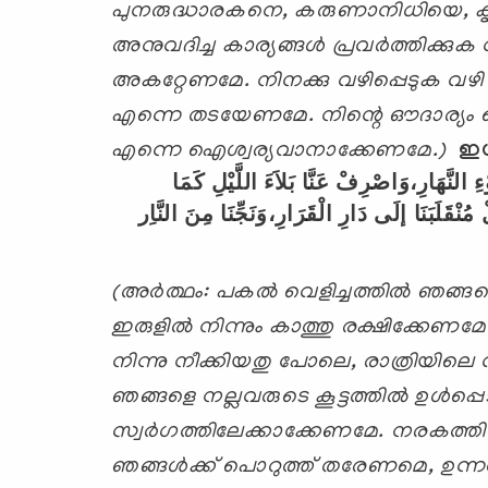
പുനരുദ്ധാരകനെ
,
കരുണാനിധിയെ
,
ക
അനുവദിച്ച കാര്യങ്ങള്‍ പ്രവര്‍ത്തിക്കുക
അകറ്റേണമേ. നിനക്കു വഴിപ്പെടുക
വഴി 
എന്നെ തടയേണമേ. നിന്റെ
ഔദാര്യം 
എന്നെ ഐശ്വര്യവാനാക്കേണമേ.)
ഇശ
ءِ
النَّهَارِ،وَاصْرِفْ
عَنَّا
بَلاَءَ
اللَّيْلِ
كَمَا
ْ
مُنْقَلَبَنَا
إلَى
دَارِ
الْقَرَارِ،وَنَجِّنَا
مِنَ
النَّاِر
(അര്‍ത്ഥം:
പകല്‍ വെളിച്ചത്തില്‍ ഞങ്
ഇരുളില്‍
നിന്നും കാത്തു രക്ഷിക്കേണ
നിന്നു
നീക്കിയതു പോലെ
,
രാത്രിയിലെ 
ഞങ്ങളെ നല്ലവരുടെ കൂട്ടത്തില്‍ ഉള്‍പ്
സ്വര്‍ഗത്തിലേക്കാക്കേണമേ. നരകത്തില
ഞങ്ങള്‍ക്ക് പൊറുത്ത് തരേണമെ, ഉന്ന