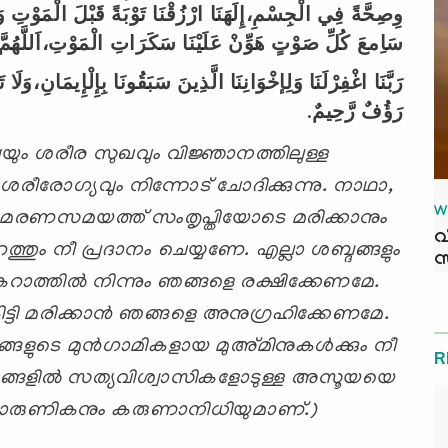
وِصِحَّةً
فِي
الْجِسْمِ،إِلَهَنَا
ارْزُقْنَا
تَوْبَةً
قَبْلَ
الْمَوْتِ
و
سَاِمعَ
كُلِّ
صَوْتٍ
هَوِّنْ
عَلَيْنَا
سَكَرَاتِ
الْمَوْتِ،اَللَّهُمَّ
رَبَّنَا
اغْفِرْلَنَا
وَلِإخْوَانِنَا
الَّذِينَ
سَبَقُونَا
بِإِلْإِيمَانِ،وَلَا
ت
.
رَّحِيمٌ
رَؤُفٌ
്ഷയും ശരീര സുഖവും
വിജ്ഞാനത്തിലുള്ള
 ശരീരോഗ്യവും നിന്നോട് ചോദിക്കുന്നു.
നാഥാ
,
W
നും മരണസമയത്ത് സംതൃപ്തിയോടെ
മരിക്കാനും
വ
ും നീ പ്രദാനം ചെയ്യണേ. എല്ലാ
ശബ്ദങ്ങളും
സ
ാത്തില്‍ നിന്നും ഞങ്ങളെ
രക്ഷിക്കേണമേ.
ട്ടി മരിക്കാന്‍ ഞങ്ങളെ
അനുഗ്രഹിക്കേണമേ.
ഞങ്ങളുടെ മുന്‍ഗാമികളായ
മുഅ്മിനുകള്‍ക്കും നീ
R
ങളില്‍
സത്യവിശ്വാസികളോടുള്ള അസൂയയെ
ാരുണികനും
കരുണാനിധിയുമാണ്.)