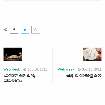
Sep 16, 2011
Sep 18, 2011
Web desk
Web desk
ഹദീസ്: ഒരു ലഘു
ഏഴു ഖിറാഅതുകള്‍
വിവരണം