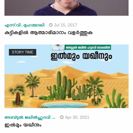
Jul 15, 2017
എസ്.വി. മുഹമ്മദലി
കുട്ടികളില്‍ ആത്മാഭിമാനം വളര്‍ത്തുക
STORY TIME
Apr 30, 2021
അബ്ദുല്‍ ജലീല്‍ഹുദവി ...
ഇൽമും യഖീനും