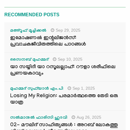
RECOMMENDED POSTS
Sep 29, 2025
മഅ്റൂഫ് മൂച്ചിക്കല്‍
ഇമോഷണൽ ഇന്റലിജൻസ്:
പ്രവാചകജീവിതത്തിലെ പാഠങ്ങൾ
Sep 10, 2025
സൈനബ് മുഹമ്മദ്
യാ സയ്യിദീ യാ റസൂലല്ലാഹ്: റൗളാ ശരീഫിലെ
പ്രണയകാവ്യം
Sep 1, 2025
മുഹമ്മദ് സുഫ്‌യാൻ എം.പി
Losing My Religion: പരമാർത്ഥത്തെ തേടി ഒരു
യാത്ര
Aug 26, 2025
സൽമാനുൽ ഫാരിസി ഹുദവി
02- മൗലിദ് സാഹിത്യങ്ങൾ : അറബ് ലോകത്തു