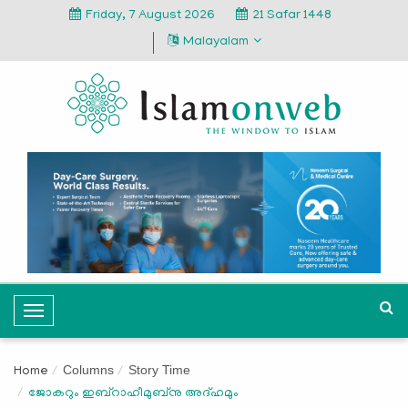
Friday, 7 August 2026
21 Safar 1448
Malayalam
T
o
g
Columns
Story Time
Home
g
ജോകറും ഇബ്റാഹീമുബ്നു അദ്‍ഹമും
l