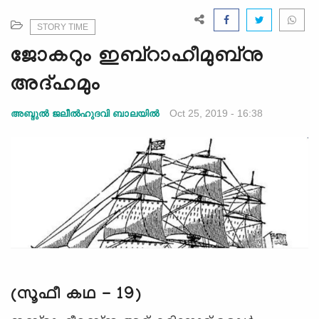
e
N
STORY TIME
a
ജോകറും ഇബ്റാഹീമുബ്നു
v
i
അദ്‍ഹമും
g
a
Oct 25, 2019 - 16:38
അബ്ദുല്‍ ജലീല്‍ഹുദവി ബാലയില്‍
t
i
o
n
(സൂഫീ കഥ - 19)