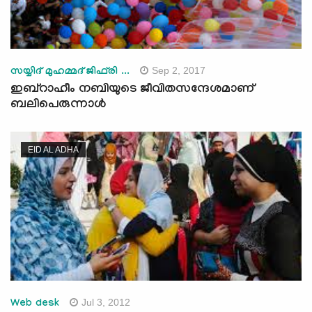
Sep 2, 2017
സയ്യിദ് മുഹമ്മദ് ജിഫ്‌രി ...
ഇബ്‌റാഹീം നബിയുടെ ജീവിതസന്ദേശമാണ്
ബലിപെരുന്നാള്‍
EID AL ADHA
Jul 3, 2012
Web desk