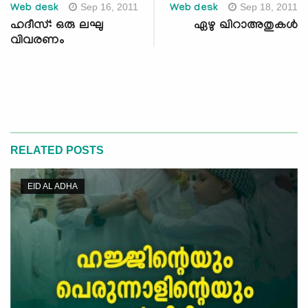
Sep 16, 2011
Sep 18, 2011
Web desk
Web desk
ഹദീസ്: ഒരു ലഘു
ഏഴു ഖിറാഅതുകള്‍
വിവരണം
RELATED POSTS
EID AL ADHA