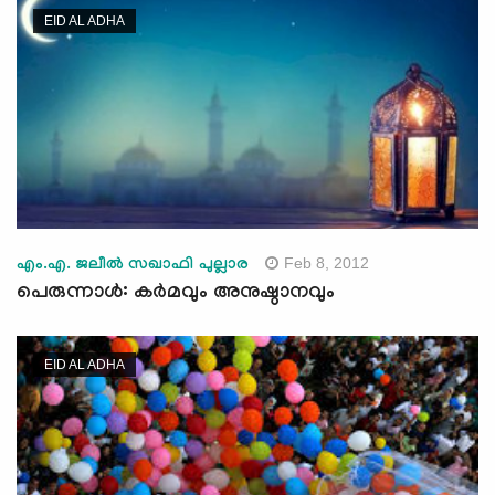
EID AL ADHA
Feb 8, 2012
എം.എ. ജലീല്‍ സഖാഫി പുല്ലാര
പെരുന്നാള്‍: കര്‍മവും അനുഷ്ഠാനവും
EID AL ADHA