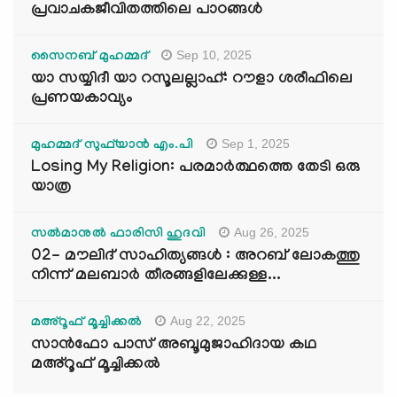
പ്രവാചകജീവിതത്തിലെ പാഠങ്ങൾ
Sep 10, 2025
സൈനബ് മുഹമ്മദ്
യാ സയ്യിദീ യാ റസൂലല്ലാഹ്: റൗളാ ശരീഫിലെ
പ്രണയകാവ്യം
Sep 1, 2025
മുഹമ്മദ് സുഫ്‌യാൻ എം.പി
Losing My Religion: പരമാർത്ഥത്തെ തേടി ഒരു
യാത്ര
Aug 26, 2025
സൽമാനുൽ ഫാരിസി ഹുദവി
02- മൗലിദ് സാഹിത്യങ്ങൾ : അറബ് ലോകത്തു
നിന്ന് മലബാർ തീരങ്ങളിലേക്കുള്ള...
Aug 22, 2025
മഅ്റൂഫ് മൂച്ചിക്കല്‍
സാൻഫോ പാസ് അബൂമുജാഹിദായ കഥ
മഅ്റൂഫ് മൂച്ചിക്കല്‍