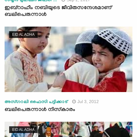
സയ്യിദ് മുഹമ്മദ് ജിഫ്‌രി ...
ഇബ്‌റാഹീം നബിയുടെ ജീവിതസന്ദേശമാണ്
ബലിപെരുന്നാള്‍
EID AL ADHA
Jul 3, 2012
അസ്ഗറലി ഫൈസി പട്ടിക്കാട്‌
ബലിപെരുന്നാള്‍ നിസ്‌കാരം
EID AL ADHA