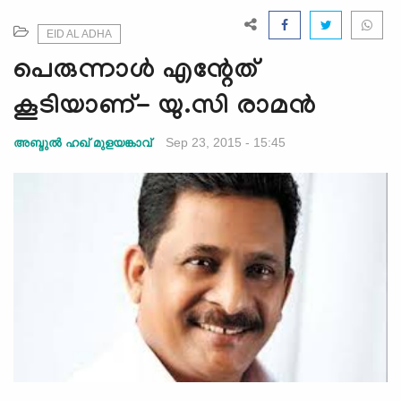
e
N
EID AL ADHA
a
പെരുന്നാള്‍ എന്റേത്
v
i
കൂടിയാണ്- യു.സി രാമന്‍
g
a
Sep 23, 2015 - 15:45
അബ്ദുല്‍ ഹഖ് മുളയങ്കാവ്
t
i
o
n