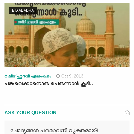
EID AL ADHA
Oct 9, 2013
റഷീദ് ഹുദവി ഏലംകുളം
പങ്കുവെക്കാനൊരു പെരുന്നാള്‍ കൂടി..
ASK YOUR QUESTION
ചോദ്യങ്ങള്‍ പരമാവധി വ്യക്തമായി