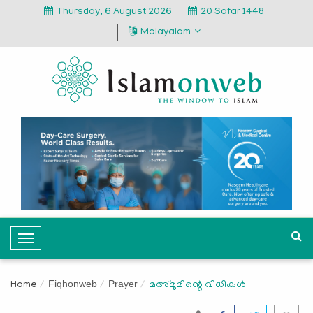
Thursday, 6 August 2026
20 Safar 1448
Malayalam
T
o
g
Fiqhonweb
Prayer
Home
മഅ്മൂമിന്റെ വിധികള്‍
g
l