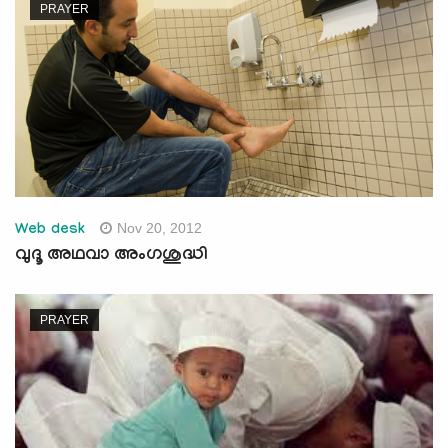
PRAYER
Nov 20, 2012
Web desk
വുദൂ അഥവാ അംഗശുദ്ധി
PRAYER