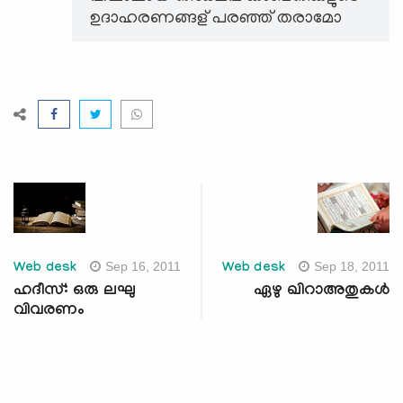
ഉദാഹരണങ്ങള് പരഞ്ഞ് തരാമോ
Sep 16, 2011
Sep 18, 2011
Web desk
Web desk
ഹദീസ്: ഒരു ലഘു
ഏഴു ഖിറാഅതുകള്‍
വിവരണം