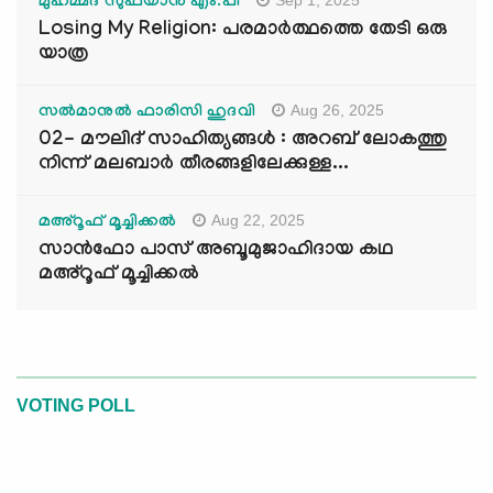
മുഹമ്മദ് സുഫ്‌യാൻ എം.പി
Losing My Religion: പരമാർത്ഥത്തെ തേടി ഒരു
യാത്ര
Aug 26, 2025
സൽമാനുൽ ഫാരിസി ഹുദവി
02- മൗലിദ് സാഹിത്യങ്ങൾ : അറബ് ലോകത്തു
നിന്ന് മലബാർ തീരങ്ങളിലേക്കുള്ള...
Aug 22, 2025
മഅ്റൂഫ് മൂച്ചിക്കല്‍
സാൻഫോ പാസ് അബൂമുജാഹിദായ കഥ
മഅ്റൂഫ് മൂച്ചിക്കല്‍
VOTING POLL