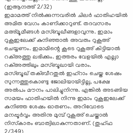
(ഇആനത്ത് 2/32)
ഇമാമത്ത് നില്‍ക്കുന്നവരില്‍ ചിലര്‍ ഫാതിഹയില്‍
അമിത വേഗം കാണിക്കാറുണ്ട്. തദവസരം
മഅ്മൂമീങ്ങള്‍ മസ്ബൂഖീങ്ങളാവുന്നു. ഇമാം
റുകൂഇലേക്ക് കുനിഞ്ഞാല്‍ അവരും റുകൂഅ്
ചെയ്യണം. ഇമാമിന്റെ കൂടെ റുകൂഅ് കിട്ടിയാല്‍
റക്അത്തു ലഭിക്കും. ഇത്തരം വേളയില്‍ എല്ലാ
റക്അത്തിലും മസ്ബൂഖായി വരാം.
മസ്ബൂഖ് തക്ബീറതുല്‍ ഇഹ്‌റാം ചെയ്ത ശേഷം
സുന്നത്തുകൊണ്ടു ജോലിയായിട്ടില്ല, പക്ഷേ
അല്‍പം മൗനം പാലിച്ചുനിന്നു. എങ്കില്‍ അടങ്ങിയ
സമയം ഫാതിഹയില്‍ നിന്നു ഇമാം റുകൂഇലേക്ക്
കുനിഞ്ഞ ശേഷം ഓതണം. അറിവോടെ
മനപ്പൂര്‍വ്വം അതിനു മുമ്പ് റുകൂഅ് ചെയ്താല്‍
നിസ്‌കാരം ബാത്വിലാകുന്നതാണ്. (തുഹ്ഫ
2/349)