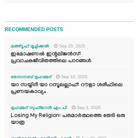
RECOMMENDED POSTS
Sep 29, 2025
മഅ്റൂഫ് മൂച്ചിക്കല്‍
ഇമോഷണൽ ഇന്റലിജൻസ്:
പ്രവാചകജീവിതത്തിലെ പാഠങ്ങൾ
Sep 10, 2025
സൈനബ് മുഹമ്മദ്
യാ സയ്യിദീ യാ റസൂലല്ലാഹ്: റൗളാ ശരീഫിലെ
പ്രണയകാവ്യം
Sep 1, 2025
മുഹമ്മദ് സുഫ്‌യാൻ എം.പി
Losing My Religion: പരമാർത്ഥത്തെ തേടി ഒരു
യാത്ര