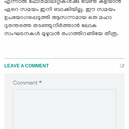
എന്നാൽ ഫോർമാലിറ്റികൾക്കു വേണ്ടി കളയാൻ
ഏറെ സമയം ഇനി ബാക്കിയില്ല. ഈ സമയം
ഉപയോഗപ്പെടുത്തി ആസന്നമായ ഒരു മഹാ
ദുരന്തത്തെ തടഞ്ഞുനിർത്താൻ ലോക
സംഘടനകൾ മുഴുവൻ രംഗത്തിറങ്ങിയേ തീരൂ.
LEAVE A COMMENT
Comment *