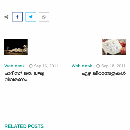
Sep 16, 2011
Sep 18, 2011
Web desk
Web desk
ഹദീസ്: ഒരു ലഘു
ഏഴു ഖിറാഅതുകള്‍
വിവരണം
RELATED POSTS