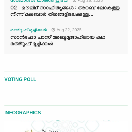
Aug 26, 2025
സൽമാനുൽ ഫാരിസി ഹുദവി
02- മൗലിദ് സാഹിത്യങ്ങൾ : അറബ് ലോകത്തു
നിന്ന് മലബാർ തീരങ്ങളിലേക്കുള്ള...
Aug 22, 2025
മഅ്റൂഫ് മൂച്ചിക്കല്‍
സാൻഫോ പാസ് അബൂമുജാഹിദായ കഥ
മഅ്റൂഫ് മൂച്ചിക്കല്‍
VOTING POLL
INFOGRAPHICS