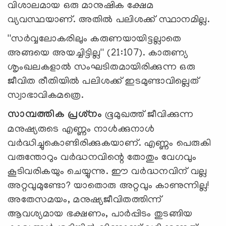
വിശാലമായ ഒരു മാനുഷിക ക്ഷേമ
വ്യവസ്ഥയാണ്. അതില്‍ പലിശക്ക് സ്ഥാനമില്ല.
''സര്‍വ്വലോകരിലും കരുണയായിട്ടല്ലാതെ
അങ്ങയെ അയച്ചിട്ടില്ല'' (21:107). കാരുണ്യ
ശൃംഖലകളാല്‍ സംഘടിതമായിരിക്കുന്ന ഒരു
ജീവിത രീതിയില്‍ പലിശക്ക് ഇടമുണ്ടാവില്ലെത്
സ്വാഭാവികമത്രെ.
സാമ്പത്തിക പ്രശ്‌നം
ഭൂമുഖത്ത് ജീവിക്കുന്ന
മനുഷ്യരുടെ എണ്ണം നാള്‍ക്കുനാള്‍
വര്‍ദ്ധിച്ചുകൊണ്ടിരിക്കുകയാണ്. എണ്ണം പെരുകി
വരുന്തോറും വര്‍ദ്ധനവിന്റെ തോതും വേഗവും
കൂടിവരികയും ചെയ്യുന്നു. ഈ വര്‍ദ്ധനവിന് വല്ല
അറ്റവുമുണ്ടോ? യാതൊരു അറ്റവും കാണുന്നില്ല!
അതേസമയം, മനുഷ്യജീവിതത്തിന്ന്
ആവശ്യമായ ഭക്ഷണം, പാര്‍പ്പിടം തുടങ്ങിയ