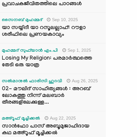
പ്രവാചകജീവിതത്തിലെ പാഠങ്ങൾ
Sep 10, 2025
സൈനബ് മുഹമ്മദ്
യാ സയ്യിദീ യാ റസൂലല്ലാഹ്: റൗളാ
ശരീഫിലെ പ്രണയകാവ്യം
Sep 1, 2025
മുഹമ്മദ് സുഫ്‌യാൻ എം.പി
Losing My Religion: പരമാർത്ഥത്തെ
തേടി ഒരു യാത്ര
Aug 26, 2025
സൽമാനുൽ ഫാരിസി ഹുദവി
02- മൗലിദ് സാഹിത്യങ്ങൾ : അറബ്
ലോകത്തു നിന്ന് മലബാർ
തീരങ്ങളിലേക്കുള്ള...
Aug 22, 2025
മഅ്റൂഫ് മൂച്ചിക്കല്‍
സാൻഫോ പാസ് അബൂമുജാഹിദായ
കഥ മഅ്റൂഫ് മൂച്ചിക്കല്‍