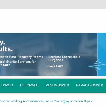
QHONWEB
LIFEONWEB
MUSLIMONWEB
RAMADANONWEB
യവസായമായി വളര്‍ന്നിരിക്കുന്നു'; അഹ്മദ് കാസ്മിയുമായി അഭിമുഖം