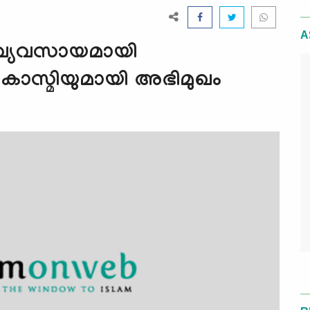
A
രു വ്യവസായമായി
മദ് കാസ്മിയുമായി അഭിമുഖം