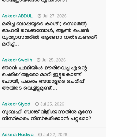
അഭിപ്രായങ്ങൾ എന്താണ്?
Jul 27, 2026
Asked: ABDUL
മരിച്ച ബാപ്പയുടെ കാശ് ( സൊത്ത്)
ഓഹരി വെക്കുമ്പോൾ, ആണ്‍ പെണ്‍
വ്യത്യാസത്തില്‍ ആണോ നല്‍കേണ്ടത്?
മറിച്ച്...
Jul 25, 2026
Asked: Swalih
ഞാൻ പള്ളിയിൽ ഊരിവെച്ച എന്റെ
ചെരിപ്പ് ആരോ മാറി ഇട്ടുകൊണ്ട്
പോയി, പകരം അയാളുടെ ചെരിപ്പ്
അവിടെ വെച്ചിട്ടുമുണ്ട്....
Jul 25, 2026
Asked: Siyad
സുബഹി ബാങ്ക് വിളിക്കുന്നതിനു മുന്നേ
നിസ്കാരം നിസ്കരിക്കാൻ പറ്റുമോ?
Jul 22, 2026
Asked: Hadiya