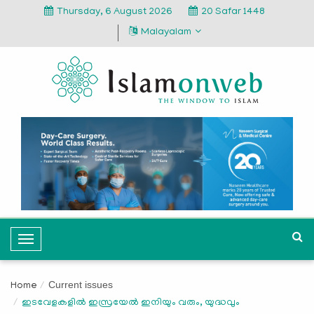
Thursday, 6 August 2026
20 Safar 1448
Malayalam
T
o
g
Current issues
Home
g
ഇടവേളകളില്‍ ഇസ്രയേല്‍ ഇനിയും വരും, യുദ്ധവും
l