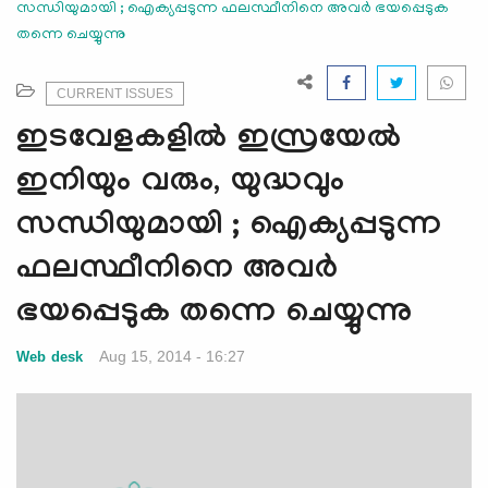
സന്ധിയുമായി ; ഐക്യപ്പടുന്ന ഫലസ്ഥീനിനെ അവര്‍ ഭയപ്പെടുക
e
തന്നെ ചെയ്യുന്നു
N
a
v
CURRENT ISSUES
i
ഇടവേളകളില്‍ ഇസ്രയേല്‍
g
a
ഇനിയും വരും, യുദ്ധവും
t
സന്ധിയുമായി ; ഐക്യപ്പടുന്ന
i
o
ഫലസ്ഥീനിനെ അവര്‍
n
ഭയപ്പെടുക തന്നെ ചെയ്യുന്നു
Aug 15, 2014 - 16:27
Web desk