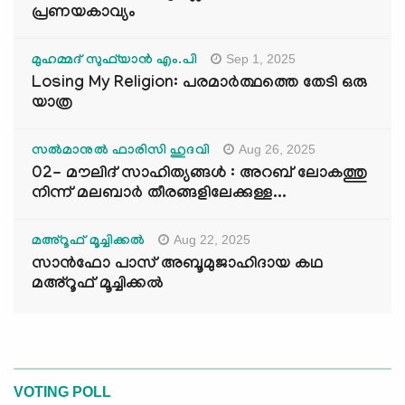
പ്രണയകാവ്യം
Sep 1, 2025
മുഹമ്മദ് സുഫ്‌യാൻ എം.പി
Losing My Religion: പരമാർത്ഥത്തെ തേടി ഒരു
യാത്ര
Aug 26, 2025
സൽമാനുൽ ഫാരിസി ഹുദവി
02- മൗലിദ് സാഹിത്യങ്ങൾ : അറബ് ലോകത്തു
നിന്ന് മലബാർ തീരങ്ങളിലേക്കുള്ള...
Aug 22, 2025
മഅ്റൂഫ് മൂച്ചിക്കല്‍
സാൻഫോ പാസ് അബൂമുജാഹിദായ കഥ
മഅ്റൂഫ് മൂച്ചിക്കല്‍
VOTING POLL