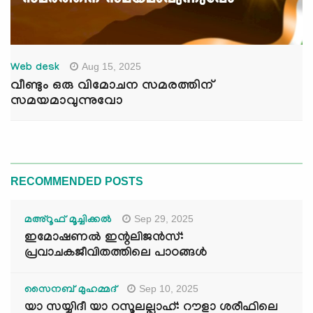
Aug 15, 2025
Web desk
വീണ്ടും ഒരു വിമോചന സമരത്തിന്
സമയമാവുന്നുവോ
RECOMMENDED POSTS
Sep 29, 2025
മഅ്റൂഫ് മൂച്ചിക്കല്‍
ഇമോഷണൽ ഇന്റലിജൻസ്:
പ്രവാചകജീവിതത്തിലെ പാഠങ്ങൾ
Sep 10, 2025
സൈനബ് മുഹമ്മദ്
യാ സയ്യിദീ യാ റസൂലല്ലാഹ്: റൗളാ ശരീഫിലെ