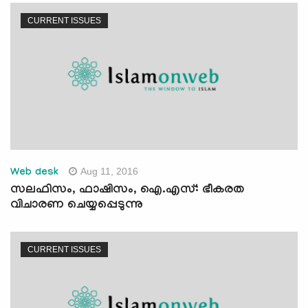
CURRENT ISSUES
Aug 11, 2016
Web desk
സലഫിസം, ഫാഷിസം, ഐ.എസ്: ഭീകരത
വിചാരണ ചെയ്യപ്പെടുന്നു
CURRENT ISSUES