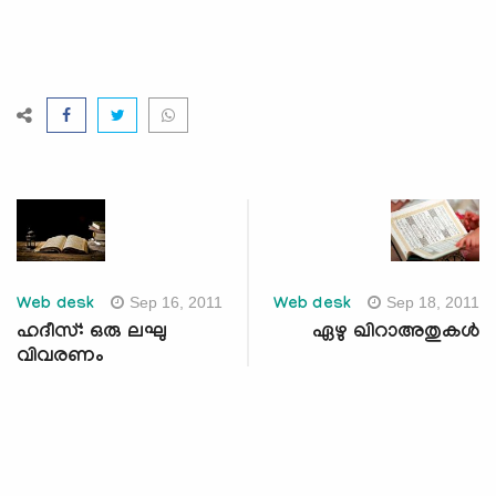
Sep 16, 2011
Sep 18, 2011
Web desk
Web desk
ഹദീസ്: ഒരു ലഘു
ഏഴു ഖിറാഅതുകള്‍
വിവരണം