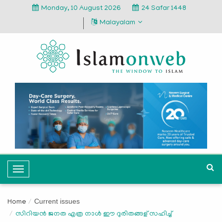
Monday, 10 August 2026
24 Safar 1448
Malayalam
T
o
g
Current issues
Home
g
സിറിയന്‍ ജനത എത്ര നാള്‍ ഈ ദുരിതങ്ങള് സഹിച്ച്
l