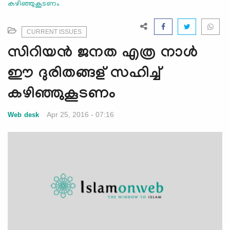
കഴിഞ്ഞുകൂടണം
e
N
a
CURRENT ISSUES
v
സിറിയന്‍ ജനത എത്ര നാള്‍
i
g
ഈ ദുരിതങ്ങള് സഹിച്ച്
a
കഴിഞ്ഞുകൂടണം
t
i
Apr 25, 2016 - 07:16
Web desk
o
n