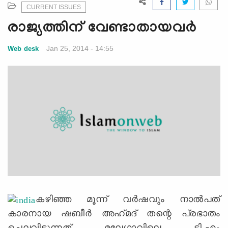
e
CURRENT ISSUES
N
രാജ്യത്തിന്‌ വേണ്ടാതായവര്‍
a
v
Jan 25, 2014 - 14:55
Web desk
i
g
a
t
i
o
n
കഴിഞ്ഞ മൂന്ന്‌ വര്‍ഷവും നാല്‍പത്‌
കാരനായ ഷബീര്‍ അഹ്‌മദ്‌ തന്റെ പ്രഭാതം
ചെലവിടുന്നത്‌ മലേഗാവിലെ ടി.എം