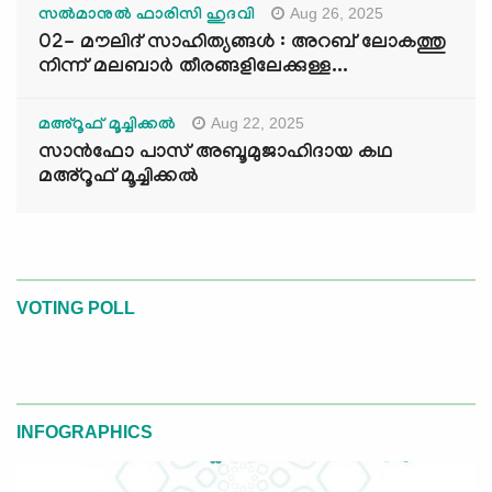
Aug 26, 2025
സൽമാനുൽ ഫാരിസി ഹുദവി
02- മൗലിദ് സാഹിത്യങ്ങൾ : അറബ് ലോകത്തു
നിന്ന് മലബാർ തീരങ്ങളിലേക്കുള്ള...
Aug 22, 2025
മഅ്റൂഫ് മൂച്ചിക്കല്‍
സാൻഫോ പാസ് അബൂമുജാഹിദായ കഥ
മഅ്റൂഫ് മൂച്ചിക്കല്‍
VOTING POLL
INFOGRAPHICS