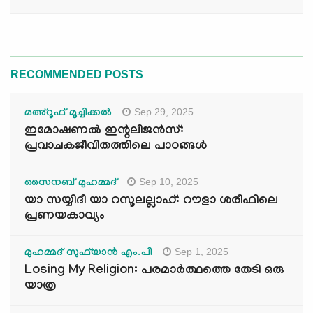
RECOMMENDED POSTS
Sep 29, 2025
മഅ്റൂഫ് മൂച്ചിക്കല്‍
ഇമോഷണൽ ഇന്റലിജൻസ്:
പ്രവാചകജീവിതത്തിലെ പാഠങ്ങൾ
Sep 10, 2025
സൈനബ് മുഹമ്മദ്
യാ സയ്യിദീ യാ റസൂലല്ലാഹ്: റൗളാ ശരീഫിലെ
പ്രണയകാവ്യം
Sep 1, 2025
മുഹമ്മദ് സുഫ്‌യാൻ എം.പി
Losing My Religion: പരമാർത്ഥത്തെ തേടി ഒരു
യാത്ര