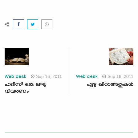
Sep 16, 2011
Sep 18, 2011
Web desk
Web desk
ഹദീസ്: ഒരു ലഘു
ഏഴു ഖിറാഅതുകള്‍
വിവരണം