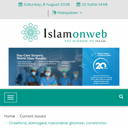
Saturday, 8 August 2026
22 Safar 1448
Malayalam
T
o
g
Current issues
Home
g
Crawford, damaged, nasolabial gliomas; constrictor.
l