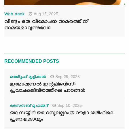
Aug 15, 2025
Web desk
വീണ്ടും ഒരു വിമോചന സമരത്തിന്
സമയമാവുന്നുവോ
RECOMMENDED POSTS
Sep 29, 2025
മഅ്റൂഫ് മൂച്ചിക്കല്‍
ഇമോഷണൽ ഇന്റലിജൻസ്:
പ്രവാചകജീവിതത്തിലെ പാഠങ്ങൾ
Sep 10, 2025
സൈനബ് മുഹമ്മദ്
യാ സയ്യിദീ യാ റസൂലല്ലാഹ്: റൗളാ ശരീഫിലെ
പ്രണയകാവ്യം