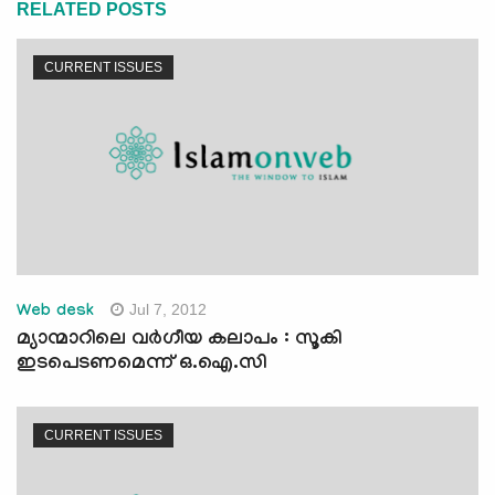
RELATED POSTS
CURRENT ISSUES
Jul 7, 2012
Web desk
മ്യാന്മാറിലെ വര്‍ഗീയ കലാപം : സൂകി
ഇടപെടണമെന്ന് ഒ.ഐ.സി
CURRENT ISSUES