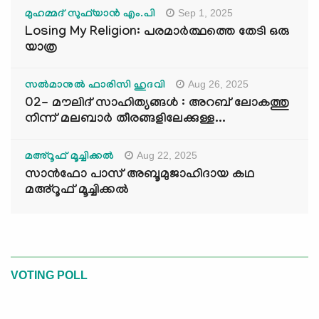
Sep 1, 2025
മുഹമ്മദ് സുഫ്‌യാൻ എം.പി
Losing My Religion: പരമാർത്ഥത്തെ തേടി ഒരു
യാത്ര
Aug 26, 2025
സൽമാനുൽ ഫാരിസി ഹുദവി
02- മൗലിദ് സാഹിത്യങ്ങൾ : അറബ് ലോകത്തു
നിന്ന് മലബാർ തീരങ്ങളിലേക്കുള്ള...
Aug 22, 2025
മഅ്റൂഫ് മൂച്ചിക്കല്‍
സാൻഫോ പാസ് അബൂമുജാഹിദായ കഥ
മഅ്റൂഫ് മൂച്ചിക്കല്‍
VOTING POLL