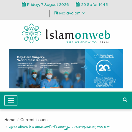
Friday, 7 August 2026
20 Safar 1448
Malayalam
T
o
g
Current issues
Home
g
മുസ്‌ലിങ്ങള്‍ ലോകത്തിന് ശാസ്ത്രം പറഞ്ഞുകൊടുത്ത ഒരു
l