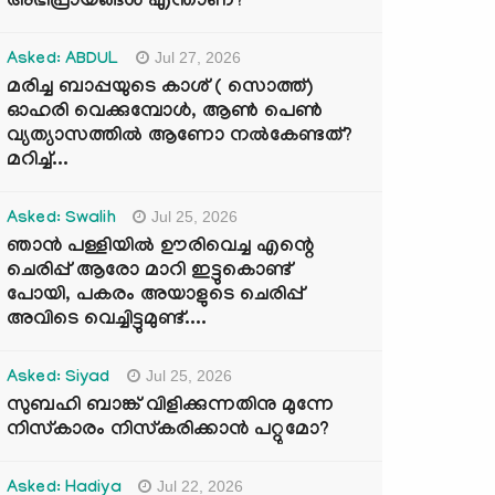
അഭിപ്രായങ്ങൾ എന്താണ്?
Jul 27, 2026
Asked: ABDUL
മരിച്ച ബാപ്പയുടെ കാശ് ( സൊത്ത്)
ഓഹരി വെക്കുമ്പോൾ, ആണ്‍ പെണ്‍
വ്യത്യാസത്തില്‍ ആണോ നല്‍കേണ്ടത്?
മറിച്ച്...
Jul 25, 2026
Asked: Swalih
ഞാൻ പള്ളിയിൽ ഊരിവെച്ച എന്റെ
ചെരിപ്പ് ആരോ മാറി ഇട്ടുകൊണ്ട്
പോയി, പകരം അയാളുടെ ചെരിപ്പ്
അവിടെ വെച്ചിട്ടുമുണ്ട്....
Jul 25, 2026
Asked: Siyad
സുബഹി ബാങ്ക് വിളിക്കുന്നതിനു മുന്നേ
നിസ്കാരം നിസ്കരിക്കാൻ പറ്റുമോ?
Jul 22, 2026
Asked: Hadiya