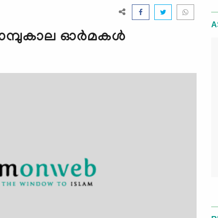
A
്പുകാല ഓര്‍മകള്‍