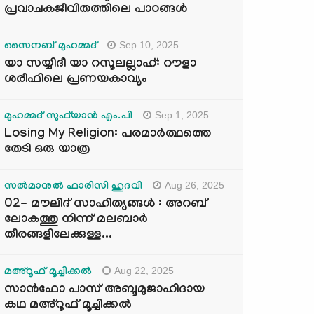
പ്രവാചകജീവിതത്തിലെ പാഠങ്ങൾ
Sep 10, 2025
സൈനബ് മുഹമ്മദ്
യാ സയ്യിദീ യാ റസൂലല്ലാഹ്: റൗളാ
ശരീഫിലെ പ്രണയകാവ്യം
Sep 1, 2025
മുഹമ്മദ് സുഫ്‌യാൻ എം.പി
Losing My Religion: പരമാർത്ഥത്തെ
തേടി ഒരു യാത്ര
Aug 26, 2025
സൽമാനുൽ ഫാരിസി ഹുദവി
02- മൗലിദ് സാഹിത്യങ്ങൾ : അറബ്
ലോകത്തു നിന്ന് മലബാർ
തീരങ്ങളിലേക്കുള്ള...
Aug 22, 2025
മഅ്റൂഫ് മൂച്ചിക്കല്‍
സാൻഫോ പാസ് അബൂമുജാഹിദായ
കഥ മഅ്റൂഫ് മൂച്ചിക്കല്‍