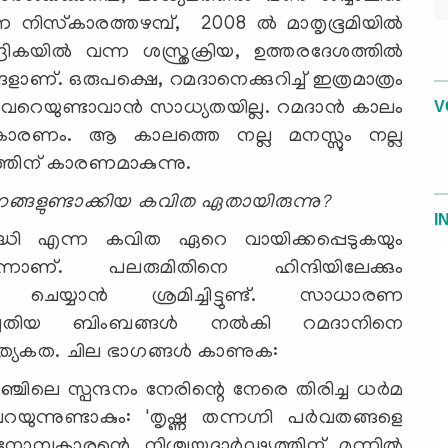
ന്ന നിസ്‌കാരത്തഴമ്പ്, 2008 ല്‍ മാതൃഭൂമിയില്‍
രികയില്‍ വന്ന ശസ്ത്രക്രിയ, ഉത്തരദേശത്തില്‍
ണ്. ഒരുപക്ഷെ, റമദാനെക്കുറിച്ച് ഇത്രമാത്രം
V
േറെയുണ്ടാവാന്‍ സാധ്യതയില്ല. റമദാന്‍ കാലം
കാരണം. ആ കാലത്തെ നല്ല മനസ്സും നല്ല
്തിന് കാരണമാകുന്നു.
്ങളുണ്ടാക്കിയ കവിത ഏതായിരുന്നു?
I
ശുദ്ധി എന്ന കവിത ഏറെ വായിക്കപ്പെടുകയും
ന്നാണ്. പലരുമിതിനെ ഹിന്ദിയിലേക്കും
നം ചെയ്യാന്‍ ശ്രമിച്ചിട്ടുണ്ട്. സാധാരണ
പുതിയ ബിംബങ്ങള്‍ നല്‍കി റമദാനിനെ
ത്യേകത. ചില ഭാഗങ്ങള്‍ കാണുക:
 നെഞ്ചിലെ സ്പന്ദനം നേരിന്റെ നേരെ തിരിച്ച ധര്‍മ
്നുണ്ടാകും: 'തൃഷ്ണ തന്നഗ്നി പര്‍വതങ്ങളെ
്പുകാരന്റെ നിശ്ചയദാര്‍ഢ്യത്തിന് മുന്നില്‍