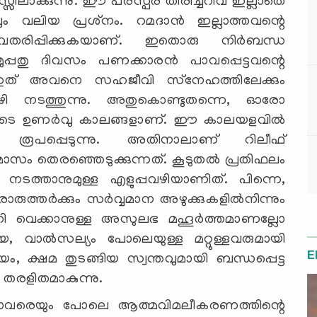
ിലാക്കുന്നു. ഈ പരസ്പര തിരിച്ചറിവ് ഇല്ലാതെ
 വലിയ പ്രശ്‌നം. റമദാന്‍ ഇല്ലാത്തവന്റെ
തരിപ്പിക്കുകയാണ്. ഇതൊരു നിര്‍ബന്ധ
പ്പതു ദിവസം പണക്കാരന്‍ പാവപ്പെട്ടവന്റെ
്. ഇത് അവനെ സഹജീവി സ്‌നേഹത്തിലേക്കും
 നടത്തുന്നു. അതുകൊണ്ടുതന്നെ, ഓരോ
ിയുടെ ഉണര്‍വു കാലങ്ങളാണ്. ഈ കാലയളവില്‍
 രൂപപ്പെടുന്നു. അതിനാലാണ് റിലീഫ്
 മാസം തെരഞ്ഞെടുക്കുന്നത്. കൂടുതല്‍ പ്രതിഫലം
്‍ജനം നടത്താനുമുള്ള എളുപ്പവഴിയാണിത്. പിന്നെ,
തര്‍ക്കും സര്‍വ്വമാന അഴുക്കുകളില്‍നിന്നും
ക്കി വെക്കാനുള്ള അസുലഭ മഹൂര്‍ത്തമാണല്ലോ
, വാല്‍സല്യം പോലെയുള്ള മറ്റുള്ളവരുമായി
E
ം, ക്ഷമ തുടങ്ങിയ സ്വന്തവുമായി ബന്ധപ്പെട്ട
 തരളിതമാകുന്നു.
 എല്ലാവരെയും പോലെ ആത്മവിമലീകരണത്തിന്റെ