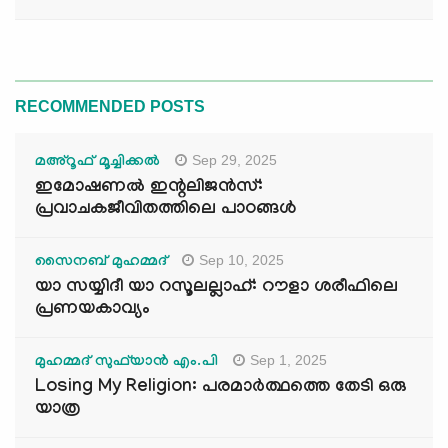
RECOMMENDED POSTS
Sep 29, 2025
മഅ്റൂഫ് മൂച്ചിക്കല്‍
ഇമോഷണൽ ഇന്റലിജൻസ്:
പ്രവാചകജീവിതത്തിലെ പാഠങ്ങൾ
Sep 10, 2025
സൈനബ് മുഹമ്മദ്
യാ സയ്യിദീ യാ റസൂലല്ലാഹ്: റൗളാ ശരീഫിലെ
പ്രണയകാവ്യം
Sep 1, 2025
മുഹമ്മദ് സുഫ്‌യാൻ എം.പി
Losing My Religion: പരമാർത്ഥത്തെ തേടി ഒരു
യാത്ര