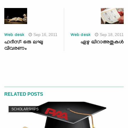
Sep 16, 2011
Sep 18, 2011
Web desk
Web desk
ഹദീസ്: ഒരു ലഘു
ഏഴു ഖിറാഅതുകള്‍
വിവരണം
RELATED POSTS
SCHOLARSHIPS