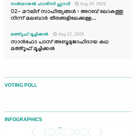
Aug 26, 2025
സൽമാനുൽ ഫാരിസി ഹുദവി
02- മൗലിദ് സാഹിത്യങ്ങൾ : അറബ് ലോകത്തു
നിന്ന് മലബാർ തീരങ്ങളിലേക്കുള്ള...
Aug 22, 2025
മഅ്റൂഫ് മൂച്ചിക്കല്‍
സാൻഫോ പാസ് അബൂമുജാഹിദായ കഥ
മഅ്റൂഫ് മൂച്ചിക്കല്‍
VOTING POLL
INFOGRAPHICS