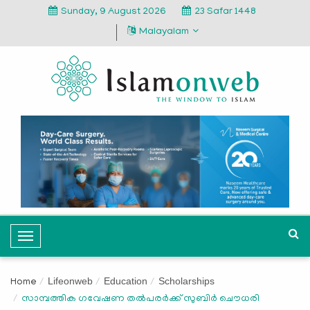
Sunday, 9 August 2026
23 Safar 1448
Malayalam
T
o
g
Lifeonweb
Education
Scholarships
Home
g
സാമ്പത്തിക ഗവേഷണ തല്‍പരര്‍ക്ക് സുബിര്‍ ചൌധരി
l