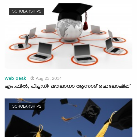
SCHOLARSHIPS
Aug 23, 2014
Web desk
എം.ഫില്‍, പിച്ചഡി: മൗലാനാ ആസാദ് ഫെലോഷിപ്പ്
SCHOLARSHIPS