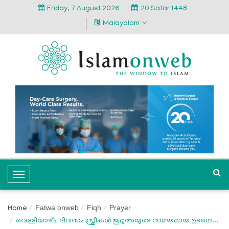
Friday, 7 August 2026
20 Safar 1448
Malayalam
T
o
g
Fatwa onweb
Fiqh
Prayer
Home
g
വെള്ളിയാഴ്‌ച ദിവസം സ്ത്രീകൾ ജുമുഅയുടെ സമയമായ ഉടനെ...
l