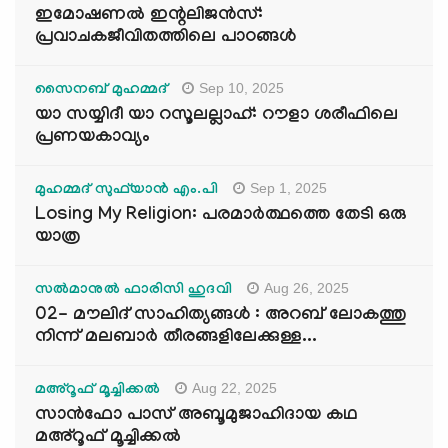
ഇമോഷണൽ ഇന്റലിജൻസ്:
പ്രവാചകജീവിതത്തിലെ പാഠങ്ങൾ
Sep 10, 2025
സൈനബ് മുഹമ്മദ്
യാ സയ്യിദീ യാ റസൂലല്ലാഹ്: റൗളാ ശരീഫിലെ
പ്രണയകാവ്യം
Sep 1, 2025
മുഹമ്മദ് സുഫ്‌യാൻ എം.പി
Losing My Religion: പരമാർത്ഥത്തെ തേടി ഒരു
യാത്ര
Aug 26, 2025
സൽമാനുൽ ഫാരിസി ഹുദവി
02- മൗലിദ് സാഹിത്യങ്ങൾ : അറബ് ലോകത്തു
നിന്ന് മലബാർ തീരങ്ങളിലേക്കുള്ള...
Aug 22, 2025
മഅ്റൂഫ് മൂച്ചിക്കല്‍
സാൻഫോ പാസ് അബൂമുജാഹിദായ കഥ
മഅ്റൂഫ് മൂച്ചിക്കല്‍