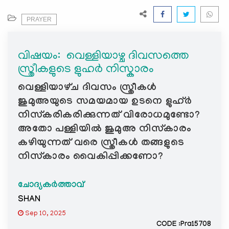
e
N
PRAYER
a
v
വിഷയം: ‍ വെള്ളിയാഴ്ച ദിവസത്തെ
i
സ്ത്രീകളുടെ ളുഹർ നിസ്കാരം
g
a
വെള്ളിയാഴ്‌ച ദിവസം സ്ത്രീകൾ
t
ജുമുഅയുടെ സമയമായ ഉടനെ ളുഹ്ർ
i
നിസ്കരികരിക്കുന്നത് വിരോധമുണ്ടോ?
o
അതോ പള്ളിയിൽ ജുമുഅ നിസ്കാരം
n
കഴിയുന്നത് വരെ സ്ത്രീകൾ തങ്ങളുടെ
നിസ്കാരം വൈകിപ്പിക്കണോ?
ചോദ്യകർത്താവ്
SHAN
Sep 10, 2025
CODE :Pra15708