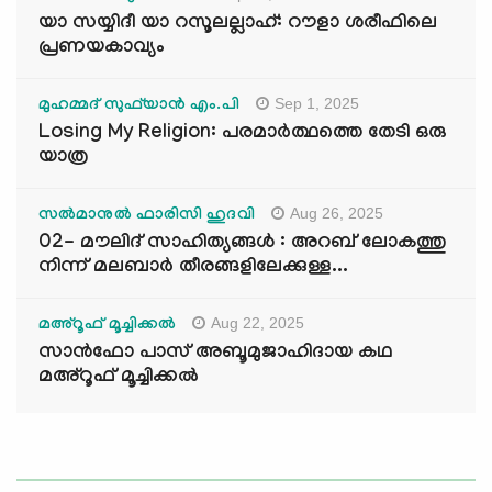
യാ സയ്യിദീ യാ റസൂലല്ലാഹ്: റൗളാ ശരീഫിലെ
പ്രണയകാവ്യം
Sep 1, 2025
മുഹമ്മദ് സുഫ്‌യാൻ എം.പി
Losing My Religion: പരമാർത്ഥത്തെ തേടി ഒരു
യാത്ര
Aug 26, 2025
സൽമാനുൽ ഫാരിസി ഹുദവി
02- മൗലിദ് സാഹിത്യങ്ങൾ : അറബ് ലോകത്തു
നിന്ന് മലബാർ തീരങ്ങളിലേക്കുള്ള...
Aug 22, 2025
മഅ്റൂഫ് മൂച്ചിക്കല്‍
സാൻഫോ പാസ് അബൂമുജാഹിദായ കഥ
മഅ്റൂഫ് മൂച്ചിക്കല്‍