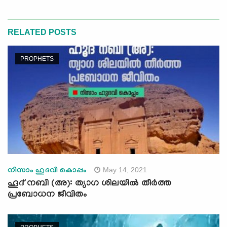
RELATED POSTS
PROPHETS
May 14, 2021
നിസാം ഹുദവി കൊപ്പം
ഹൂദ് നബി (അ): ത്യാഗ ശിലയിൽ തീർത്ത
പ്രബോധന ജീവിതം