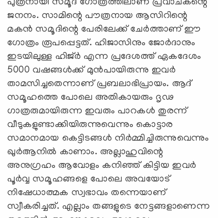
പുത്രനായി സമൂദ് ഗോത്രത്തിലാണ് പ്രവാചകന്റെ
ജനനം. സാമിന്റെ പൗത്രനായ ആസിറിന്റെ
മകൻ സമൂദിന്റെ പേരിലേക്ക് ചേർത്താണ് ഈ
ഗോത്രം രൂപപ്പെട്ടത്. ഹിജാസിനും ജോർദാനും
ഇടയിലുള്ള ഹിജ്ർ എന്ന പ്രദേശത്ത് ഏകദേശം
5000 വഷങ്ങൾക്ക് മുൻപായിരുന്നു ഇവർ
താമസിച്ചതെന്നാണ് പ്രബലാഭിപ്രായം. ആദ്
സമൂഹത്തെ പോലെ അതികായരും ദൃഢ
ഗാത്രരുമായിരുന്ന ഇവരും പാറകൾ തുരന്ന്
വീടുകളുണ്ടാക്കിയിരുന്നുവെന്നും കൊട്ടാര
സമാനമായ കെട്ടിടങ്ങൾ നിർമ്മിച്ചിരുന്നുവെന്നും
ഖുർആനിൽ കാണാം. അല്ലാഹുവിന്റെ
അനുഗ്രഹം ആവോളം കനിഞ്ഞ് കിട്ടിയ ഇവർ
പൂർവ്വ സമൂഹങ്ങളെ പോലെ അവയോട്
നിഷേധാത്മക സ്വഭാവം തന്നെയാണ്
സ്വീകരിച്ചത്. എല്ലാം തങ്ങളുടെ നേട്ടങ്ങളാണെന്ന