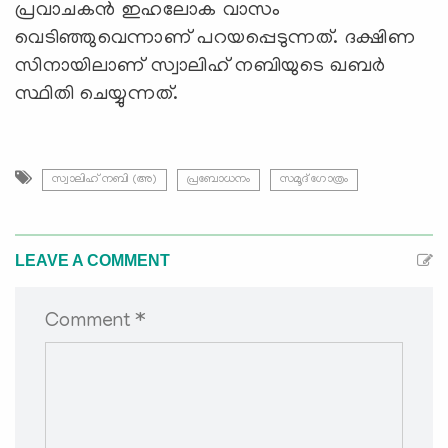
പ്രവാചകൻ ഇഹലോക വാസം
വെടിഞ്ഞുവെന്നാണ് പറയപ്പെടുന്നത്. ദക്ഷിണ
സിനായിലാണ് സ്വാലിഹ് നബിയുടെ ഖബർ
സ്ഥിതി ചെയ്യുന്നത്.
സ്വാലിഹ് നബി (അ)
പ്രബോധനം
സമൂദ് ഗോത്രം
LEAVE A COMMENT
Comment *