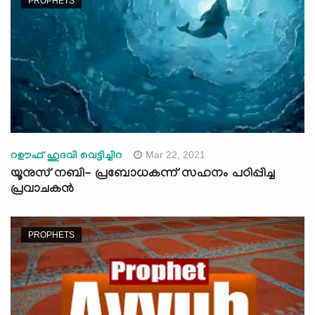
PROPHETS
Mar 22, 2021
റഊഫ് ഹുദവി വെട്ടിച്ചിറ
യൂനുസ് നബി- പ്രബോധകന്ന് സഹനം പഠിപ്പിച്ച
പ്രവാചകന്‍
PROPHETS