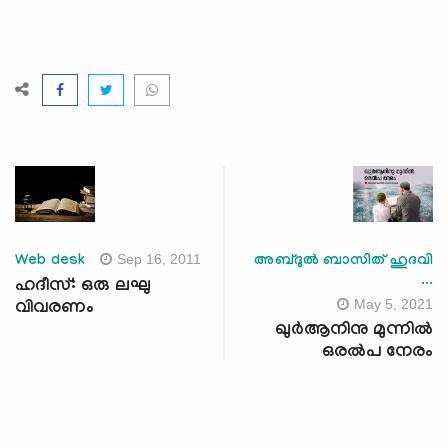
Sep 16, 2011
Web desk
അബ്ദുൽ ബാസിത് ഹുദവി
...
ഹദീസ്: ഒരു ലഘു
May 5, 2021
വിവരണം
ഖുർആനിനു മുന്നിൽ
ഒരൽപ നേരം