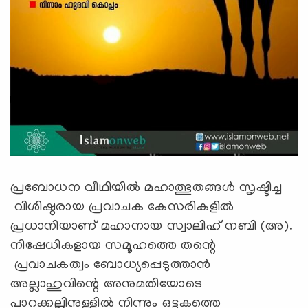
പ്രബോധന വീഥിയിൽ മഹാത്ഭുതങ്ങൾ സൃഷ്ടിച്ച
വിശിഷ്ഠരായ പ്രവാചക കേസരികളിൽ
പ്രധാനിയാണ് മഹാനായ സ്വാലിഹ് നബി (അ).
നിഷേധികളായ സമൂഹത്തെ തന്റെ
പ്രവാചകത്വം ബോധ്യപ്പെടുത്താൻ
അല്ലാഹുവിന്റെ അനുമതിയോടെ
പാറക്കല്ലിനുള്ളിൽ നിന്നും ഒട്ടകത്തെ