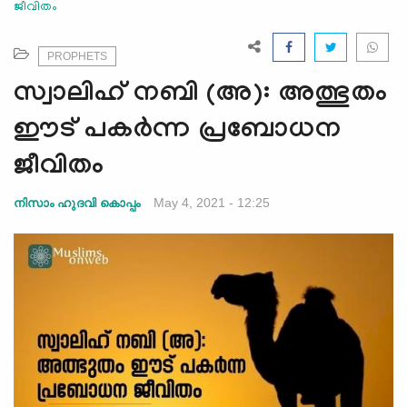
ജീവിതം
e
N
a
PROPHETS
v
സ്വാലിഹ് നബി (അ): അത്ഭുതം
i
g
ഈട് പകർന്ന പ്രബോധന
a
ജീവിതം
t
i
May 4, 2021 - 12:25
നിസാം ഹുദവി കൊപ്പം
o
n