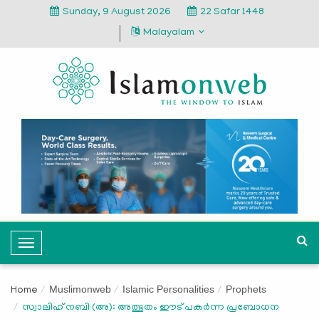
Sunday, 9 August 2026
22 Safar 1448
Malayalam
T
o
g
Muslimonweb
Islamic Personalities
Prophets
Home
g
സ്വാലിഹ് നബി (അ): അത്ഭുതം ഈട് പകർന്ന പ്രബോധന
l