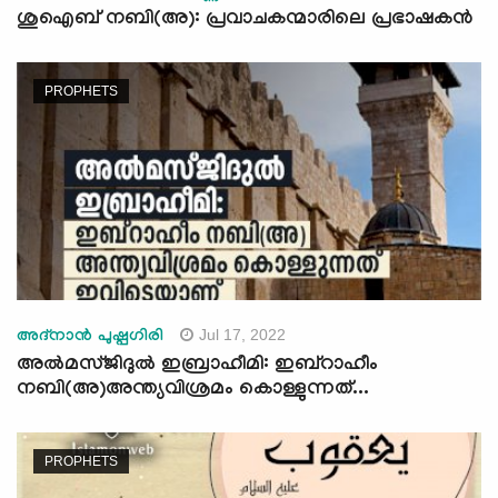
ശുഐബ് നബി(അ): പ്രവാചകന്മാരിലെ പ്രഭാഷകന്‍
PROPHETS
Jul 17, 2022
അദ്‌നാന്‍ പുഷ്പഗിരി
അൽമസ്ജിദുൽ ഇബ്രാഹീമി: ഇബ്‌റാഹീം
നബി(അ)അന്ത്യവിശ്രമം കൊള്ളുന്നത്...
PROPHETS