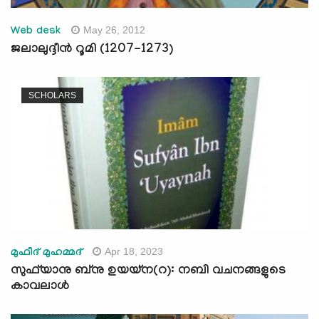
May 26, 2012
Web desk
ജലാലുദ്ദീന്‍ റൂമി (1207-1273)
SCHOLARS
Apr 18, 2023
മുഫീദ് മുഹമ്മദ്
സുഫ്‍യാനു ബ്നു ഉയയ്ന(റ): നബി വചനങ്ങളുടെ
കാവലാള്‍