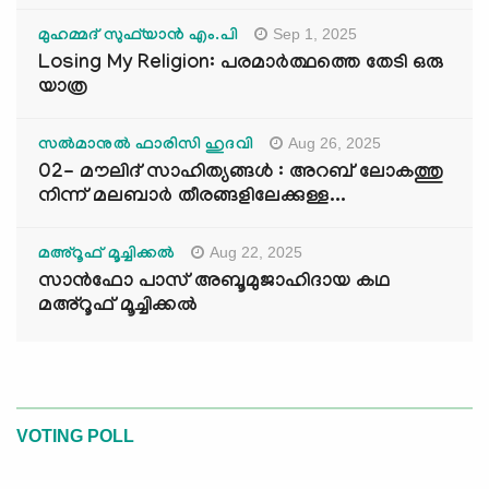
Sep 1, 2025
മുഹമ്മദ് സുഫ്‌യാൻ എം.പി
Losing My Religion: പരമാർത്ഥത്തെ തേടി ഒരു
യാത്ര
Aug 26, 2025
സൽമാനുൽ ഫാരിസി ഹുദവി
02- മൗലിദ് സാഹിത്യങ്ങൾ : അറബ് ലോകത്തു
നിന്ന് മലബാർ തീരങ്ങളിലേക്കുള്ള...
Aug 22, 2025
മഅ്റൂഫ് മൂച്ചിക്കല്‍
സാൻഫോ പാസ് അബൂമുജാഹിദായ കഥ
മഅ്റൂഫ് മൂച്ചിക്കല്‍
VOTING POLL