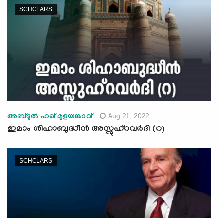
SCHOLARS
Aug 21, 2022
അബ്ദുല്‍ ഹഖ് മുളയങ്കാവ്
ഇമാം ശിഹാബുദ്ധീന്‍ അസ്സുഹ്‌റവര്‍ദി (റ)
SCHOLARS