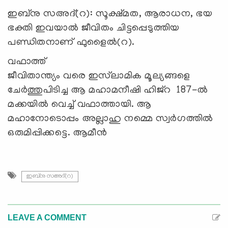
ഇബ്നു സഅദ്(റ): സൂക്ഷ്മത, ആരാധന, ഭയ
ഭക്തി ഇവയാൽ ജീവിതം ചിട്ടപ്പെടുത്തിയ
പണ്ഡിതനാണ് ഫുളൈൽ(റ).
വഫാത്ത്
ജീവിതാന്ത്യം വരെ ഇസ്‍ലാമിക മൂല്യങ്ങളെ
ചേർത്തുപിടിച്ച ആ മഹാമനീഷി ഹിജ്റ 187-ൽ
മക്കയിൽ വെച്ച് വഫാത്തായി. ആ
മഹാനോടൊപ്പം അല്ലാഹു നമ്മെ സ്വർഗത്തിൽ
ഒരുമിപ്പിക്കട്ടെ. ആമീൻ
ഇബ്നു സഅദ്(റ)
LEAVE A COMMENT