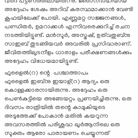
വർദ് പട്ടണത്തിലായിരുന്നു. ജ്ഞാനദാഹിയായ
അദ്ദേഹം ശേഷം അറിവ് കരസ്ഥമാക്കാൻ വേണ്ടി
കൂഫയിലേക്ക് പോയി. എണ്ണമറ്റ സജ്ജനങ്ങള്‍,
പണ്ഡിതര്‍, ഉമറാക്കൾ എന്നിവരെക്കുറിച്ച് രചന
നടത്തിയിട്ടുണ്ട്. മൻസൂർ, അസ്മഷ്, ഉത്‍വതുബ്നു
സാഇബ് തുടങ്ങിയവർ അവരിൽ പ്രസിദ്ധരാണ്.
ജീവിതത്തിലുടനീളം ധാരാളം പരീക്ഷണങ്ങള്‍ക്കും
അദ്ദേഹം വിധേയമായിട്ടുണ്ട്.
ഫുളൈൽ(റ) ന്റെ പശ്ചാത്താപം
ഫുളൈൽ ഇബ്നു ഇയാള്(റ) ആദ്യം ഒരു
കൊള്ളക്കാരനായിരുന്നു. അദ്ദേഹം ഒരു
പെൺകുട്ടിയെ അങ്ങേയറ്റം പ്രണയിച്ചിരുന്നു. ഒരു
ദിവസം രാത്രിയിൽ തന്റെ കാമുകിയുടെ
അടുത്തേക്ക് പോകാൻ മതിൽ കയറുന്ന
അവസരത്തിൽ പരിശുദ്ധ ഖുർആനിലെ ഒരു
സൂക്തം ആരോ പാരായണം ചെയ്യുന്നത്