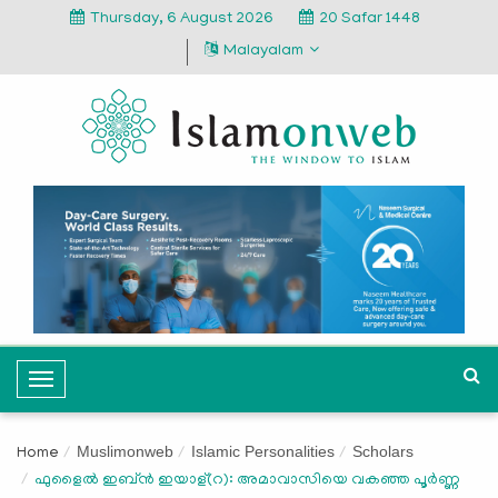
Thursday, 6 August 2026
20 Safar 1448
Malayalam
T
o
g
Muslimonweb
Islamic Personalities
Scholars
Home
g
ഫുളൈൽ ഇബ്ൻ ഇയാള്(റ): അമാവാസിയെ വകഞ്ഞ പൂർണ്ണ
l