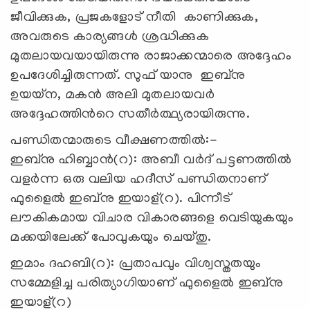
ജീവിക്കുക, പ്രജകളോട് നീതി കാണിക്കുക,
അവരുടെ കാര്യങ്ങൾ ശ്രദ്ധിക്കുക
മുതലായവയായിരുന്നു രാജാക്കന്മാരെ അദ്ദേഹം
ഉപദേശിച്ചിരുന്നത്. സുഫ് യാനു ഇബ്നു
ഉയയ്ന, മകൻ അലി മുതലായവർ
അദ്ദേഹത്തിൻറെ സതീർത്ഥ്യരായിരുന്നു.
പണ്ഡിതന്മാരുടെ വീക്ഷണത്തിൽ:-
ഇബ്നു ഹിബ്ബാൻ(റ): അബീ വർദ് പട്ടണത്തിൽ
വളർന്ന ഒരു വലിയ ഹദീസ് പണ്ഡിതനാണ്
ഫുളൈൽ ഇബ്നു ഇയാള്(റ). പിന്നീട്
ലൗകികമായ വിചാര വികാരങ്ങളെ വെടിയുകയും
മക്കയിലേക്ക് പോവുകയും ചെയ്തു.
ഇമാം ദഹബി(റ): പ്രതാപവും വിശ്വസ്തതയും
സമ്മേളിച്ച പരിത്യാഗിയാണ് ഫുളൈൽ ഇബ്നു
ഇയാള്(റ)