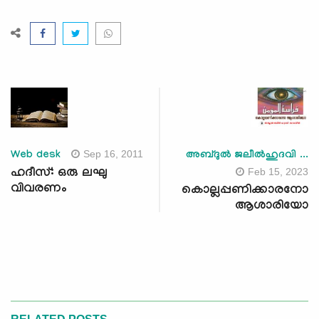
Sep 16, 2011
Web desk
അബ്ദുല്‍ ജലീല്‍ഹുദവി ...
Feb 15, 2023
ഹദീസ്: ഒരു ലഘു
വിവരണം
കൊല്ലപ്പണിക്കാരനോ
ആശാരിയോ