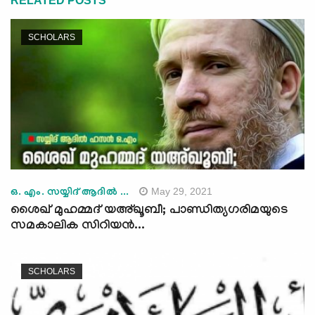
RELATED POSTS
SCHOLARS
May 29, 2021
ഒ. എം. സയ്യിദ് ആദിൽ ...
ശൈഖ് മുഹമ്മദ് യഅ്ഖൂബീ; പാണ്ഡിത്യഗരിമയുടെ
സമകാലിക സിറിയൻ...
SCHOLARS