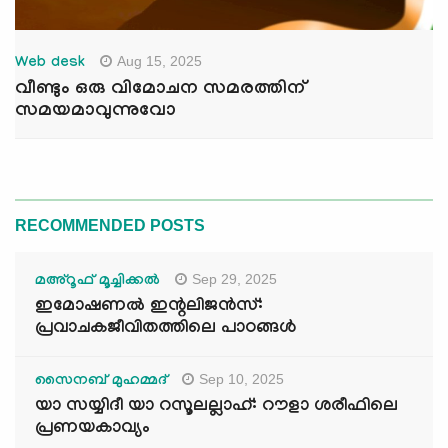
Aug 15, 2025
Web desk
വീണ്ടും ഒരു വിമോചന സമരത്തിന്
സമയമാവുന്നുവോ
RECOMMENDED POSTS
Sep 29, 2025
മഅ്റൂഫ് മൂച്ചിക്കല്‍
ഇമോഷണൽ ഇന്റലിജൻസ്:
പ്രവാചകജീവിതത്തിലെ പാഠങ്ങൾ
Sep 10, 2025
സൈനബ് മുഹമ്മദ്
യാ സയ്യിദീ യാ റസൂലല്ലാഹ്: റൗളാ ശരീഫിലെ
പ്രണയകാവ്യം