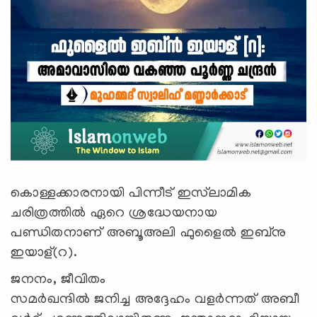
കൊള്ളക്കാരനായി പിന്നീട് ഇസ്‍ലാമിക
ചരിത്രത്തിൽ ഏറെ ശ്രദ്ധേയനായ
പണ്ഡിതനാണ് അബൂഅലി ഫുളൈൽ ഇബ്നു
ഇയാള്(റ).
ജനനം, ജീവിതം
സമർഖന്ദിൽ ജനിച്ച അദ്ദേഹം വളര്‍ന്നത് അബീ