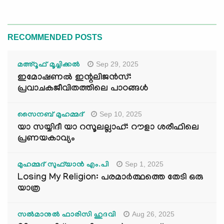
RECOMMENDED POSTS
Sep 29, 2025
മഅ്റൂഫ് മൂച്ചിക്കല്‍
ഇമോഷണൽ ഇന്റലിജൻസ്:
പ്രവാചകജീവിതത്തിലെ പാഠങ്ങൾ
Sep 10, 2025
സൈനബ് മുഹമ്മദ്
യാ സയ്യിദീ യാ റസൂലല്ലാഹ്: റൗളാ ശരീഫിലെ
പ്രണയകാവ്യം
Sep 1, 2025
മുഹമ്മദ് സുഫ്‌യാൻ എം.പി
Losing My Religion: പരമാർത്ഥത്തെ തേടി ഒരു
യാത്ര
Aug 26, 2025
സൽമാനുൽ ഫാരിസി ഹുദവി