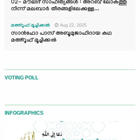
02- മൗലിദ് സാഹിത്യങ്ങൾ : അറബ് ലോകത്തു
നിന്ന് മലബാർ തീരങ്ങളിലേക്കുള്ള...
Aug 22, 2025
മഅ്റൂഫ് മൂച്ചിക്കല്‍
സാൻഫോ പാസ് അബൂമുജാഹിദായ കഥ
മഅ്റൂഫ് മൂച്ചിക്കല്‍
VOTING POLL
INFOGRAPHICS