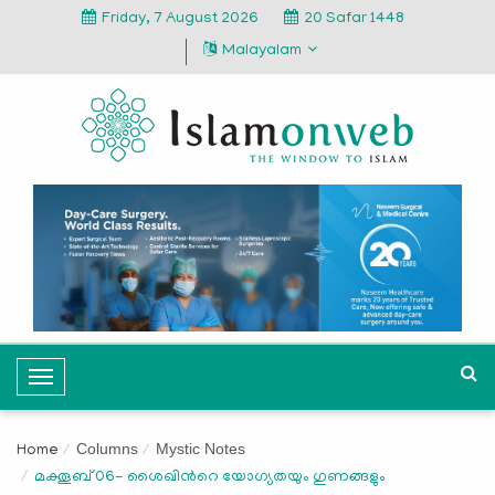
Friday, 7 August 2026
20 Safar 1448
Malayalam
T
o
g
Columns
Mystic Notes
Home
g
മക്തൂബ് 06- ശൈഖിന്‍റെ യോഗ്യതയും ഗുണങ്ങളും
l