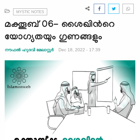
e
N
MYSTIC NOTES
a
മക്തൂബ് 06- ശൈഖിന്‍റെ
v
i
യോഗ്യതയും ഗുണങ്ങളും
g
a
Dec 18, 2022 - 17:39
നൗഫൽ ഹുദവി മേലാറ്റൂർ
t
i
o
n