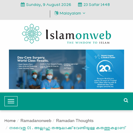
Sunday, 9 August 2026
23 Safar 1448
Malayalam
T
o
g
Ramadanonweb
Ramadan Thoughts
Home
g
നവൈതു 01 . അല്ലാഹു തആലാക്ക് വേണ്ടിയുള്ള കരുത്തുകളാണ്
l