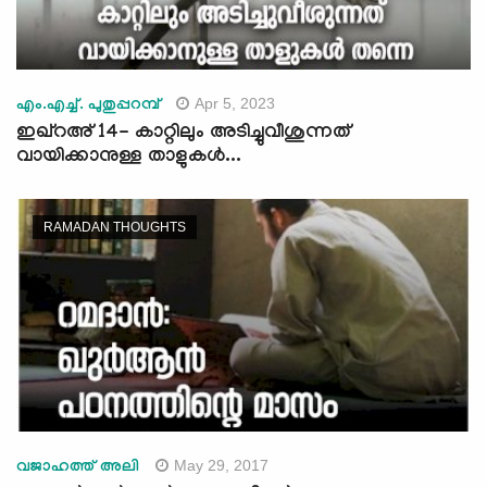
Apr 5, 2023
എം.എച്ച്. പുതുപ്പറമ്പ്
ഇഖ്റഅ് 14- കാറ്റിലും അടിച്ചുവീശുന്നത്
വായിക്കാനുള്ള താളുകള്‍...
RAMADAN THOUGHTS
May 29, 2017
വജാഹത്ത് അലി