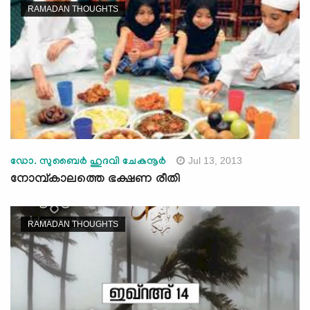
RAMADAN THOUGHTS
Jul 13, 2013
ഡോ. സുബൈര്‍ ഹുദവി ചേകനൂര്‍
നോമ്പ്കാലത്തെ ഭക്ഷണ രീതി
RAMADAN THOUGHTS