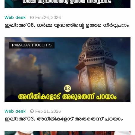
Feb 26, 2026
Web desk
ഇഖ്റഅ് 08. ധര്‍മ്മ യുദ്ധത്തിന്റെ ഉത്തമ നിര്‍വ്വചനം
RAMADAN THOUGHTS
Feb 21, 2026
Web desk
ഇഖ്റഅ് 03. അനീതികളോട് അരുതെന്ന് പറയാം