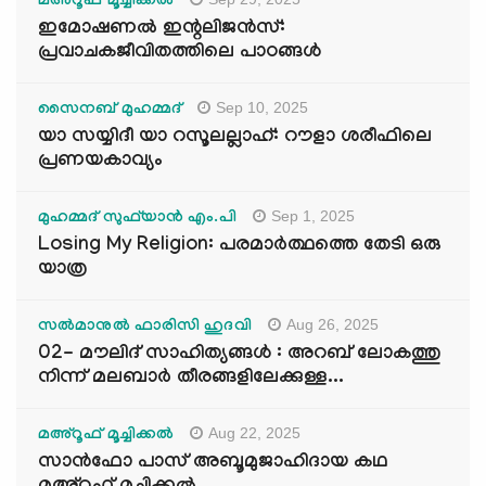
മഅ്റൂഫ് മൂച്ചിക്കല്‍
ഇമോഷണൽ ഇന്റലിജൻസ്:
പ്രവാചകജീവിതത്തിലെ പാഠങ്ങൾ
Sep 10, 2025
സൈനബ് മുഹമ്മദ്
യാ സയ്യിദീ യാ റസൂലല്ലാഹ്: റൗളാ ശരീഫിലെ
പ്രണയകാവ്യം
Sep 1, 2025
മുഹമ്മദ് സുഫ്‌യാൻ എം.പി
Losing My Religion: പരമാർത്ഥത്തെ തേടി ഒരു
യാത്ര
Aug 26, 2025
സൽമാനുൽ ഫാരിസി ഹുദവി
02- മൗലിദ് സാഹിത്യങ്ങൾ : അറബ് ലോകത്തു
നിന്ന് മലബാർ തീരങ്ങളിലേക്കുള്ള...
Aug 22, 2025
മഅ്റൂഫ് മൂച്ചിക്കല്‍
സാൻഫോ പാസ് അബൂമുജാഹിദായ കഥ