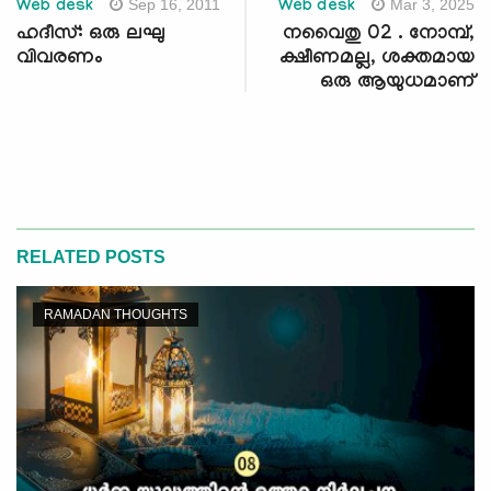
Sep 16, 2011
Mar 3, 2025
Web desk
Web desk
ഹദീസ്: ഒരു ലഘു
നവൈതു 02 . നോമ്പ്,
വിവരണം
ക്ഷീണമല്ല, ശക്തമായ
ഒരു ആയുധമാണ്
RELATED POSTS
RAMADAN THOUGHTS