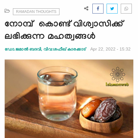
e
N
RAMADAN THOUGHTS
a
നോമ്പ് കൊണ്ട്‌ വിശ്വാസിക്ക്
v
i
ലഭിക്കുന്ന മഹത്വങ്ങൾ
g
a
Apr 22, 2022 - 15:32
ഡോ.ജമാല്‍ ബദവി, വിവ‍:ശഫീഖ് കാരക്കാട്
t
i
o
n