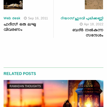
Sep 16, 2011
Web desk
റിയാസ് ഹുദവി പുലിക്കണ്ണി
Apr 18, 2022
ഹദീസ്: ഒരു ലഘു
വിവരണം
ബദ്ർ നൽകുന്ന
സന്ദേശം
RELATED POSTS
RAMADAN THOUGHTS