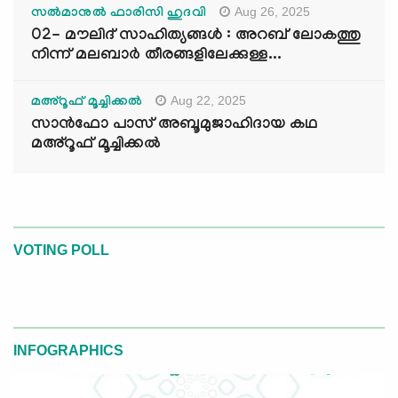
Aug 26, 2025
സൽമാനുൽ ഫാരിസി ഹുദവി
02- മൗലിദ് സാഹിത്യങ്ങൾ : അറബ് ലോകത്തു
നിന്ന് മലബാർ തീരങ്ങളിലേക്കുള്ള...
Aug 22, 2025
മഅ്റൂഫ് മൂച്ചിക്കല്‍
സാൻഫോ പാസ് അബൂമുജാഹിദായ കഥ
മഅ്റൂഫ് മൂച്ചിക്കല്‍
VOTING POLL
INFOGRAPHICS