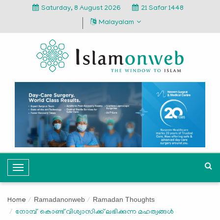
Saturday, 8 August 2026
21 Safar 1448
Malayalam
T
o
g
Ramadanonweb
Ramadan Thoughts
Home
g
നോമ്പ് കൊണ്ട്‌ വിശ്വാസിക്ക് ലഭിക്കുന്ന മഹത്വങ്ങൾ
l