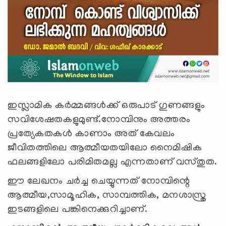
ഇസ്ലാമിക കർമ്മങ്ങൾക്ക് ഒരുപാട് ഗുണങ്ങളും
സവിശേഷതകളുമുണ്ട്.നോമ്പിനും അത്തരം
പ്രത്യേകതകൾ കാണാം അത് കേവലം
ജീവിതത്തിലെ ആത്മീയതയിലോ നൈമിഷിക
ഫലങ്ങളിലോ പരിമിതമല്ല എന്നതാണ് വസ്തുത.
ഈ ലേഖനം ചർച്ച ചെയ്യുന്നത് നോമ്പിന്റെ
ആത്മീയ,സാമൂഹിക, സാമ്പത്തിക, മനശാസ്ത്ര
ഇടങ്ങളിലെ പങ്കിനെക്കുറിച്ചാണ്.