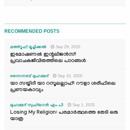
RECOMMENDED POSTS
Sep 29, 2025
മഅ്റൂഫ് മൂച്ചിക്കല്‍
ഇമോഷണൽ ഇന്റലിജൻസ്:
പ്രവാചകജീവിതത്തിലെ പാഠങ്ങൾ
Sep 10, 2025
സൈനബ് മുഹമ്മദ്
യാ സയ്യിദീ യാ റസൂലല്ലാഹ്: റൗളാ ശരീഫിലെ
പ്രണയകാവ്യം
Sep 1, 2025
മുഹമ്മദ് സുഫ്‌യാൻ എം.പി
Losing My Religion: പരമാർത്ഥത്തെ തേടി ഒരു
യാത്ര