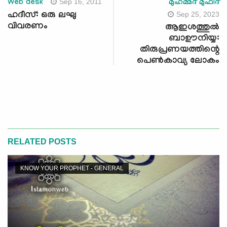
Sep 16, 2011
Web desk
മുഹമ്മദ് മുഫീദ്
Sep 25, 2023
ഹദീസ്: ഒരു ലഘു
വിവരണം
ആഇശത്തുൽ
ബാഊനിയ്യ:
തിരുപ്രണയത്തിന്റെ
പെൺകാവ്യ ലോകം
RELATED POSTS
KNOW YOUR PROPHET - GENERAL