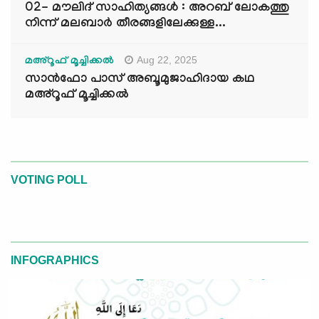
02- മൗലിദ് സാഹിത്യങ്ങൾ : അറബ് ലോകത്തു
നിന്ന് മലബാർ തീരങ്ങളിലേക്കുള്ള...
Aug 22, 2025
മഅ്റൂഫ് മൂച്ചിക്കല്‍
സാൻഫോ പാസ് അബൂമുജാഹിദായ കഥ
മഅ്റൂഫ് മൂച്ചിക്കല്‍
VOTING POLL
INFOGRAPHICS