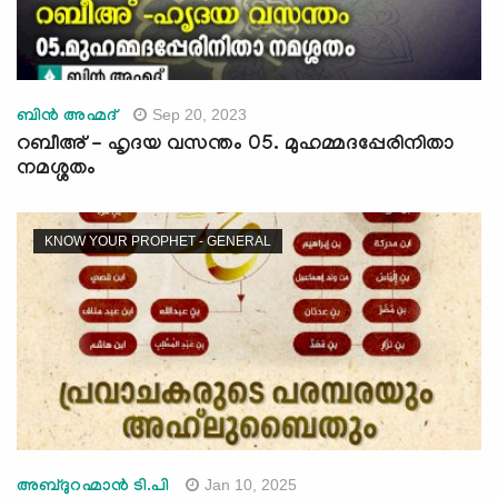
Sep 20, 2023
ബിന്‍ അഹ്മദ്
റബീഅ് - ഹൃദയ വസന്തം 05. മുഹമ്മദപ്പേരിനിതാ
നമശ്ശതം
KNOW YOUR PROPHET - GENERAL
Jan 10, 2025
അബ്ദുറഹ്മാന്‍ ടി.പി