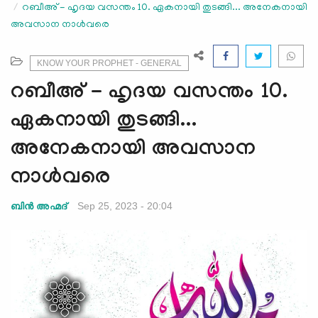
റബീഅ് - ഹൃദയ വസന്തം 10. ഏകനായി തുടങ്ങി... അനേകനായി
e
അവസാന നാള്‍വരെ
N
a
v
KNOW YOUR PROPHET - GENERAL
i
റബീഅ് - ഹൃദയ വസന്തം 10.
g
a
ഏകനായി തുടങ്ങി...
t
അനേകനായി അവസാന
i
o
നാള്‍വരെ
n
Sep 25, 2023 - 20:04
ബിന്‍ അഹ്മദ്