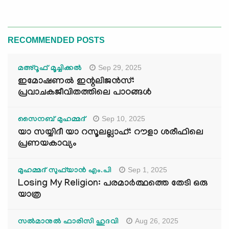
RECOMMENDED POSTS
Sep 29, 2025
മഅ്റൂഫ് മൂച്ചിക്കല്‍
ഇമോഷണൽ ഇന്റലിജൻസ്:
പ്രവാചകജീവിതത്തിലെ പാഠങ്ങൾ
Sep 10, 2025
സൈനബ് മുഹമ്മദ്
യാ സയ്യിദീ യാ റസൂലല്ലാഹ്: റൗളാ ശരീഫിലെ
പ്രണയകാവ്യം
Sep 1, 2025
മുഹമ്മദ് സുഫ്‌യാൻ എം.പി
Losing My Religion: പരമാർത്ഥത്തെ തേടി ഒരു
യാത്ര
Aug 26, 2025
സൽമാനുൽ ഫാരിസി ഹുദവി