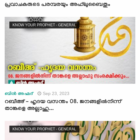
പ്രവാചകരുടെ പരമ്പരയും അഹ്‌ലുബൈതും
KNOW YOUR PROPHET - GENERAL
Sep 23, 2023
ബിന്‍ അഹ്മദ്
റബീഅ് - ഹൃദയ വസന്തം 08. ജനങ്ങളില്‍നിന്ന്
താങ്കളെ അല്ലാഹു...
KNOW YOUR PROPHET - GENERAL