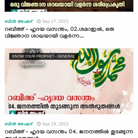
Sep 17, 2023
ബിന്‍ അഹ്മദ്
റബീഅ് - ഹൃദയ വസന്തം, 02.ശമാഇല്‍, ഒരു
വിജ്ഞാന ശാഖയായി വളര്‍ന്ന...
KNOW YOUR PROPHET - GENERAL
Sep 19, 2023
ബിന്‍ അഹ്മദ്
റബീഅ് - ഹൃദയ വസന്തം 04. ജനനത്തില്‍ തുടങ്ങുന്ന