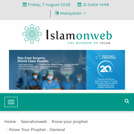
Friday, 7 August 2026
21 Safar 1448
Malayalam
T
o
g
Seerahonweb
Know your prophet
Home
g
Know Your Prophet - General
l