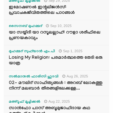
Sep 29, 2025
മഅ്റൂഫ് മൂച്ചിക്കല്‍
ഇമോഷണൽ ഇന്റലിജൻസ്:
പ്രവാചകജീവിതത്തിലെ പാഠങ്ങൾ
Sep 10, 2025
സൈനബ് മുഹമ്മദ്
യാ സയ്യിദീ യാ റസൂലല്ലാഹ്: റൗളാ ശരീഫിലെ
പ്രണയകാവ്യം
Sep 1, 2025
മുഹമ്മദ് സുഫ്‌യാൻ എം.പി
Losing My Religion: പരമാർത്ഥത്തെ തേടി ഒരു
യാത്ര
Aug 26, 2025
സൽമാനുൽ ഫാരിസി ഹുദവി
02- മൗലിദ് സാഹിത്യങ്ങൾ : അറബ് ലോകത്തു
നിന്ന് മലബാർ തീരങ്ങളിലേക്കുള്ള...
Aug 22, 2025
മഅ്റൂഫ് മൂച്ചിക്കല്‍
സാൻഫോ പാസ് അബൂമുജാഹിദായ കഥ