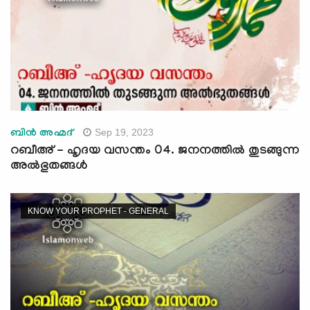
Sep 19, 2023
ബിന്‍ അഹ്മദ്
റബീഅ് - ഹൃദയ വസന്തം 04. ജനനത്തില്‍ തുടങ്ങുന്ന
അല്‍ഭുതങ്ങള്‍
KNOW YOUR PROPHET - GENERAL