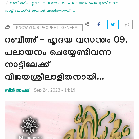
റബീഅ് - ഹൃദയ വസന്തം 09. പലായനം ചെയ്യേണ്ടിവന്ന
e
നാട്ടിലേക്ക് വിജയശ്രീലാളിതനായി...
N
a
v
KNOW YOUR PROPHET - GENERAL
i
റബീഅ് - ഹൃദയ വസന്തം 09.
g
a
പലായനം ചെയ്യേണ്ടിവന്ന
t
നാട്ടിലേക്ക്
i
o
വിജയശ്രീലാളിതനായി...
n
Sep 24, 2023 - 14:19
ബിന്‍ അഹ്മദ്