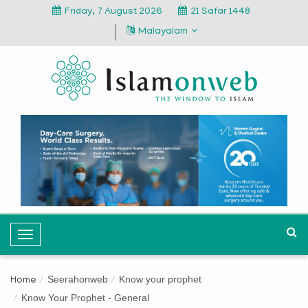
Friday, 7 August 2026
21 Safar 1448
Malayalam
T
o
g
Seerahonweb
Know your prophet
Home
g
Know Your Prophet - General
l