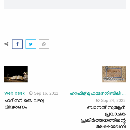
Sep 16, 2011
Web desk
ഹാഫിള് മുഹമ്മദ് ശിബിലി ...
Sep 24, 2023
ഹദീസ്: ഒരു ലഘു
വിവരണം
ബാനത് സുആദ്:
പ്രവാചക
പ്രകീര്‍ത്തനത്തിന്റെ
അക്ഷയഖനി