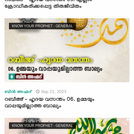
റബീഅ് - ഹൃദയ വസന്തം 03. എല്ലാം
ക്രോഡീകരിക്കപ്പെട്ട തിരുജീവിതം
KNOW YOUR PROPHET - GENERAL
Sep 21, 2023
ബിന്‍ അഹ്മദ്
റബീഅ് - ഹൃദയ വസന്തം 06. ഉമ്മയും
വാപ്പയുമില്ലാത്ത ബാല്യം
KNOW YOUR PROPHET - GENERAL