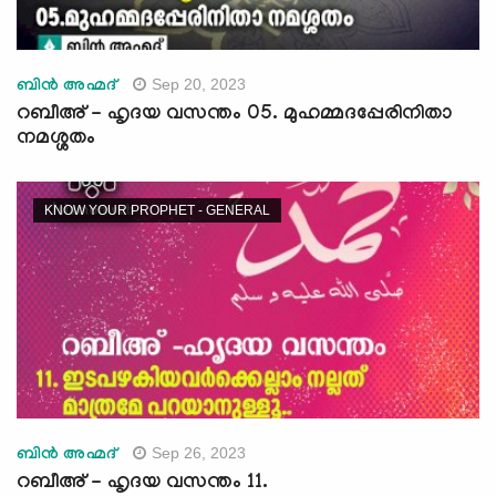
Sep 20, 2023
ബിന്‍ അഹ്മദ്
റബീഅ് - ഹൃദയ വസന്തം 05. മുഹമ്മദപ്പേരിനിതാ
നമശ്ശതം
KNOW YOUR PROPHET - GENERAL
Sep 26, 2023
ബിന്‍ അഹ്മദ്
റബീഅ് - ഹൃദയ വസന്തം 11.