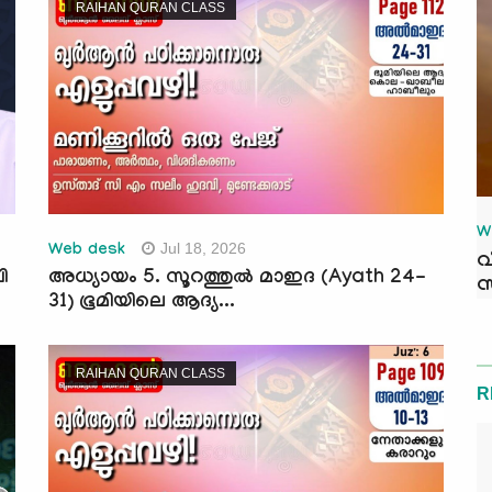
RAIHAN QURAN CLASS
W
Jul 18, 2026
Web desk
വ
ി
അധ്യായം 5. സൂറത്തുല്‍ മാഇദ (Ayath 24-
സ
31) ഭൂമിയിലെ ആദ്യ...
RAIHAN QURAN CLASS
R