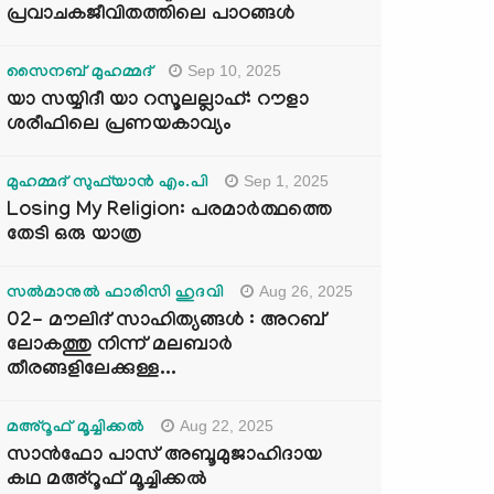
പ്രവാചകജീവിതത്തിലെ പാഠങ്ങൾ
Sep 10, 2025
സൈനബ് മുഹമ്മദ്
യാ സയ്യിദീ യാ റസൂലല്ലാഹ്: റൗളാ
ശരീഫിലെ പ്രണയകാവ്യം
Sep 1, 2025
മുഹമ്മദ് സുഫ്‌യാൻ എം.പി
Losing My Religion: പരമാർത്ഥത്തെ
തേടി ഒരു യാത്ര
Aug 26, 2025
സൽമാനുൽ ഫാരിസി ഹുദവി
02- മൗലിദ് സാഹിത്യങ്ങൾ : അറബ്
ലോകത്തു നിന്ന് മലബാർ
തീരങ്ങളിലേക്കുള്ള...
Aug 22, 2025
മഅ്റൂഫ് മൂച്ചിക്കല്‍
സാൻഫോ പാസ് അബൂമുജാഹിദായ
കഥ മഅ്റൂഫ് മൂച്ചിക്കല്‍