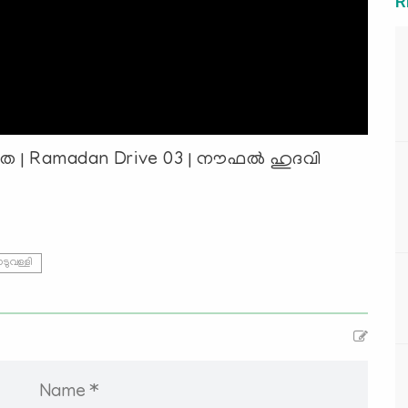
R
േകത | Ramadan Drive 03 | നൗഫൽ ഹുദവി
ുവള്ളി
Name *