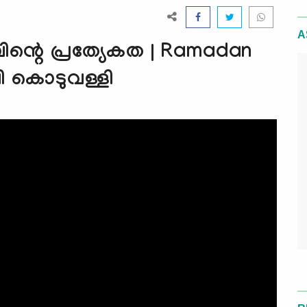
A
ിന്റെ പ്രത്യേകത | Ramadan
ി കൊടുവള്ളി