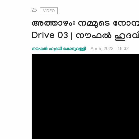
VIDEO
അത്താഴം: നമ്മുടെ നോമ്പ
Drive 03 | നൗഫൽ ഹുദവ
Apr 5, 2022 - 18:32
നൗഫൽ ഹുദവി കൊടുവള്ളി