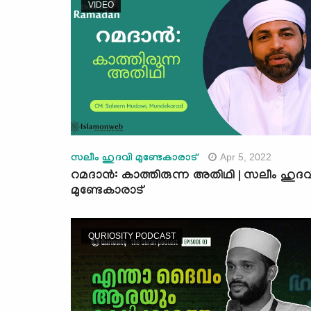
VIDEO
Apr 5, 2022
സലീം ഹുദവി മുണ്ടേകാരാട്
റമദാൻ: കാത്തിരുന്ന അതിഥി | സലീം ഹുദവ
മുണ്ടേകാരാട്
QURIOSITY PODCAST