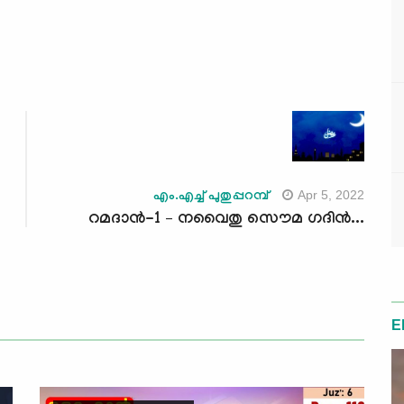
Apr 5, 2022
എം.എച്ച് പുതുപ്പറമ്പ്
റമദാന്‍-1 – നവൈതു സൌമ ഗദിന്‍...
E