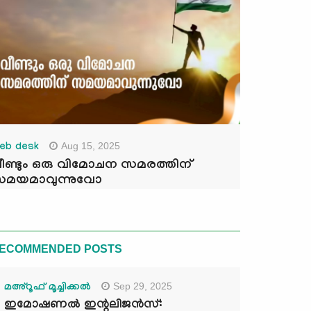
Aug 15, 2025
eb desk
ീണ്ടും ഒരു വിമോചന സമരത്തിന്
മയമാവുന്നുവോ
ECOMMENDED POSTS
Sep 29, 2025
മഅ്റൂഫ് മൂച്ചിക്കല്‍
ഇമോഷണൽ ഇന്റലിജൻസ്: