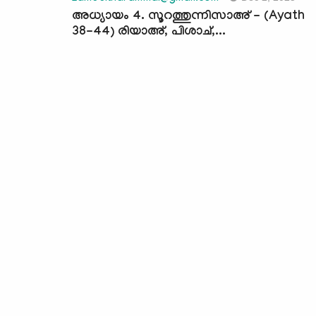
അധ്യായം 4. സൂറത്തുന്നിസാഅ് - (Ayath
38-44) രിയാഅ്, പിശാച്,...