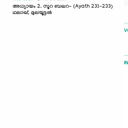
അധ്യായം 2. സൂറ ബഖറ- (Ayath 231-233)
ഥലാഖ്, മുലയൂട്ടല്‍
V
I