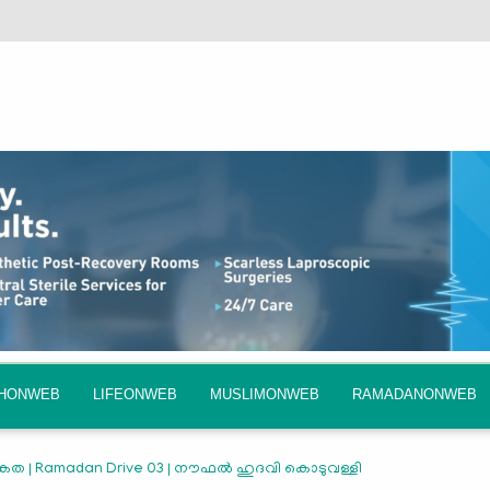
QHONWEB
LIFEONWEB
MUSLIMONWEB
RAMADANONWEB
യേകത | Ramadan Drive 03 | നൗഫൽ ഹുദവി കൊടുവള്ളി