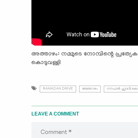
അത്താഴം: നമ്മുടെ നോമ്പിന്റെ പ്രത്യ
കൊടുവള്ളി
RAMADAN DRIVE
അത്താഴം
നൗഫൽ ഹുദവി കൊട
LEAVE A COMMENT
Comment *