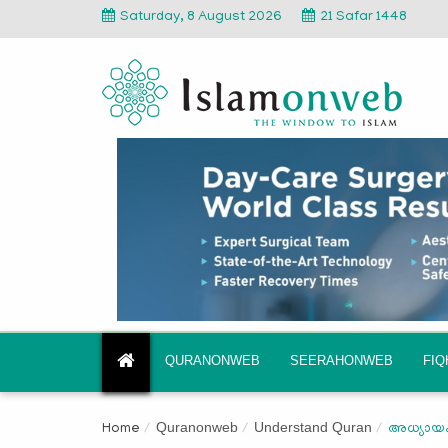
Saturday, 8 August 2026
21 Safar 1448
QURANONWEB
SEERAHONWEB
FI
Quranonweb
Understand Quran
Home
അധ്യായം 