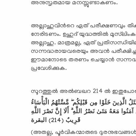
അനുസൃതമായ മനസ്സുണ്ടാകണം.
അല്ലാഹുവിന്‍റെ ഏത് പരീക്ഷണവും തിക
നേരിടണം. ഉഹുദ് യുദ്ധത്തില്‍ മുസ്‌ലി
അല്ലാഹു. മാത്രമല്ല, ഏത് പ്രതിസന്ധിയ
സന്നദ്ധരായവരെയും അവന്‍ പരീക്ഷിച്ചറി
ഈമാനോടെ തരണം ചെയ്യാന്‍ സന്നദ്ധര
പ്രവേശിക്കുക.
സൂറത്തുല്‍ അല്‍ബഖറ 214 ല്‍ ഇതുപോലെയുള
َثَلُ الَّذِينَ خَلَوْا مِن قَبْلِكُم ۖ مَّسَّتْهُمُ الْبَأْسَاءُ
َنُوا مَعَهُ مَتَىٰ نَصْرُ اللَّهِ ۗ أَلَا إِنَّ نَصْرَ اللَّهِ
البقرة
(214)
قَرِيبٌ
(അതല്ല, പൂര്‍വികന്മാരുടെ ദുരനുഭവങ്ങള്