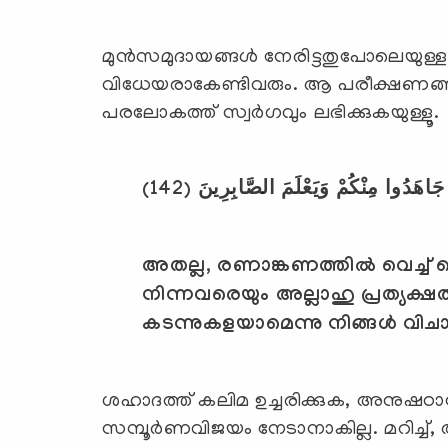
മുന്‍സമുദായങ്ങള്‍ നേരിട്ടതുപോലെയുള്ള
വിധേയരാകേണ്ടിവരും. ആ പരീക്ഷണങ്ങളില
പരലോകത്ത് സ്വര്‍ഗവും ലഭിക്കുകയുള്ളൂ.
(142)
نَ جَاهَدُوا مِنْكُمْ وَيَعْلَمَ الصَّابِرِينَ
അതല്ല
,
രണാങ്കണത്തില്‍ വെച്ച് 
നിന്നവരെയും അല്ലാഹു പ്രത്യക്ഷത്ത
കടന്നുകളയാമെന്നു നിങ്ങള്‍ വിചാര
ശഹാദത്ത് കലിമ ഉച്ചരിക്കുക, അനുഷഠാ
സമ്പൂര്‍ണവിജയം നേടാനാകില്ല. മറിച്ച്