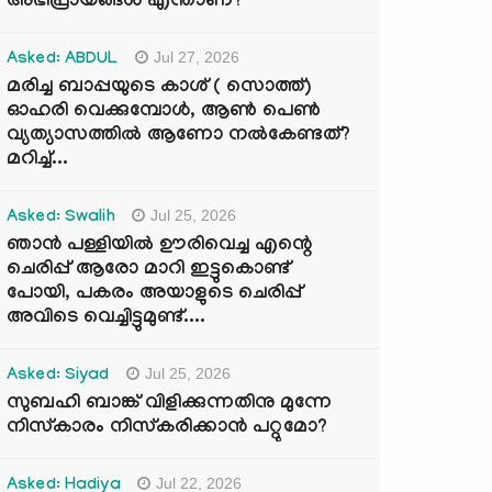
അഭിപ്രായങ്ങൾ എന്താണ്?
Jul 27, 2026
Asked: ABDUL
മരിച്ച ബാപ്പയുടെ കാശ് ( സൊത്ത്)
ഓഹരി വെക്കുമ്പോൾ, ആണ്‍ പെണ്‍
വ്യത്യാസത്തില്‍ ആണോ നല്‍കേണ്ടത്?
മറിച്ച്...
Jul 25, 2026
Asked: Swalih
ഞാൻ പള്ളിയിൽ ഊരിവെച്ച എന്റെ
ചെരിപ്പ് ആരോ മാറി ഇട്ടുകൊണ്ട്
പോയി, പകരം അയാളുടെ ചെരിപ്പ്
അവിടെ വെച്ചിട്ടുമുണ്ട്....
Jul 25, 2026
Asked: Siyad
സുബഹി ബാങ്ക് വിളിക്കുന്നതിനു മുന്നേ
നിസ്കാരം നിസ്കരിക്കാൻ പറ്റുമോ?
Jul 22, 2026
Asked: Hadiya