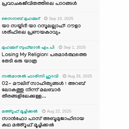
പ്രവാചകജീവിതത്തിലെ പാഠങ്ങൾ
Sep 10, 2025
സൈനബ് മുഹമ്മദ്
യാ സയ്യിദീ യാ റസൂലല്ലാഹ്: റൗളാ
ശരീഫിലെ പ്രണയകാവ്യം
Sep 1, 2025
മുഹമ്മദ് സുഫ്‌യാൻ എം.പി
Losing My Religion: പരമാർത്ഥത്തെ
തേടി ഒരു യാത്ര
Aug 26, 2025
സൽമാനുൽ ഫാരിസി ഹുദവി
02- മൗലിദ് സാഹിത്യങ്ങൾ : അറബ്
ലോകത്തു നിന്ന് മലബാർ
തീരങ്ങളിലേക്കുള്ള...
Aug 22, 2025
മഅ്റൂഫ് മൂച്ചിക്കല്‍
സാൻഫോ പാസ് അബൂമുജാഹിദായ
കഥ മഅ്റൂഫ് മൂച്ചിക്കല്‍