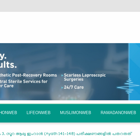
QHONWEB
LIFEONWEB
MUSLIMONWEB
RAMADANONWEB
3. സൂറ ആലു ഇംറാന്‍ (Ayath 141-148) പരീക്ഷണങ്ങളിൽ പതറരുത്