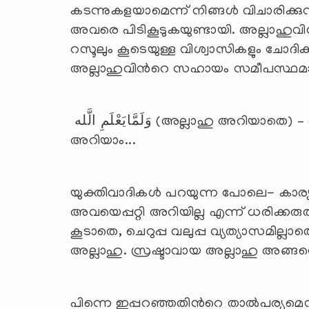
കടന്നുകളയാമെന്ന് നിങ്ങള്‍ വിചാരിക്കു
അവരെ പിടികൂടുകയുണ്ടായി. അല്ലാഹുവ
റസൂലും കൂടെയുള്ള വിശ്വാസികളും ചോദി
അല്ലാഹുവിന്‍റെ സഹായം സമീപസ്ഥമാക
وَلَمَّايَعْلَمِ الَّله (അല്ലാഹു അറിയാതെ) – അല്ലാഹുവിനെന്താ എല്ലാം അറിയില്ലേ...
അറിയാം...
യുക്തിവാദികള്‍ പറയുന്ന പോലെ- കാര്യങ്
അവയെപ്പറ്റി അറിയില്ല എന്ന് ധരിക്കരു
കൂടാതെ, ചെറുപ്പ വലുപ്പ വ്യത്യാസമില്ല
അല്ലാഹു. സ്രഷ്ടാവായ അല്ലാഹു അങ്
പിന്നെ ഇപ്പറഞ്ഞതിന്‍റെ താല്‍പര്യമെന്