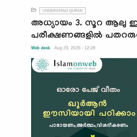
UNDERSTAND QURAN
അധ്യായം 3. സൂറ ആലു ഇം
പരീക്ഷണങ്ങളിൽ പതറരു
Aug 23, 2025 - 12:28
Web desk