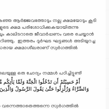
ഞ്ഞ ആര്‍ജ്ജവത്തോടും നല്ല ക്ഷമയോടും കൂടി
ംകളുടെ ക്ഷമ പരിശോധിക്കുകയായിരുന്നു
ിലും കാലിടറാതെ ജീവാര്‍പ്പണം വരെ ചെയ്യാന്‍
ഞ്ഞു. ഇത്തരം ദുര്‍ഘട ഘട്ടങ്ങള്‍ അടിയുറച്ച
ായ ക്ഷമാശീലരാണ് സ്വര്‍ഗത്തില്‍
്ള ഒരു ചോദ്യം നമ്മള്‍ പഠിച്ചിട്ടുണ്ട്:
أَمْ حَسِبْتُمْ أَن تَدْخُلُوا الْجَنَّةَ وَلَمَّا يَأْتِكُم مّ
وَالضَّرَّاءُ وَزُلْزِلُوا حَتَّىٰ يَقُولَ الرَّسُولُ وَالَّذِينَ آم
‍ വന്നെത്താതെത്തന്നെ സ്വര്‍ഗത്തില്‍