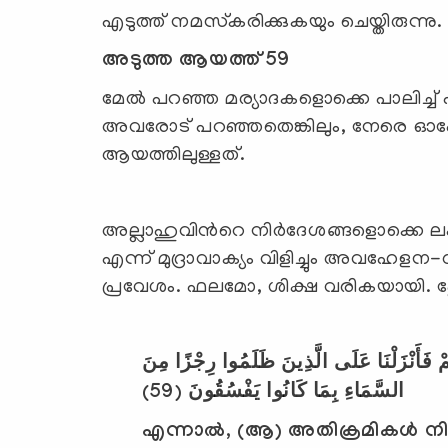
എടുത്ത് നമസ്‌കരിക്കുകയും ചെയ്തിരുന്നു.
അടുത്ത ആയത്ത് 59
മേല്‍ പറഞ്ഞ മര്യാദകളൊക്കെ പാലിച്ച് 
അവരോട് പറഞ്ഞതെങ്കിലും, നേരെ ഓപ്
ആയത്തിലുള്ളത്.
അല്ലാഹുവിന്‍റെ നിര്‍ദേശങ്ങളൊക്കെ ല
എന്ന് മുദ്രാവാക്യം വിളിച്ചും അവഹേള
പ്രവേശം. ഫലമോ, ശിക്ഷ വരികയായി. പ്ലേ
مْ فَأَنْزَلْنَا عَلَى الَّذِينَ ظَلَمُوا رِجْزًا مِنَ
(59)
السَّمَاءِ بِمَا كَانُوا يَفْسُقُونَ
എന്നാല്‍
,
(ആ) അതിക്രമികള്‍ നിര്‍