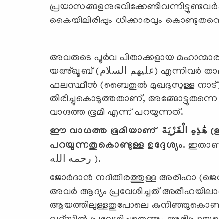
പ്രയാസങ്ങളനുഭവിക്കേണ്ടിവന്നിട്ടുണ്ടവര
കൈയിലിരിപ്പും ധിക്കാരവും കൊണ്ടുതന്
അവരുടെ പൂര്‍വ പിതാക്കളായ മഹാന്മാര
യഅ്ഖൂബ് (عليهم السلام) എന്നിവര്‍ താമസിച്ചുവന്നിരുന്ന ഭൂമിയായിരുന്നല്ലോ
ഫലസ്ഥീന്‍ (ബൈതുല്‍ മുഖദ്ദസുള്ള നാട
തിരിച്ചുകൊടുത്തതാണ്, അങ്ങോട്ടുതന
വാഗ്ദത്ത ഭൂമി എന്ന് പറയുന്നത്.
ഈ വാഗ്ദത്ത ഭൂമിയാണ്
الْقَرْيَةَ
هَٰذِهِ
(
പറയുന്നതുകൊണ്ടുള്ള ഉദ്ദേശ്യം.
ഇതാണ്
رحمه الله ).
ജോര്‍ദാന്‍ നദീതീരത്തുള്ള അരീഹാ (ജെറ
അവര്‍ ആദ്യം പ്രവേശിച്ചത് അരീഹയില
ആയത്തിലുള്ളതുപോലെ കുനിഞ്ഞുകൊണ്ട് 