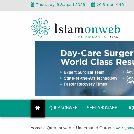
Thursday, 6 August 2026
20 Safar 1448
QURANONWEB
SEERAHONWEB
FI
Quranonweb
Understand Quran
Home
അധ്യായം 