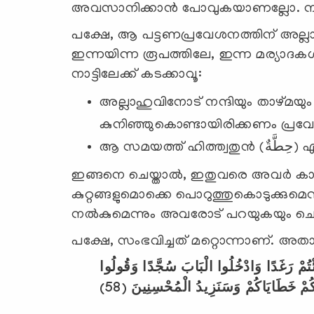
അവസാനിക്കാന്‍ പോവുകയാണല്ലോ. നല്
പക്ഷേ, ആ പട്ടണപ്രവേശനത്തിന് അല്ലാ
ഇന്നയിന്ന രൂപത്തിലേ, ഇന്ന മര്യാദകള
നാട്ടിലേക്ക് കടക്കാവൂ:
അല്ലാഹുവിനോട് നന്ദിയും താഴ്മയും പ്
കുനിഞ്ഞുകൊണ്ടായിരിക്കണം പ്രവേശി
ആ സമയത്ത
ഇങ്ങനെ ചെയ്താല്‍, ഇതുവരെ അവര്‍ കാണിച്
കുറ്റങ്ങളുമൊക്കെ പൊറുത്തുകൊടുക്കുമെന്ന
നല്‍കുമെന്നും അവരോട് പറയുകയും ചെ
പക്ഷേ, സംഭവിച്ചത് മറ്റൊന്നാണ്. അ
ئْتُمْ رَغَدًا وَادْخُلُوا الْبَابَ سُجَّدًا وَقُولُوا
َكُمْ خَطَايَاكُمْ وَسَنَزِيدُ الْمُحْسِنِينَ (58