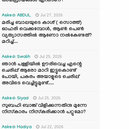
അഭിപ്രായങ്ങൾ എന്താണ്?
Jul 27, 2026
Asked: ABDUL
മരിച്ച ബാപ്പയുടെ കാശ് ( സൊത്ത്)
ഓഹരി വെക്കുമ്പോൾ, ആണ്‍ പെണ്‍
വ്യത്യാസത്തില്‍ ആണോ നല്‍കേണ്ടത്?
മറിച്ച്...
Jul 25, 2026
Asked: Swalih
ഞാൻ പള്ളിയിൽ ഊരിവെച്ച എന്റെ
ചെരിപ്പ് ആരോ മാറി ഇട്ടുകൊണ്ട്
പോയി, പകരം അയാളുടെ ചെരിപ്പ്
അവിടെ വെച്ചിട്ടുമുണ്ട്....
Jul 25, 2026
Asked: Siyad
സുബഹി ബാങ്ക് വിളിക്കുന്നതിനു മുന്നേ
നിസ്കാരം നിസ്കരിക്കാൻ പറ്റുമോ?
Jul 22, 2026
Asked: Hadiya