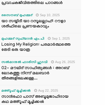
പ്രവാചകജീവിതത്തിലെ പാഠങ്ങൾ
Sep 10, 2025
സൈനബ് മുഹമ്മദ്
യാ സയ്യിദീ യാ റസൂലല്ലാഹ്: റൗളാ
ശരീഫിലെ പ്രണയകാവ്യം
Sep 1, 2025
മുഹമ്മദ് സുഫ്‌യാൻ എം.പി
Losing My Religion: പരമാർത്ഥത്തെ
തേടി ഒരു യാത്ര
Aug 26, 2025
സൽമാനുൽ ഫാരിസി ഹുദവി
02- മൗലിദ് സാഹിത്യങ്ങൾ : അറബ്
ലോകത്തു നിന്ന് മലബാർ
തീരങ്ങളിലേക്കുള്ള...
Aug 22, 2025
മഅ്റൂഫ് മൂച്ചിക്കല്‍
സാൻഫോ പാസ് അബൂമുജാഹിദായ
കഥ മഅ്റൂഫ് മൂച്ചിക്കല്‍