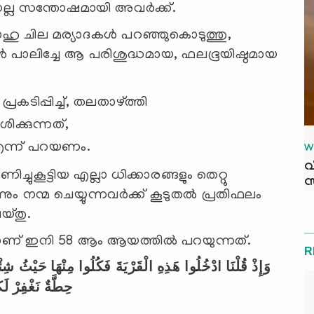
ല സന്തോഷമായി അവര്‍ക്ക്.
ഹു ചില മര്യാദകള്‍ പറഞ്ഞുകൊടുത്തു,
്‍ പാലിച്ചേ ആ പരിശുദ്ധമായ, ഫലഭൂയിഷ്ഠമായ
രകടിപ്പിച്ച്, തലതാഴ്ത്തി
ക്കുന്നത്,
് ഹിത്ത്വതുന്‍ (حِطَّةٌ) എന്ന് പറയണം.
W
വ
ചുകൂട്ടിയ എല്ലാ ധിക്കാരങ്ങളും തെറ്റു
സ
ും നന്മ ചെയ്യുന്നവര്‍ക്ക് കൂടുതല്‍ പ്രതിഫലം
യ്തു.
താണ് ഇനി 58 ആം ആയത്തില്‍ പറയുന്നത്.
R
وَإِذْ قُلْنَا ادْخُلُوا هَذِهِ الْقَرْيَةَ فَكُلُوا مِنْهَا حَيْثُ شِ
حِطَّةٌ نَغْفِرْ ل)