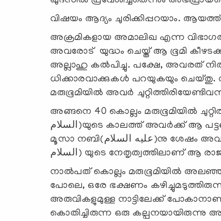
ഖുദ്‍സില്‍ പ്രവേശിച്ചതെന്നും അഭിപ്രായപ്പ
വിഷയം ആദ്യം ചുരിക്കിപ്പറയാം. ആയത്ത്
അക്രമികളായ അമാലിഖ എന്ന വിഭാഗത്ത
അവരോട് യുദ്ധം ചെയ്ത് ആ ഭൂമി കീഴടക്
അല്ലാഹു കല്‍പിച്ചു. പക്ഷേ, അവരത് ന
ധിക്കാരവാക്കുകള്‍ പറയുകയും ചെയ്തു.
മരുഭൂമിയില്‍ അവര്‍ ചുറ്റിത്തിരിയേണ്ടി
അങ്ങനെ 40 കൊല്ലം മരുഭൂമിയില്‍ ചുറ്റി
السلام)യുടെ കാലത്ത് അവര്‍ക്ക് ആ പട്ടണത്തില്‍ പ്രവേശിക്കാന്‍ കഴിഞ്ഞിരുന്നില്ല.
മൂസാ നബി(عليه السلام)നു ശേഷം അവരുടെ നേതൃത്വം ഏറ്റെടുത്ത യൂശഅ് നബി (عليه
السلام) യുടെ നേതൃത്വത്തിലാണ് ആ രാ
നാല്‍പത് കൊല്ലം മരുഭൂമിയില്‍ അലഞ്
പോലെ, ഒരേ ഭക്ഷണം കഴിച്ചുമടുത്തിരു
അരുവികളുമുള്ള നാട്ടിലേക്ക് പോകാനാണ്
കൊതിച്ചിരുന്ന ഒരു കല്പനയായിരുന്നു