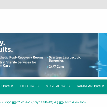
QHONWEB
LIFEONWEB
MUSLIMONWEB
RAMADANONWEB
2. സൂറത്തുല്‍ ബഖറ (Aayas 58-61) മടുത്തു ഒരേ ഭക്ഷണം