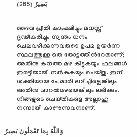
(265)
بَصِيرٌ
ദൈവ പ്രീതി കാംക്ഷിച്ചും മനസ്സ്
ദൃഢീകരിച്ചും സ്വന്തം ധനം
ചെലവഴിക്കുന്നവരുടെ ഉപമ ഉയര്‍ന്ന
സ്ഥലത്തുള്ള ഒരു തോട്ടത്തിന്‍റേതാണ്
;
അതിനു കനത്ത മഴ കിട്ടുകയും ഫലങ്ങള്‍
ഇരട്ടിയായി നല്‍കുകയും ചെയ്തു. ഇനി
ശക്തിയായ പേമാരി ലഭിച്ചില്ലെങ്കിലും
അതിനു ചാറല്‍മഴയെങ്കിലും ലഭിക്കും.
നിങ്ങളുടെ ചെയ്തികളെ അല്ലാഹു
നന്നായി കാണുന്നവനാണ്.
وَاللَّهُ بِمَا تَعْمَلُونَ بَصِيرٌ