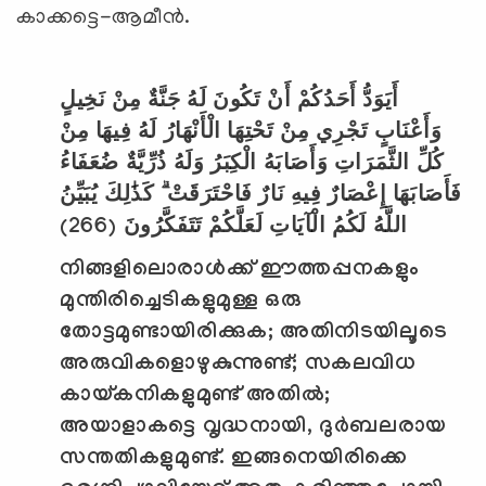
കാക്കട്ടെ-ആമീന്‍.
أَيَوَدُّ أَحَدُكُمْ أَنْ تَكُونَ لَهُ جَنَّةٌ مِنْ نَخِيلٍ
وَأَعْنَابٍ تَجْرِي مِنْ تَحْتِهَا الْأَنْهَارُ لَهُ فِيهَا مِنْ
كُلِّ الثَّمَرَاتِ وَأَصَابَهُ الْكِبَرُ وَلَهُ ذُرِّيَّةٌ ضُعَفَاءُ
فَأَصَابَهَا إِعْصَارٌ فِيهِ نَارٌ فَاحْتَرَقَتْ ۗ كَذَٰلِكَ يُبَيِّنُ
(266)
اللَّهُ لَكُمُ الْآيَاتِ لَعَلَّكُمْ تَتَفَكَّرُونَ
നിങ്ങളിലൊരാള്‍ക്ക് ഈത്തപ്പനകളും
മുന്തിരിച്ചെടികളുമുള്ള ഒരു
തോട്ടമുണ്ടായിരിക്കുക
;
അതിനിടയിലൂടെ
അരുവികളൊഴുകുന്നുണ്ട്
;
സകലവിധ
കായ്കനികളുമുണ്ട് അതില്‍
;
അയാളാകട്ടെ വൃദ്ധനായി
,
ദുര്‍ബലരായ
സന്തതികളുമുണ്ട്. ഇങ്ങനെയിരിക്കെ