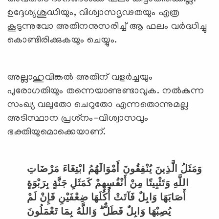
ഉദ്ദേശ്യശുദ്ധിയും, വിശ്വാസദൃഢതയും എത്ര
കൂടുന്നുവോ അതിനനുസരിച്ച് ആ ഫലം വര്‍ദ്ധിച്ചു
കൊണ്ടിരിക്കുകയും ചെയ്യും.
അല്ലാഹുവിങ്കല്‍ അതിന് വളര്‍ച്ചയും
പുരോഗതിയും തന്നെയാണുണ്ടാവുക. നല്‍കുന്ന
സംഖ്യ വലുതോ ചെറുതോ എന്നതൊന്നുമല്ല
അടിസ്ഥാന പ്രശ്‌നം-വിശ്വാസവും
ഭക്തിയുമൊക്കെയാണ്.
وَمَثَلُ الَّذِينَ يُنْفِقُونَ أَمْوَالَهُمُ ابْتِغَاءَ مَرْضَاتِ
اللَّهِ وَتَثْبِيتًا مِنْ أَنْفُسِهِمْ كَمَثَلِ جَنَّةٍ بِرَبْوَةٍ
أَصَابَهَا وَابِلٌ فَآتَتْ أُكُلَهَا ضِعْفَيْنِ فَإِنْ لَمْ
يُصِبْهَا وَابِلٌ فَطَلٌّ ۗ وَاللَّهُ بِمَا تَعْمَلُونَ