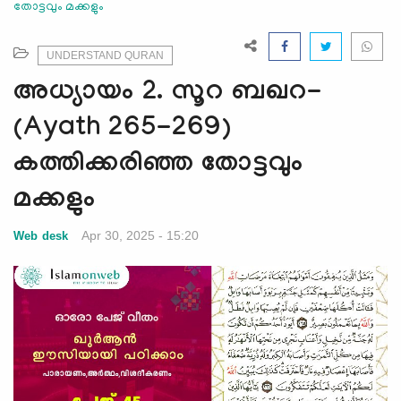
തോട്ടവും മക്കളും
e
N
a
UNDERSTAND QURAN
v
അധ്യായം 2. സൂറ ബഖറ-
i
g
(Ayath 265-269)
a
കത്തിക്കരിഞ്ഞ തോട്ടവും
t
i
മക്കളും
o
n
Apr 30, 2025 - 15:20
Web desk