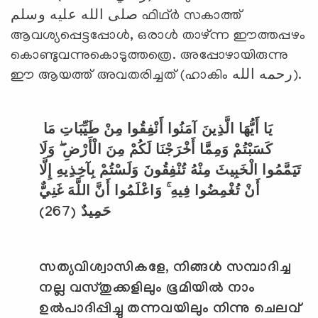
صلى الله عليه وسلم ഫിഥ്ര്‍ സകാത്ത്
ആവശ്യപ്പെട്ടപ്പോള്‍, ഒരാള്‍ താഴ്ന്ന ഈത്തപ്പഴം
കൊണ്ടുവന്നുകൊടുത്തത്രെ. അപ്പോഴായിരുന്നു
ഈ ആയത്ത് അവതരിച്ചത് (ഹാകിം رحمه الله).
يَا أَيُّهَا الَّذِينَ آمَنُوا أَنْفِقُوا مِنْ طَيِّبَاتِ مَا
كَسَبْتُمْ وَمِمَّا أَخْرَجْنَا لَكُمْ مِنَ الْأَرْضِ ۖ وَلَا
تَيَمَّمُوا الْخَبِيثَ مِنْهُ تُنْفِقُونَ وَلَسْتُمْ بِآخِذِيهِ إِلَّا
أَنْ تُغْمِضُوا فِيهِ ۚ وَاعْلَمُوا أَنَّ اللَّهَ غَنِيٌّ
(267)
حَمِيدٌ
സത്യവിശ്വാസികളേ
,
നിങ്ങള്‍ സമ്പാദിച്ച
നല്ല വസ്തുക്കളിലും ഭൂമിയില്‍ നാം
ഉല്‍പാദിപ്പിച്ചു തന്നവയിലും നിന്നു ചെലവ്