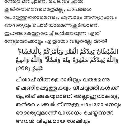
നേരെ മറിച്ചാണ്. ചെലവഴിച്ചാല്‍
കൂലിതരാമെന്നുമാത്രമല്ല, പാപങ്ങള്‍
പൊറുത്തുതരാമെന്നും, എമ്പാടും അനുഗ്രഹവും
ഔദാര്യവും ചൊരിയാമെന്നുകൂടിയാണ്.
ഇഹലോകത്തുവെച്ച് ലഭിക്കാവുന്ന ഏത്
നേട്ടത്തെക്കാളും എത്രയോ വലുതല്ലേ അത്!
الشَّيْطَانُ يَعِدُكُمُ الْفَقْرَ وَيَأْمُرُكُمْ بِالْفَحْشَاءِ ۖ
وَاللَّهُ يَعِدُكُمْ مَغْفِرَةً مِنْهُ وَفَضْلًا ۗ وَاللَّهُ وَاسِعٌ
(268)
عَلِيمٌ
പിശാച് നിങ്ങളെ ദാരിദ്ര്യം വരുമെന്നു
ഭീഷണിപ്പെടുത്തുകയും നീചവൃത്തികള്‍ക്ക്
പ്രേരിപ്പിക്കുകയുമാണ്. അല്ലാഹുവാകട്ടെ
,
തന്‍റെ പക്കല്‍ നിന്നുള്ള പാപമോചനവും
ഔദാര്യവുമാണ് വാഗ്ദാനം ചെയ്യുന്നത്.
അവന്‍ വിപുലമായ ശേഷിയും