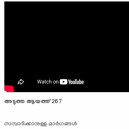
അടുത്ത ആയത്ത് 267
സമ്പാദിക്കാനുള്ള മാര്‍ഗങ്ങള്‍