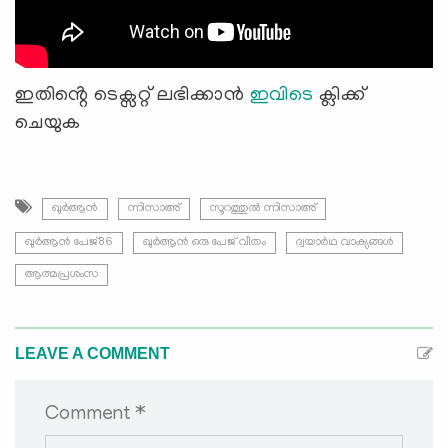
ഇതിൻ്റെ ടെക്സറ്റ് ലഭിക്കാൻ
ഇവിടെ
ക്ലിക്ക്
ചെയുക
ഖുർആൻ
ന്നിസാഅ്
സൂറത്തുല്‍ ന്നിസാഅ്
ഖുർആൻ പേജ്86
ഖുർആൻ ഒരു പേജ് വീതം
ദ്വയാര്‍ഥ വാക്യങ്ങള്‍
ആത്മപ്രശംസ
LEAVE A COMMENT
Comment *