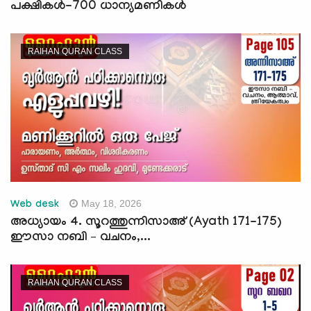
പക്ഷികൾ-700 ധാന്യമണികൾ
RAIHAN QURAN CLASS
May 18, 2026
Web desk
അധ്യായം 4. സൂറത്തുന്നിസാഅ് (Ayath 171-175)
ഈസാ നബി – വചനം,...
RAIHAN QURAN CLASS