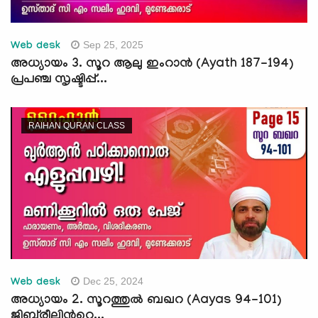
Sep 25, 2025
Web desk
അധ്യായം 3. സൂറ ആലു ഇംറാന്‍ (Ayath 187-194)
പ്രപഞ്ച സൃഷ്ടിപ്പ്...
RAIHAN QURAN CLASS
Dec 25, 2024
Web desk
അധ്യായം 2. സൂറത്തുല്‍ ബഖറ (Aayas 94-101)
ജിബ്‍രീലിന്‍റെ...