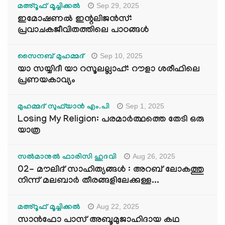
Sep 29, 2025
മഅ്റൂഫ് മൂച്ചിക്കല്‍
ഇമോഷണൽ ഇന്റലിജൻസ്:
പ്രവാചകജീവിതത്തിലെ പാഠങ്ങൾ
Sep 10, 2025
സൈനബ് മുഹമ്മദ്
യാ സയ്യിദീ യാ റസൂലല്ലാഹ്: റൗളാ ശരീഫിലെ
പ്രണയകാവ്യം
Sep 1, 2025
മുഹമ്മദ് സുഫ്‌യാൻ എം.പി
Losing My Religion: പരമാർത്ഥത്തെ തേടി ഒരു
യാത്ര
Aug 26, 2025
സൽമാനുൽ ഫാരിസി ഹുദവി
02- മൗലിദ് സാഹിത്യങ്ങൾ : അറബ് ലോകത്തു
നിന്ന് മലബാർ തീരങ്ങളിലേക്കുള്ള...
Aug 22, 2025
മഅ്റൂഫ് മൂച്ചിക്കല്‍
സാൻഫോ പാസ് അബൂമുജാഹിദായ കഥ