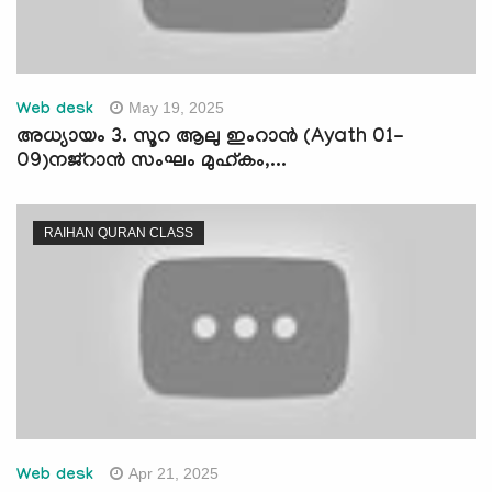
May 19, 2025
Web desk
അധ്യായം 3. സൂറ ആലു ഇംറാന്‍ (Ayath 01-
09)നജ്‌റാൻ സംഘം മുഹ്‌കം,...
RAIHAN QURAN CLASS
Apr 21, 2025
Web desk