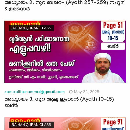
അധ്യായം 2. സൂറ ബഖറ- (Ayath 257-259) നംറൂദ്
& ഉസൈർ
RAIHAN QURAN CLASS
May 22, 2025
zameeltharammal@gmail.com
അധ്യായം 3. സൂറ ആലു ഇംറാന്‍ (Ayath 10-15)
ബദ്ർ
RAIHAN QURAN CLASS