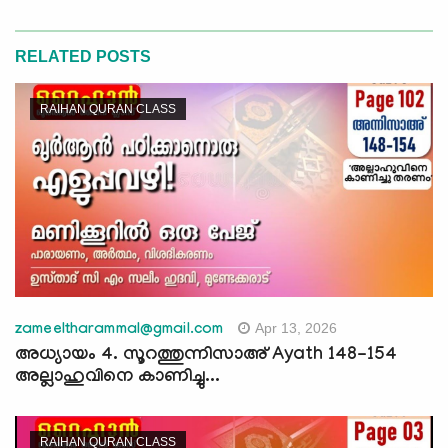
RELATED POSTS
RAIHAN QURAN CLASS
Apr 13, 2026
zameeltharammal@gmail.com
അധ്യായം 4. സൂറത്തുന്നിസാഅ് Ayath 148-154
അല്ലാഹുവിനെ കാണിച്ചു...
RAIHAN QURAN CLASS