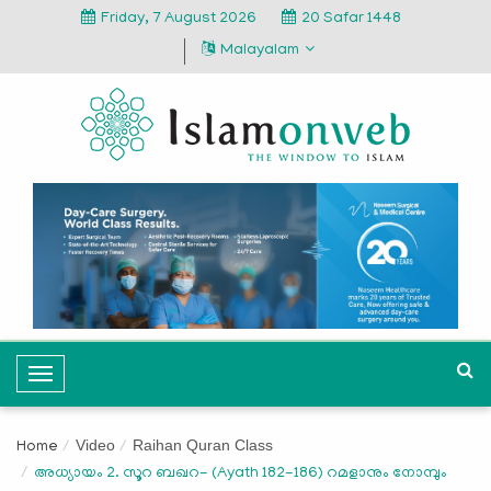
Friday, 7 August 2026
20 Safar 1448
Malayalam
T
o
g
Video
Raihan Quran Class
Home
g
അധ്യായം 2. സൂറ ബഖറ- (Ayath 182-186) റമളാനും നോമ്പും
l