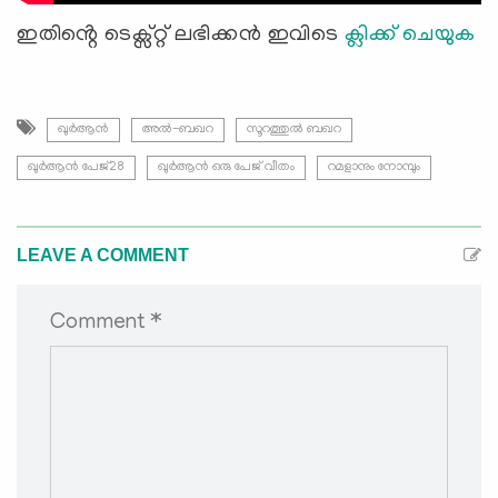
ഇതിൻ്റെ ടെക്സ്റ്റ് ലഭിക്കൻ ഇവിടെ
ക്ലിക്ക് ചെയുക
ഖുർആൻ
അൽ-ബഖറ
സൂറത്തുല്‍ ബഖറ
ഖുർആൻ പേജ്28
ഖുർആൻ ഒരു പേജ് വീതം
റമളാനും നോമ്പും
LEAVE A COMMENT
Comment *