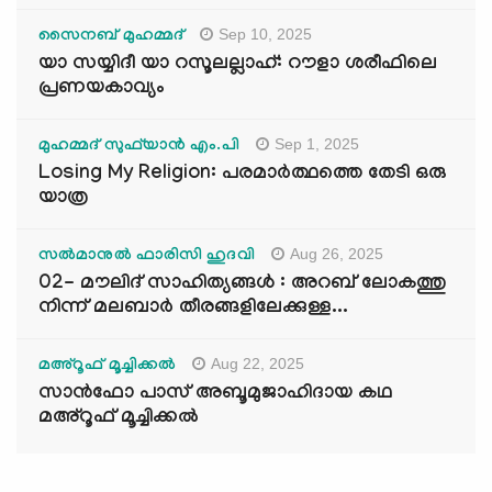
Sep 10, 2025
സൈനബ് മുഹമ്മദ്
യാ സയ്യിദീ യാ റസൂലല്ലാഹ്: റൗളാ ശരീഫിലെ
പ്രണയകാവ്യം
Sep 1, 2025
മുഹമ്മദ് സുഫ്‌യാൻ എം.പി
Losing My Religion: പരമാർത്ഥത്തെ തേടി ഒരു
യാത്ര
Aug 26, 2025
സൽമാനുൽ ഫാരിസി ഹുദവി
02- മൗലിദ് സാഹിത്യങ്ങൾ : അറബ് ലോകത്തു
നിന്ന് മലബാർ തീരങ്ങളിലേക്കുള്ള...
Aug 22, 2025
മഅ്റൂഫ് മൂച്ചിക്കല്‍
സാൻഫോ പാസ് അബൂമുജാഹിദായ കഥ
മഅ്റൂഫ് മൂച്ചിക്കല്‍