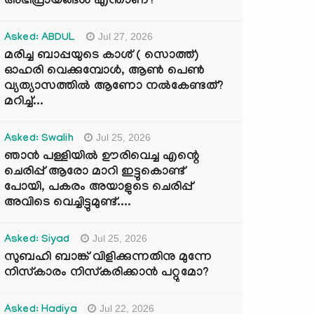
അഭിപ്രായങ്ങൾ എന്താണ്?
Jul 27, 2026
Asked: ABDUL
മരിച്ച ബാപ്പയുടെ കാശ് ( സൊത്ത്)
ഓഹരി വെക്കുമ്പോൾ, ആണ്‍ പെണ്‍
വ്യത്യാസത്തില്‍ ആണോ നല്‍കേണ്ടത്?
മറിച്ച്...
Jul 25, 2026
Asked: Swalih
ഞാൻ പള്ളിയിൽ ഊരിവെച്ച എന്റെ
ചെരിപ്പ് ആരോ മാറി ഇട്ടുകൊണ്ട്
പോയി, പകരം അയാളുടെ ചെരിപ്പ്
അവിടെ വെച്ചിട്ടുമുണ്ട്....
Jul 25, 2026
Asked: Siyad
സുബഹി ബാങ്ക് വിളിക്കുന്നതിനു മുന്നേ
നിസ്കാരം നിസ്കരിക്കാൻ പറ്റുമോ?
Jul 22, 2026
Asked: Hadiya