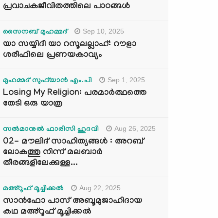
പ്രവാചകജീവിതത്തിലെ പാഠങ്ങൾ
Sep 10, 2025
സൈനബ് മുഹമ്മദ്
യാ സയ്യിദീ യാ റസൂലല്ലാഹ്: റൗളാ
ശരീഫിലെ പ്രണയകാവ്യം
Sep 1, 2025
മുഹമ്മദ് സുഫ്‌യാൻ എം.പി
Losing My Religion: പരമാർത്ഥത്തെ
തേടി ഒരു യാത്ര
Aug 26, 2025
സൽമാനുൽ ഫാരിസി ഹുദവി
02- മൗലിദ് സാഹിത്യങ്ങൾ : അറബ്
ലോകത്തു നിന്ന് മലബാർ
തീരങ്ങളിലേക്കുള്ള...
Aug 22, 2025
മഅ്റൂഫ് മൂച്ചിക്കല്‍
സാൻഫോ പാസ് അബൂമുജാഹിദായ
കഥ മഅ്റൂഫ് മൂച്ചിക്കല്‍