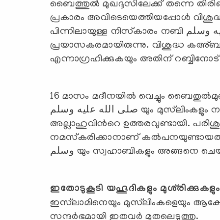
ബൈത്തുൽ മുഖദ്ദസിലേക്ക് തന്നെ തിരിഞ്
പ്രകാരം അവിടെയെത്തിയപ്പോൾ വിശു
പിന്നിലായുള്ള നിസ്‌കാരം നബി صلى الله عليه وسلم യെ സംബന്ധിച്ചിടത്തോളം
പ്രയാസകരമായിരുന്നു. വിശുദ്ധ കഅ്ബയില
എന്നാഗ്രഹിക്കുകയും അതിന് റബ്ബിനോട്
16 മാസം മദീനയില്‍ വെച്ചും ബൈതുല്‍മ
صلى الله عليه وسلم യും മുസ്‍ലിംകളും നമസ്‌കരിച്ചുപോന്നു. ശേഷം ഖിബ്‌ല മാറ്റി
അല്ലാഹുവിന്‍റെ ഉത്തരവുണ്ടായി. പരി
നമസ്‌കരിക്കാനാണ് കല്‍പനയുണ്ടായത്. അതിനുസ
وسلم യും സ്വഹാബികളും അങ്ങനെ ചെയ
ഇതോടുകൂടി യഹൂദികളും മുശ്‌രിക്കുകളും
ഇസ്‌ലാമിനെയും മുസ്‌ലിംകളെയും ആക്ഷേ
സന്ദര്‍ഭമായി ഇതവര്‍ മുതലെടുത്തു.