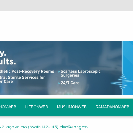
QHONWEB
LIFEONWEB
MUSLIMONWEB
RAMADANONWEB
2. സൂറ ബഖറ (Ayath 142-145) ഖിബ്‍ല മാറ്റുന്നു