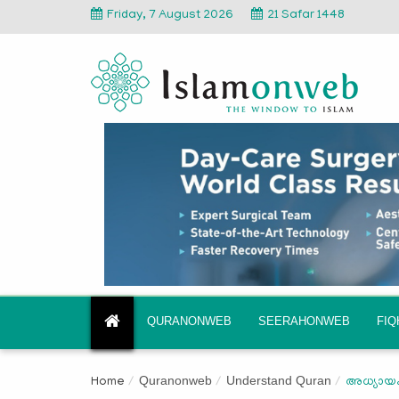
Friday, 7 August 2026
21 Safar 1448
QURANONWEB
SEERAHONWEB
FI
Quranonweb
Understand Quran
Home
അധ്യായം 