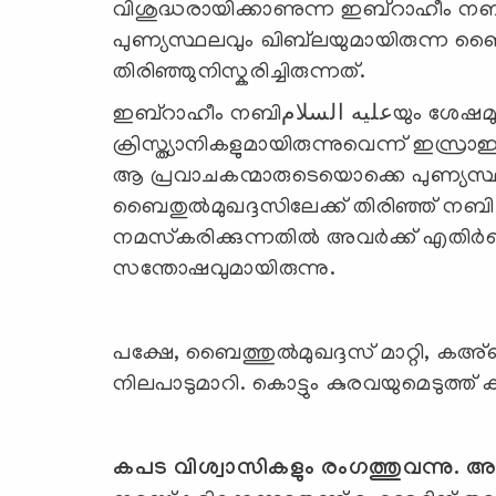
വിശുദ്ധരായിക്കാണുന്ന ഇബ്റാഹീം നബി عليه السلامയുടെയും മറ്റുള്ളവരുടെയുമ
പുണ്യസ്ഥലവും ഖിബ്‍ലയുമായിരുന്ന ബൈത
തിരിഞ്ഞുനിസ്കരിച്ചിരുന്നത്.
ഇബ്‌റാഹീം നബിعليه السلامയും ശേഷമുള്ള പ്രവാചകന്മാരുമെല്ലാം, ജൂതന്മാരും
ക്രിസ്ത്യാനികളുമായിരുന്നുവെന്ന് ഇസ്രാഈല്യ
ആ പ്രവാചകന്മാരുടെയൊക്കെ പുണ്യസ്ഥ
ബൈതുല്‍മുഖദ്ദസിലേക്ക് തിരിഞ്ഞ് നബി صلى الله عليه وسلم യും സ്വഹാബികളു
നമസ്‌കരിക്കുന്നതില്‍ അവര്‍ക്ക് എതിര്‍പ്പ
സന്തോഷവുമായിരുന്നു.
പക്ഷേ, ബൈത്തുല്‍മുഖദ്ദസ് മാറ്റി, ക
നിലപാടുമാറി. കൊട്ടും കുരവയുമെടുത്ത് ക
കപട വിശ്വാസികളും രംഗത്തുവന്നു. അ