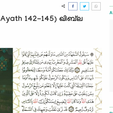
A
yath 142-145) ഖിബ്‍ല