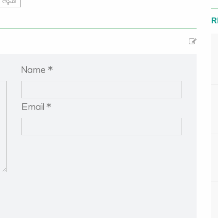
സൂഫി
R
Name *
Email *