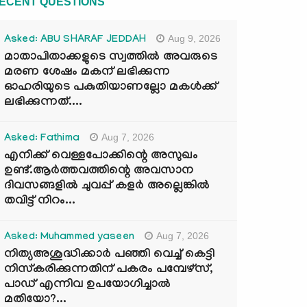
ECENT QUESTIONS
Aug 9, 2026
Asked: ABU SHARAF JEDDAH
മാതാപിതാക്കളുടെ സ്വത്തിൽ അവരുടെ
മരണ ശേഷം മകന് ലഭിക്കുന്ന
ഓഹരിയുടെ പകുതിയാണല്ലോ മകൾക്ക്
ലഭിക്കുന്നത്....
Aug 7, 2026
Asked: Fathima
എനിക്ക് വെള്ളപോക്കിന്റെ അസുഖം
ഉണ്ട്.ആർത്തവത്തിന്റെ അവസാന
ദിവസങ്ങളിൽ ചുവപ്പ് കളർ അല്ലെങ്കിൽ
തവിട്ട് നിറം...
Aug 7, 2026
Asked: Muhammed yaseen
നിത്യഅശുദ്ധിക്കാർ പഞ്ഞി വെച്ച് കെട്ടി
നിസ്കരിക്കുന്നതിന് പകരം പമ്പേഴ്സ്,
പാഡ് എന്നിവ ഉപയോഗിച്ചാൽ
മതിയോ?...