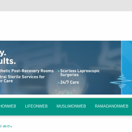
QHONWEB
LIFEONWEB
MUSLIMONWEB
RAMADANONWEB
്ലോ കനം