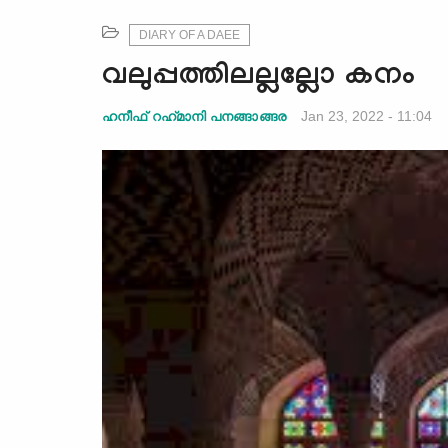
DIARY OF A DAEE
വലുപ്പത്തിലല്ലല്ലോ കനം
Jan 23, 2022 - 11:04
ഹനീഫ് റഹ്‌മാനി പനങ്ങാങ്ങര