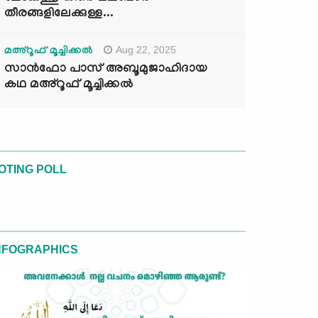
തീരങ്ങളിലേക്കുള്ള...
Aug 22, 2025
മഅ്റൂഫ് മൂച്ചിക്കല്‍
സാൻഫോ പാസ് അബൂമുജാഹിദായ
കഥ മഅ്റൂഫ് മൂച്ചിക്കല്‍
OTING POLL
NFOGRAPHICS