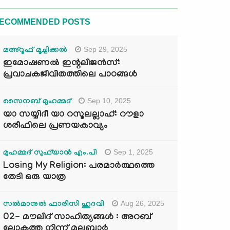
ECOMMENDED POSTS
Sep 29, 2025
മഅ്റൂഫ് മൂച്ചിക്കല്‍
ഇമോഷണൽ ഇന്റലിജൻസ്:
പ്രവാചകജീവിതത്തിലെ പാഠങ്ങൾ
Sep 10, 2025
സൈനബ് മുഹമ്മദ്
യാ സയ്യിദീ യാ റസൂലല്ലാഹ്: റൗളാ
ശരീഫിലെ പ്രണയകാവ്യം
Sep 1, 2025
മുഹമ്മദ് സുഫ്‌യാൻ എം.പി
Losing My Religion: പരമാർത്ഥത്തെ
തേടി ഒരു യാത്ര
Aug 26, 2025
സൽമാനുൽ ഫാരിസി ഹുദവി
02- മൗലിദ് സാഹിത്യങ്ങൾ : അറബ്
ലോകത്തു നിന്ന് മലബാർ