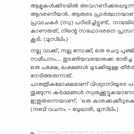
ആളുകൾക്കിടയിൽ അവഗണിക്കപ്പെടുന്ന
ആദരണീയൻ. ആരുടെ പ്രാർത്ഥനയാണ് ഏറ
പ്രവാചകർ (സ്വ) പഠിപ്പിച്ചിട്ടുണ്ട്, നന്
കാണരുത്, നിന്റെ സഹോദരനെ പ്രസന
കൂടി. (മുസ്‌ലിം)
നല്ല വാക്ക്, നല്ല നോക്ക്, ഒരു ചെറു പു
സമീപനം... തുടങ്ങിയവയൊക്കെ ഭാരിച്ച
ഒരു പക്ഷേ, ലക്ഷങ്ങൾ മുടക്കിയുള്ള തീർത
നേടിത്തരുന്നത്.
പാരത്രികമോക്ഷമാണ് വിശ്വാസിയുടെ 
തൂങ്ങുന്ന കർമ്മങ്ങൾ സ്വരുക്കൂട്ടുകയാ
ഇതുതന്നെയാണ്. 'ഒരു കാരക്കക്കീറുകൊണ
(നബി വചനം - ബുഖാരി, മുസ്‌ലിം)