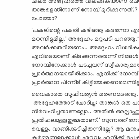
ചിലര്‍ അദ്ദേഹത്തെ വിലക്കുകയാണ് ചെയ്
താങ്കളെന്തിനാണ് നോമ്പ് മുറിക്കുന്നത്
പോയോ?
'പകലിന്റെ പകുതി കഴിഞ്ഞു കടന്നോ എന്ന് 
മറന്നിട്ടുമില്ല.' അദ്ദേഹം മറുപടി പറഞ്ഞു
അവർക്കതറിയണം.. അദ്ദേഹം വിശദീകരിക
എവിടെയാണ് കിടക്കുന്നതെന്ന് നിങ്ങൾക്ക
നോമ്പിനേക്കാൾ പടച്ചവന് സ്വീകാര്യമാ
പ്രാർത്ഥനയായിരിക്കാം. എനിക്ക് നോമ്പ്
പ്രാർത്ഥന പിന്നീട് കിട്ടിയേക്കണമെന്നില
വൈകാതെ സൂഫിവര്യൻ മരണമടഞ്ഞു. ഒരു 
അദ്ദേഹത്തോട് ചോദിച്ചു: താങ്കൾ ഒരു
നിർവഹിച്ചതാണല്ലോ.. അതിൽ അല്ലാഹുവി
പ്രതിഫലമുള്ളതുമേതാണ്.' സുന്നത്ത് നോമ്
വെള്ളം വാങ്ങിക്കുടിച്ചിരുന്നില്ലേ? ആ 
കർമ്മങ്ങളേക്കാൾ ഏറ്റവും എനിക്ക് ഉപകാര