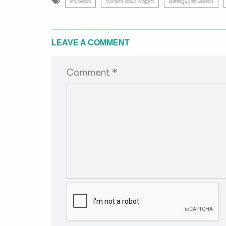
ബാഗ്ദാദ്
ഡയറി ഓഫ് ദാഈ
മഅ്റൂഫുൽ കർഖീ
LEAVE A COMMENT
Comment *