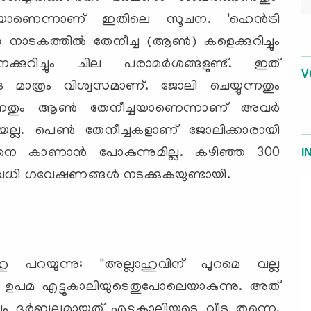
്ചയാണെന്നാണ് ഇതിലെ സൂചന. 'ഹെന്‍ട്രി
 നാടകത്തില്‍ തേനീച്ച (ആണ്‍) കളെക്കുറിച്ചും
ുറിച്ചും ചില പരാമര്‍ശങ്ങളുണ്ട്. ഇത്
V
െ മാത്രം വിശ്വസമാണ്. ജോലി ചെയ്യുന്നതും
യുന്നതും ആണ്‍ തേനീച്ചയാണെന്നാണ് അവര്‍
രിയല്ല. പെണ്‍ തേനീച്ചകളാണ് ജോലിക്കാരായി
നെ കാണാന്‍ പോകുന്നുമില്ല. കഴിഞ്ഞ 300
I
വധി ഗവേഷണങ്ങള്‍ നടക്കുകയുണ്ടായി.
ഹു പറയുന്നു: ''അല്ലാഹുവിന് പുറമെ വല്ല
െ ഉപമ എട്ടുകാലിയുടെതുപോലെയാകുന്നു. അത്
്റവും ദുര്‍ബലമായത് എട്ടുകാലിയുടെ വീടു തന്നെ,