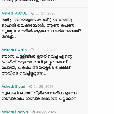
അഭിപ്രായങ്ങൾ എന്താണ്?
Jul 27, 2026
Asked: ABDUL
മരിച്ച ബാപ്പയുടെ കാശ് ( സൊത്ത്)
ഓഹരി വെക്കുമ്പോൾ, ആണ്‍ പെണ്‍
വ്യത്യാസത്തില്‍ ആണോ നല്‍കേണ്ടത്?
മറിച്ച്...
Jul 25, 2026
Asked: Swalih
ഞാൻ പള്ളിയിൽ ഊരിവെച്ച എന്റെ
ചെരിപ്പ് ആരോ മാറി ഇട്ടുകൊണ്ട്
പോയി, പകരം അയാളുടെ ചെരിപ്പ്
അവിടെ വെച്ചിട്ടുമുണ്ട്....
Jul 25, 2026
Asked: Siyad
സുബഹി ബാങ്ക് വിളിക്കുന്നതിനു മുന്നേ
നിസ്കാരം നിസ്കരിക്കാൻ പറ്റുമോ?
Jul 22, 2026
Asked: Hadiya