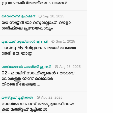
പ്രവാചകജീവിതത്തിലെ പാഠങ്ങൾ
Sep 10, 2025
സൈനബ് മുഹമ്മദ്
യാ സയ്യിദീ യാ റസൂലല്ലാഹ്: റൗളാ
ശരീഫിലെ പ്രണയകാവ്യം
Sep 1, 2025
മുഹമ്മദ് സുഫ്‌യാൻ എം.പി
Losing My Religion: പരമാർത്ഥത്തെ
തേടി ഒരു യാത്ര
Aug 26, 2025
സൽമാനുൽ ഫാരിസി ഹുദവി
02- മൗലിദ് സാഹിത്യങ്ങൾ : അറബ്
ലോകത്തു നിന്ന് മലബാർ
തീരങ്ങളിലേക്കുള്ള...
Aug 22, 2025
മഅ്റൂഫ് മൂച്ചിക്കല്‍
സാൻഫോ പാസ് അബൂമുജാഹിദായ
കഥ മഅ്റൂഫ് മൂച്ചിക്കല്‍