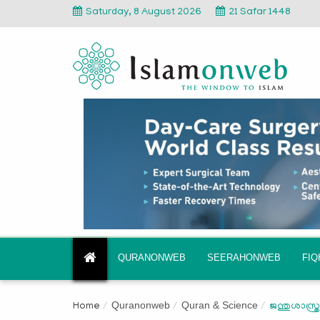
Saturday, 8 August 2026
21 Safar 1448
QURANONWEB
SEERAHONWEB
FI
Quranonweb
Quran & Science
Home
ജന്തുശാസ്ത്