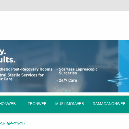
QHONWEB
LIFEONWEB
MUSLIMONWEB
RAMADANONWEB
രവും ഖുര്‍ആനും